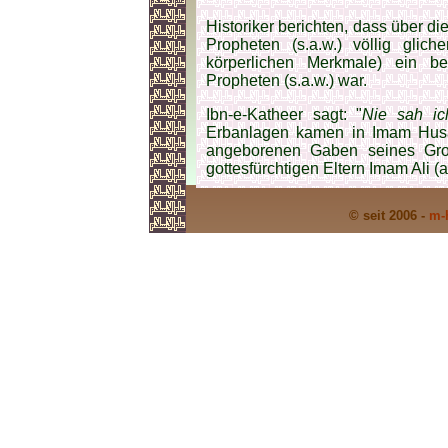
Historiker berichten, dass über d
Propheten (s.a.w.) völlig glic
körperlichen Merkmale) ein b
Propheten (s.a.w.) war.
Ibn‑e-Katheer sagt: "
Nie sah ic
Erbanlagen kamen in Imam Husain
angeborenen Gaben seines Groß
gottesfürchtigen Eltern Imam Ali (a
© seit 2006 -
m-