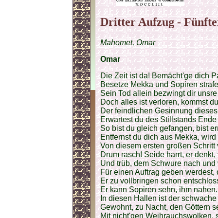
Dritter Aufzug - Fünfte
Mahomet, Omar
Omar
Die Zeit ist da! Bemächt'ge dich P
Besetze Mekka und Sopiren strafe
Sein Tod allein bezwingt dir unsre
Doch alles ist verloren, kommst du
Der feindlichen Gesinnung dieses
Erwartest du des Stillstands Ende 
So bist du gleich gefangen, bist e
Entfernst du dich aus Mekka, wird 
Von diesem ersten großen Schritt
Drum rasch! Seide harrt, er denkt, v
Und trüb, dem Schwure nach und
Für einen Auftrag geben werdest,
Er zu vollbringen schon entschloss
Er kann Sopiren sehn, ihm nahen.
In diesen Hallen ist der schwach
Gewohnt, zu Nacht, den Göttern 
Mit nicht'gen Weihrauchswolken,