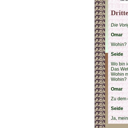
Dritt
Die Vori
Omar
Wohin? D
Seide
Wo bin i
Das Wett
Wohin m
Wohin?
Omar
Zu dem 
Seide
Ja, mein