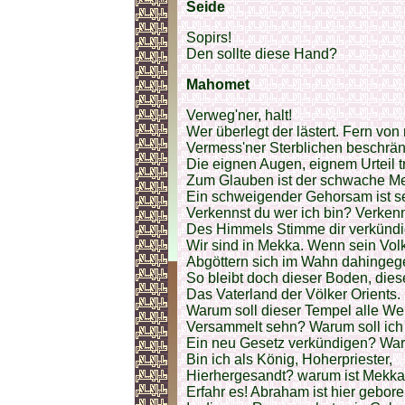
Seide
Sopirs!
Den sollte diese Hand?
Mahomet
Verweg'ner, halt!
Wer überlegt der lästert. Fern von 
Vermess'ner Sterblichen beschränk
Die eignen Augen, eignem Urteil t
Zum Glauben ist der schwache Me
Ein schweigender Gehorsam ist s
Verkennst du wer ich bin? Verken
Des Himmels Stimme dir verkündi
Wir sind in Mekka. Wenn sein Volk
Abgöttern sich im Wahn dahingeg
So bleibt doch dieser Boden, dies
Das Vaterland der Völker Orients.
Warum soll dieser Tempel alle Wel
Versammelt sehn? Warum soll ich 
Ein neu Gesetz verkündigen? Wa
Bin ich als König, Hoherpriester,
Hierhergesandt? warum ist Mekka 
Erfahr es! Abraham ist hier gebore