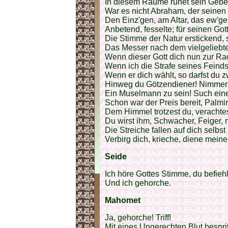
In diesem Raume ruhet sein Gebe
War es nicht Abraham, der seinen
Den Einz'gen, am Altar, das ew'ge
Anbetend, fesselte; für seinen Gott
Die Stimme der Natur erstickend, 
Das Messer nach dem vielgeliebt
Wenn dieser Gott dich nun zur Rac
Wenn ich die Strafe seines Feinds
Wenn er dich wählt, so darfst du
Hinweg du Götzendiener! Nimmer 
Ein Muselmann zu sein! Such ein
Schon war der Preis bereit, Palmir
Dem Himmel trotzest du, verachtes
Du wirst ihm, Schwacher, Feiger, n
Die Streiche fallen auf dich selbst
Verbirg dich, krieche, diene mein
Seide
Ich höre Gottes Stimme, du befiehl
Und ich gehorche.
Mahomet
Ja, gehorche! Triff!
Mit eines Ungerechten Blut besprit