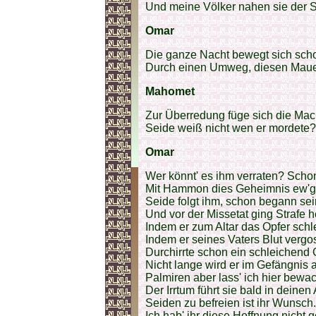
Und meine Völker nahen sie der S
Omar
Die ganze Nacht bewegt sich sch
Durch einen Umweg, diesen Maue
Mahomet
Zur Überredung füge sich die Mac
Seide weiß nicht wen er mordete?
Omar
Wer könnt' es ihm verraten? Scho
Mit Hammon dies Geheimnis ew'g
Seide folgt ihm, schon begann sei
Und vor der Missetat ging Strafe h
Indem er zum Altar das Opfer schl
Indem er seines Vaters Blut vergo
Durchirrte schon ein schleichend G
Nicht lange wird er im Gefängnis 
Palmiren aber lass' ich hier bewa
Der Irrtum führt sie bald in deinen
Seiden zu befreien ist ihr Wunsch.
Ich hab' ihr diese Hoffnung nicht g