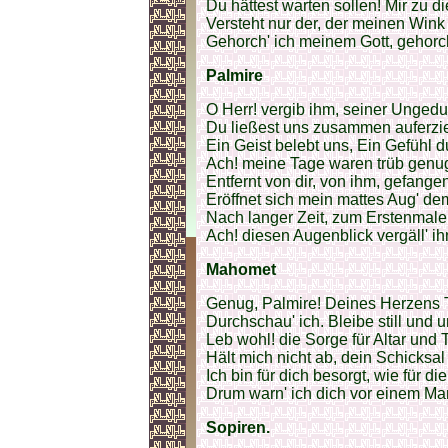
Du hättest warten sollen! Mir zu d
Versteht nur der, der meinen Wink 
Gehorch' ich meinem Gott, gehorch
Palmire
O Herr! vergib ihm, seiner Ungedu
Du ließest uns zusammen auferzi
Ein Geist belebt uns, Ein Gefühl d
Ach! meine Tage waren trüb genu
Entfernt von dir, von ihm, gefang
Eröffnet sich mein mattes Aug' dem
Nach langer Zeit, zum Erstenmale
Ach! diesen Augenblick vergäll' ihn
Mahomet
Genug, Palmire! Deines Herzens 
Durchschau' ich. Bleibe still und 
Leb wohl! die Sorge für Altar und 
Hält mich nicht ab, dein Schicksa
Ich bin für dich besorgt, wie für die
Drum warn' ich dich vor einem Ma
Sopiren.