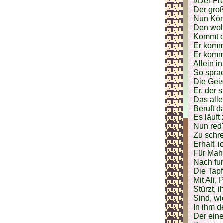
»Der Fre
Der groß
Nun Kön
Den woll
Kommt e
Er komm
Er komm
Allein i
So sprac
Die Geis
Er, der 
Das alle
Beruft d
Es läuft
Nun red'
Zu schre
Erhalt' 
Für Maho
Nach fu
Die Tap
Mit Ali,
Stürzt, 
Sind, wi
In ihm d
Der eine