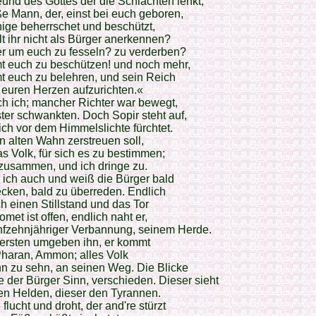
und des Gottes der die Schlachten lenkt,
e Mann, der, einst bei euch geboren,
ige beherrschet und beschützt,
t ihr nicht als Bürger anerkennen?
r um euch zu fesseln? zu verderben?
t euch zu beschützen! und noch mehr,
t euch zu belehren, und sein Reich
n euren Herzen aufzurichten.«
h ich; mancher Richter war bewegt,
ter schwankten. Doch Sopir steht auf,
sich vor dem Himmelslichte fürchtet.
n alten Wahn zerstreuen soll,
as Volk, für sich es zu bestimmen;
 zusammen, und ich dringe zu.
 ich auch und weiß die Bürger bald
cken, bald zu überreden. Endlich
ich einen Stillstand und das Tor
met ist offen, endlich naht er,
nfzehnjähriger Verbannung, seinem Herde.
fersten umgeben ihn, er kommt
 Pharan, Ammon; alles Volk
ihn zu sehn, an seinen Weg. Die Blicke
e der Bürger Sinn, verschieden. Dieser sieht
en Helden, dieser den Tyrannen.
 flucht und droht, der and're stürzt