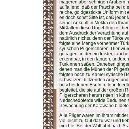
mageren aber sehnigen Arabern ni
auffallend, daß der Pascha bei di
reiche, goldgestickte Uniform mit
es doch sonst Sitte ist, daß jeder 
seiner Ankunft in Mekka den Ihram 
Mißfallen diese Ungehörigkeit bei
dem Ausdruck der Verachtung auf 
natürlich nichts, denn der Türke w
folgte eine Menge vornehmer Tür
syrischen Pilgerscharen. Hier wu
getragen, in der ein feister, rauch
erkennbar, in den langen, undurch
Türkinnen saßen. Daneben gingen 
denen man die Mühen der Pilgerfa
folgten hoch zu Kamel syrische Bed
schwarzen, blitzenden Augen und 
bescheidenen Eseln reitend friedl
begleitet, die sie auf der großen
Pilgerscharen herum ritten in kü
Nedschedpferde wilde Beduinen au
Bewachung der Karawane bildete
Alle Pilger waren im Ihram mit d
vielleicht zu faul dazu war und l
mochte. Bei der Wallfahrt nach Ara