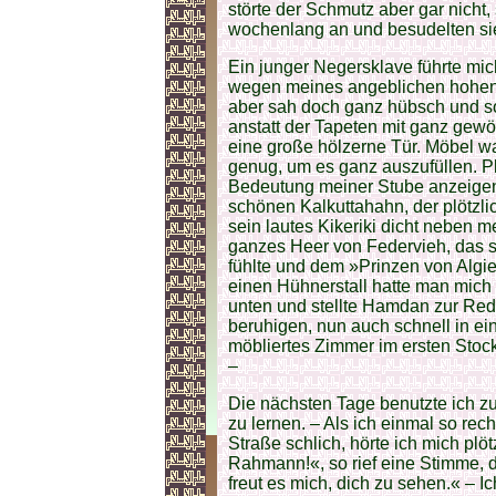
störte der Schmutz aber gar nicht, 
wochenlang an und besudelten sie
Ein junger Negersklave führte mich
wegen meines angeblichen hohen 
aber sah doch ganz hübsch und so
anstatt der Tapeten mit ganz gewö
eine große hölzerne Tür. Möbel wa
genug, um es ganz auszufüllen. Pl
Bedeutung meiner Stube anzeigen
schönen Kalkuttahahn, der plötzl
sein lautes Kikeriki dicht neben 
ganzes Heer von Federvieh, das s
fühlte und dem »Prinzen von Algie
einen Hühnerstall hatte man mich e
unten und stellte Hamdan zur Rede
beruhigen, nun auch schnell in e
möbliertes Zimmer im ersten Stock,
–
Die nächsten Tage benutzte ich z
zu lernen. – Als ich einmal so rec
Straße schlich, hörte ich mich pl
Rahmann!«, so rief eine Stimme, 
freut es mich, dich zu sehen.« – I