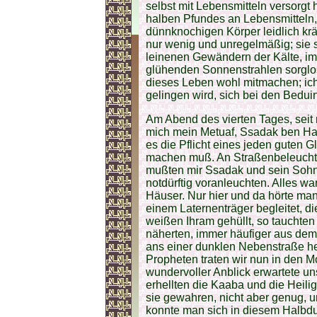
selbst mit Lebensmitteln versorgt 
halben Pfundes an Lebensmitteln,
dünnknochigen Körper leidlich krä
nur wenig und unregelmäßig; sie s
leinenen Gewändern der Kälte, i
glühenden Sonnenstrahlen sorglos
dieses Leben wohl mitmachen; ich 
gelingen wird, sich bei den Bed
Am Abend des vierten Tages, seit m
mich mein Metuaf, Ssadak ben Han
es die Pflicht eines jeden guten 
machen muß. An Straßenbeleuchtun
mußten mir Ssadak und sein Sohn
notdürftig voranleuchten. Alles w
Häuser. Nur hier und da hörte man d
einem Laternenträger begleitet, d
weißen Ihram gehüllt, so tauchten
näherten, immer häufiger aus dem
ans einer dunklen Nebenstraße her
Propheten traten wir nun in den M
wundervoller Anblick erwartete u
erhellten die Kaaba und die Heil
sie gewahren, nicht aber genug, u
konnte man sich in diesem Halbdu