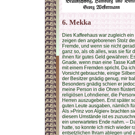
6. Mekka
Dies Kaffeehaus war zugleich ein 
zeigen den angeborenen Stolz der
Fremde, und wenn sie nicht gerad
ganz so, als ob alles, was sie für
ihnen für gutes Geld gewähren: Es
Gnade, wenn man eine Tasse Kaf
mit einem Fremden spricht. Da ich 
Vorsicht gebrauchte, einige Silber
der Besitzer gnädig genug, mir b
Besonders gnädig schien er jedoc
meine Person in die Ohren flüstert
religiösen Lohndiener, die Persone
Herren auszugeben. Erst später so
guten Leute ausgaben, nämlich für
Als »Prinz von Algier« brachten s
diesem Umstände ist es zuzuschre
ein unerwartetes Ende nahm. – D
hatte, so konnte ich mich wieder r
entsetzlichen Ihram ablegen und au