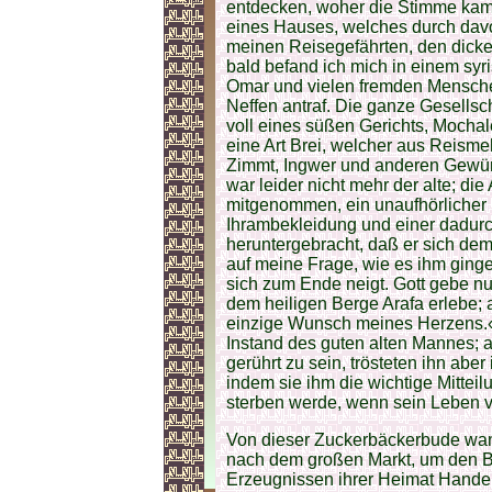
entdecken, woher die Stimme kam.
eines Hauses, welches durch dav
meinen Reisegefährten, den dicken
bald befand ich mich in einem sy
Omar und vielen fremden Mensche
Neffen antraf. Die ganze Gesellscha
voll eines süßen Gerichts, Mochal
eine Art Brei, welcher aus Reismeh
Zimmt, Ingwer und anderen Gewür
war leider nicht mehr der alte; die
mitgenommen, ein unaufhörlicher D
Ihrambekleidung und einer dadurch 
heruntergebracht, daß er sich de
auf meine Frage, wie es ihm ginge
sich zum Ende neigt. Gott gebe nu
dem heiligen Berge Arafa erlebe; au
einzige Wunsch meines Herzens.« 
Instand des guten alten Mannes;
gerührt zu sein, trösteten ihn a
indem sie ihm die wichtige Mittei
sterben werde, wenn sein Leben v
Von dieser Zuckerbäckerbude wand
nach dem großen Markt, um den B
Erzeugnissen ihrer Heimat Handel 