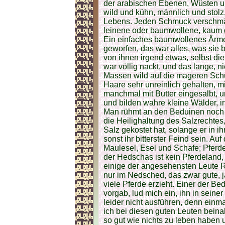
der arabischen Ebenen, Wüsten un
wild und kühn, männlich und stolz,
Lebens. Jeden Schmuck verschmähe
leinene oder baumwollene, kaum 
Ein einfaches baumwollenes Ärme
geworfen, das war alles, was sie
von ihnen irgend etwas, selbst di
war völlig nackt, und das lange, n
Massen wild auf die mageren Schu
Haare sehr unreinlich gehalten, 
manchmal mit Butter eingesalbt, 
und bilden wahre kleine Wälder, 
Man rühmt an den Beduinen noch 
die Heilighaltung des Salzrechtes
Salz gekostet hat, solange er in i
sonst ihr bitterster Feind sein. A
Maulesel, Esel und Schafe; Pferd
der Hedschas ist kein Pferdeland,
einige der angesehensten Leute Re
nur im Nedsched, das zwar gute, j
viele Pferde erzieht. Einer der B
vorgab, lud mich ein, ihn in sein
leider nicht ausführen, denn ein
ich bei diesen guten Leuten bein
so gut wie nichts zu leben haben u