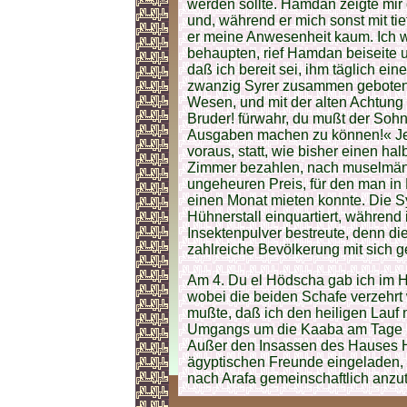
werden sollte. Hamdan zeigte mir
und, während er mich sonst mit tie
er meine Anwesenheit kaum. Ich w
behaupten, rief Hamdan beiseite u
daß ich bereit sei, ihm täglich ei
zwanzig Syrer zusammen geboten h
Wesen, und mit der alten Achtung 
Bruder! fürwahr, du mußt der Soh
Ausgaben machen zu können!« Jetz
voraus, statt, wie bisher einen ha
Zimmer bezahlen, nach muselmänn
ungeheuren Preis, für den man in
einen Monat mieten konnte. Die S
Hühnerstall einquartiert, während
Insektenpulver bestreute, denn d
zahlreiche Bevölkerung mit sich g
Am 4. Du el Hödscha gab ich im 
wobei die beiden Schafe verzehrt 
mußte, daß ich den heiligen Lauf 
Umgangs um die Kaaba am Tage me
Außer den Insassen des Hauses 
ägyptischen Freunde eingeladen, m
nach Arafa gemeinschaftlich anzut