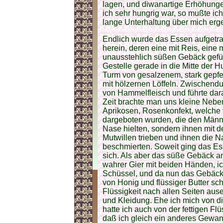
lagen, und diwanartige Erhöhung
ich sehr hungrig war, so mußte ic
lange Unterhaltung über mich erg
Endlich wurde das Essen aufgetra
herein, deren eine mit Reis, eine
unausstehlich süßen Gebäck gefüll
Gestelle gerade in die Mitte der H
Turm von gesalzenem, stark gepfef
mit hölzernen Löffeln. Zwischendu
von Hammelfleisch und führte dar
Zeit brachte man uns kleine Neb
Aprikosen, Rosenkonfekt, welche 
dargeboten wurden, die den Männer
Nase hielten, sondern ihnen mit d
Mutwillen trieben und ihnen die
beschmierten. Soweit ging das Es
sich. Als aber das süße Gebäck a
wahrer Gier mit beiden Händen, ic
Schüssel, und da nun das Gebäck d
von Honig und flüssiger Butter sc
Flüssigkeit nach allen Seiten au
und Kleidung. Ehe ich mich von d
hatte ich auch von der fettigen F
daß ich gleich ein anderes Gewa