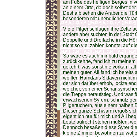
am Fuße des heiligen Berges in v
an einem Orte, da doch selbst der
Deshalb sehen die Araber die Tür
besonderen mit unendlicher Verac
Viele Pilger schlugen ihre Zelte a
andere aber suchten in der Stadt 
Doppelte und Dreifache in die Hö
nicht so viel zahlen konnte, auf d
So wäre es auch mir bald ergange
zurückkehrte, fand ich zu meine
gekehrt, was sonst nie vorkam, al
meinen guten Ali fand ich bereits a
wollten Hamdans Sklaven nicht me
der sich darüber erhob, lockte en
welcher, von einer Schar syrischer
die Treppe heraufstieg. Und was f
erwachsenen Syrern, schmutzigen,
Pilgertüchern, aus einem halben 
Dieser ganze Schwarm ergoß sich
eigentlich nur für mich und Ali b
Leute aufrecht stehen mußten, wen
Dennoch besaßen diese Syrer die 
kleine Zimmer bewohnen zu wollen