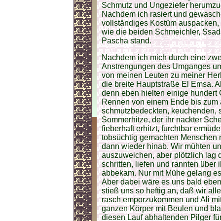
Schmutz und Ungeziefer herumzuge
Nachdem ich rasiert und gewasche
vollständiges Kostüm auspacken,
wie die beiden Schmeichler, Ssa
Pascha stand.
Nachdem ich mich durch eine zwe
Anstrengungen des Umganges um di
von meinen Leuten zu meiner Herb
die breite Hauptstraße El Emsa. Ab
denn eben hielten einige hundert
Rennen von einem Ende bis zum an
schmutzbedeckten, keuchenden, 
Sommerhitze, der ihr nackter Sch
fieberhaft erhitzt, furchtbar ermüde
tobsüchtig gemachten Menschen ra
dann wieder hinab. Wir mühten un
auszuweichen, aber plötzlich lag
schritten, liefen und rannten über
abbekam. Nur mit Mühe gelang es 
Aber dabei wäre es uns bald eben
stieß uns so heftig an, daß wir al
rasch emporzukommen und Ali mit 
ganzen Körper mit Beulen und blau
diesen Lauf abhaltenden Pilger für 