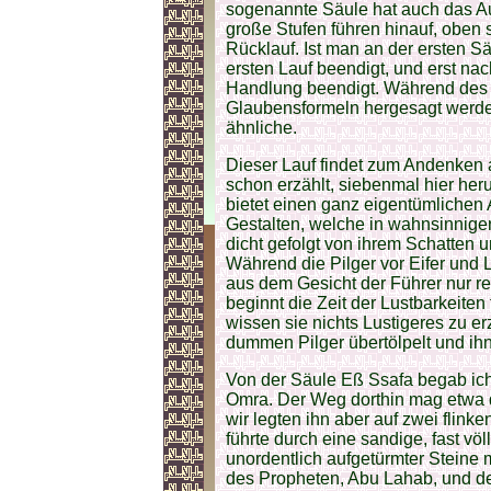
sogenannte Säule hat auch das Au
große Stufen führen hinauf, oben 
Rücklauf. Ist man an der ersten 
ersten Lauf beendigt, und erst nac
Handlung beendigt. Während des
Glaubensformeln hergesagt werden
ähnliche.
Dieser Lauf findet zum Andenken 
schon erzählt, siebenmal hier he
bietet einen ganz eigentümlichen A
Gestalten, welche in wahnsinnige
dicht gefolgt von ihrem Schatten 
Während die Pilger vor Eifer und 
aus dem Gesicht der Führer nur rei
beginnt die Zeit der Lustbarkeiten
wissen sie nichts Lustigeres zu er
dummen Pilger übertölpelt und ih
Von der Säule Eß Ssafa begab ich
Omra. Der Weg dorthin mag etwa dr
wir legten ihn aber auf zwei flin
führte durch eine sandige, fast v
unordentlich aufgetürmter Steine
des Propheten, Abu Lahab, und de