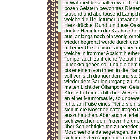
in Wahrheit beschaffen war. Die 
bösen Geistern bewohntes Riesen
tausend und abertausend Lämpche
welche die Heiligtümer umwandel
Herz drückte. Rund um diese Oase 
dunkle Heiligtum der Kaaba erhob
aus, anfangs noch ein wenig erhell
wieder begrenzt wurde durch das
mit einer Unzahl von Lämpchen ma
welche in frommer Absicht hier
Tempel auch zahlreiche Metuafin (
in Mekka geben soll und die dem 
bis er einem von ihnen in die Hä
voll von sich drängenden und sto
wieder dem Säulenumgang zu. Auc
matten Licht der Öllämpchen Geist
Klosterhof ihr nächtliches Wesen t
an einer Marmorsäule, so unbewegli
ruhte am Fuße eines Pfeilers ein s
sich in die Moschee hatte tragen l
auszuhauchen. Aber auch allerlei
sich zwischen den Pilgern herum,
über Schlechtigkeiten zu bereden
Moscheehofe dahergetragen, da ma
sich im letzten Augenblick in den