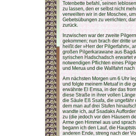
Totenbette befahl, seinen leblo
zu lassen, den er selbst nicht meh
verweilten wir in der Moschee, u
Gebetsübungen zu verrichten; da
zurück.
Inzwischen war der zweite Pilger
gekommen; nun brach der dritte un
heißt der »Herr der Pilgerfahrt«, 
großen Pilgerkarawane aus Bagd
syrischen Hadschadsch erwartet w
notwendigen Pflichten eines Pilge
und Merua und die Wallfahrt nach 
Am nächsten Morgen um 6 Uhr leg
und folgte meinem Metuaf in die 
erwähnte El Emsa, in der das from
diese Straße in ihrer vollen Länge
die Säule Eß Ssafa, die ungefähr d
dem man auf drei Stufen hinaufschre
wandte ich, auf Ssadaks Aufford
zu (die jedoch vor den Häusern de
Arme gen Himmel aus und sprach 
begann ich den Lauf, die Hauptst
anderen Ende, streng nach der Vors