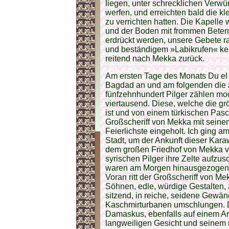
liegen, unter schrecklichen Verw
werfen, und erreichten bald die k
zu verrichten hatten. Die Kapelle
und der Boden mit frommen Betern w
erdrückt werden, unsere Gebete 
und beständigem »Labikrufen« keh
reitend nach Mekka zurück.
Am ersten Tage des Monats Du el
Bagdad an und am folgenden die 
fünfzehnhundert Pilger zählen moch
viertausend. Diese, welche die g
ist und von einem türkischen Pa
Großscheriff von Mekka mit seine
Feierlichste eingeholt. Ich ging 
Stadt, um der Ankunft dieser Ka
dem großen Friedhof von Mekka vo
syrischen Pilger ihre Zelte aufzu
waren am Morgen hinausgezogen,
Voran ritt der Großscheriff von Mekk
Söhnen, edle, würdige Gestalten,
sitzend, in reiche, seidene Gewä
Kaschmirturbanen umschlungen. De
Damaskus, ebenfalls auf einem Ar
langweiligen Gesicht und seine