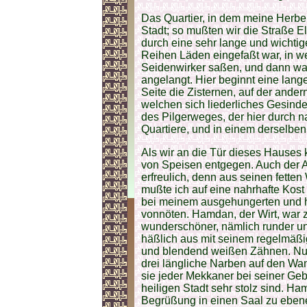
Das Quartier, in dem meine Herbe
Stadt; so mußten wir die Straße
durch eine sehr lange und wichtig
Reihen Läden eingefaßt war, in w
Seidenwirker saßen, und dann wa
angelangt. Hier beginnt eine lang
Seite die Zisternen, auf der ande
welchen sich liederliches Gesindel
des Pilgerweges, der hier durch n
Quartiere, und in einem derselben
Als wir an die Tür dieses Hauses 
von Speisen entgegen. Auch der A
erfreulich, denn aus seinen fet
mußte ich auf eine nahrhafte Kost
bei meinem ausgehungerten und 
vonnöten. Hamdan, der Wirt, war 
wunderschöner, nämlich runder und
häßlich aus mit seinem regelmäß
und blendend weißen Zähnen. Nur 
drei längliche Narben auf den Wan
sie jeder Mekkaner bei seiner Ge
heiligen Stadt sehr stolz sind. Ha
Begrüßung in einen Saal zu eben