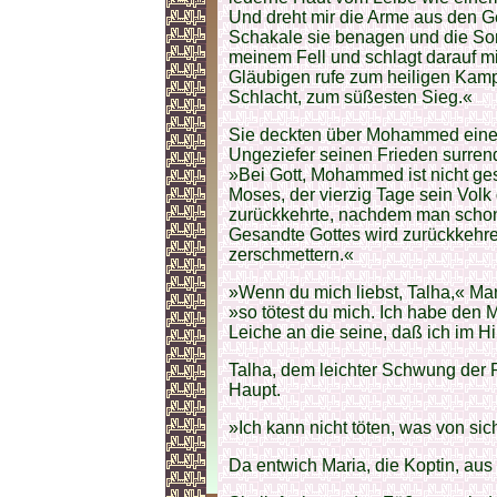
Und dreht mir die Arme aus den Ge
Schakale sie benagen und die Son
meinem Fell und schlagt darauf m
Gläubigen rufe zum heiligen Kamp
Schlacht, zum süßesten Sieg.«
Sie deckten über Mohammed einen 
Ungeziefer seinen Frieden surren
»Bei Gott, Mohammed ist nicht ge
Moses, der vierzig Tage sein Vol
zurückkehrte, nachdem man schon di
Gesandte Gottes wird zurückkehre
zerschmettern.«
»Wenn du mich liebst, Talha,« Mari
»so tötest du mich. Ich habe den 
Leiche an die seine, daß ich im 
Talha, dem leichter Schwung der 
Haupt.
»Ich kann nicht töten, was von sich
Da entwich Maria, die Koptin, au