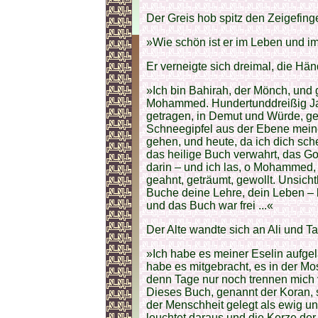
Der Greis hob spitz den Zeigefinge
»Wie schön ist er im Leben und i
Er verneigte sich dreimal, die Hä
»Ich bin Bahirah, der Mönch, und
Mohammed. Hundertunddreißig Jahr
getragen, in Demut und Würde, ge
Schneegipfel aus der Ebene mein
gehen, und heute, da ich dich sch
das heilige Buch verwahrt, das Go
darin – und ich las, o Mohammed,
geahnt, geträumt, gewollt. Unsicht
Buche deine Lehre, dein Leben – bi
und das Buch war frei ...«
Der Alte wandte sich an Ali und Ta
»Ich habe es meiner Eselin aufgel
habe es mitgebracht, es in der Mo
denn Tage nur noch trennen mich 
Dieses Buch, genannt der Koran, 
der Menschheit gelegt als ewig u
leuchtet daraus und die Kerze der