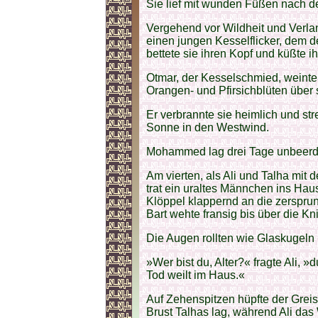
Sie lief mit wunden Füßen nach d
Vergehend vor Wildheit und Verl
einen jungen Kesselflicker, dem d
bettete sie ihren Kopf und küßte 
Otmar, der Kesselschmied, weinte 
Orangen- und Pfirsichblüten über 
Er verbrannte sie heimlich und st
Sonne in den Westwind.
Mohammed lag drei Tage unbeerdi
Am vierten, als Ali und Talha mi
trat ein uraltes Männchen ins Hau
Klöppel klappernd an die zerspru
Bart wehte fransig bis über die Kn
Die Augen rollten wie Glaskugeln 
»Wer bist du, Alter?« fragte Ali, 
Tod weilt im Haus.«
Auf Zehenspitzen hüpfte der Gre
Brust Talhas lag, während Ali das