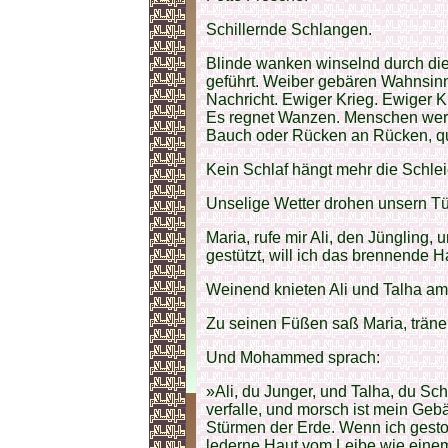
Schillernde Schlangen.
Blinde wanken winselnd durch die 
geführt. Weiber gebären Wahnsin
Nachricht. Ewiger Krieg. Ewiger Kr
Es regnet Wanzen. Menschen werd
Bauch oder Rücken an Rücken, qua
Kein Schlaf hängt mehr die Schlei
Unselige Wetter drohen unsern T
Maria, rufe mir Ali, den Jüngling,
gestützt, will ich das brennende H
Weinend knieten Ali und Talha am
Zu seinen Füßen saß Maria, träne
Und Mohammed sprach:
»Ali, du Junger, und Talha, du Sch
verfalle, und morsch ist mein Ge
Stürmen der Erde. Wenn ich gestorb
lederne Haut vom Leibe wie einem