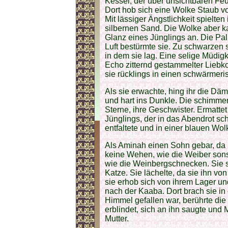
Kessel, der über unsichtbaren Fe
Dort hob sich eine Wolke Staub v
Mit lässiger Ängstlichkeit spielt
silbernen Sand. Die Wolke aber k
Glanz eines Jünglings an. Die Pa
Luft bestürmte sie. Zu schwarzen 
in dem sie lag. Eine selige Müdigke
Echo zitternd gestammelter Liebk
sie rücklings in einen schwärmeri
Als sie erwachte, hing ihr die Däm
und hart ins Dunkle. Die schimme
Sterne, ihre Geschwister. Ermatte
Jünglings, der in das Abendrot schr
entfaltete und in einer blauen Wo
Als Aminah einen Sohn gebar, da
keine Wehen, wie die Weiber sons
wie die Weinbergschnecken. Sie sc
Katze. Sie lächelte, da sie ihn v
sie erhob sich von ihrem Lager und
nach der Kaaba. Dort brach sie in
Himmel gefallen war, berührte die
erblindet, sich an ihn saugte und 
Mutter.