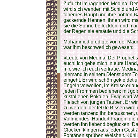
Zuflucht im ragenden Medina. Der n
wird sich wenden mit Schild und A
tönernes Haupt und ihre hohlen B
gackernde Hennen: ihnen wird ma
sie die Sonne befleckten, und man 
der Regen sie ersäufe und die Sch
Mohammed predigte von der Mauer 
war ihm beschwerlich gewesen:
»Leute von Medina! Der Prophet 
euch! Ich gebe mich in eure Hand,
mir, wie ich euch vertraue. Medina
niemand in seinem Dienst dem Tod
eingeht. Er wird schön gekleidet
Engeln verweilen, im Kreise erla
jeden Frommen bedienen: mit gol
kristallenen Pokalen. Ewig wird 
Fleisch von jungen Tauben. Er wir
zu werden, der letzte Bissen wir
werden tanzend ihn berauschen, u
Vollmondes. Hundert Frauen, die i
werden ihn liebend beglücken. Da
Glocken klingen aus jedem Gesträ
Fontänen sprühen Weisheit. Kühlu