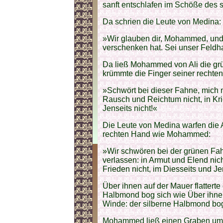
sanft entschlafen im Schöße des 
Da schrien die Leute von Medina:
»Wir glauben dir, Mohammed, und d
verschenken hat. Sei unser Feldha
Da ließ Mohammed von Ali die g
krümmte die Finger seiner rechte
»Schwört bei dieser Fahne, mich ni
Rausch und Reichtum nicht, in Kri
Jenseits nicht!«
Die Leute von Medina warfen die A
rechten Hand wie Mohammed:
»Wir schwören bei der grünen Fa
verlassen: in Armut und Elend nic
Frieden nicht, im Diesseits und Je
Über ihnen auf der Mauer flattert
Halbmond bog sich wie Über ihnen 
Winde: der silberne Halbmond bog
Mohammed ließ einen Graben um M