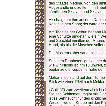
des Staates Medina. Von den um
Abgesandte und zollten ihm Tribut
sämtlichen Sklaven und Sklavinne
Aischa gebar ihm auf dem Dach s
Koptin, einen Sohn; der ward der V
Am Tage seiner Geburt begann M
eine Schürze umgetan wie ein We
und Spachtel inmitten der Maurer.
Hand, als bis die Moschee vollend
Die Moslems aber sangen:
Seht den Propheten: ganz einer d
wie wir. Nichts ist ihm zu unwert,
beglänze die Kuppel, erhöhe den M
Mohammed stand auf dem Turme de
Blick wie einen Pfeil nach Mekka:
»Gott läßt zum zweitenmal nicht 
Steines Schimmer umgibt mit Glori
ist es Sehnsucht nur des kindlic
Wiesen, wo der Knabe mit den Kü