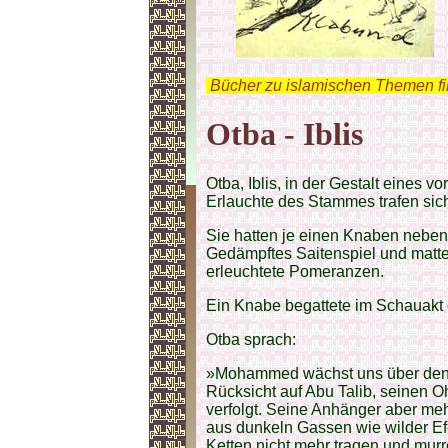
.
Bücher zu islamischen Themen f
Otba - Iblis
Otba, Iblis, in der Gestalt eines 
Erlauchte des Stammes trafen sich
Sie hatten je einen Knaben neben 
Gedämpftes Saitenspiel und matt
erleuchtete Pomeranzen.
Ein Knabe begattete im Schauakt e
Otba sprach:
»Mohammed wächst uns über den Ko
Rücksicht auf Abu Talib, seinen 
verfolgt. Seine Anhänger aber meh
aus dunkeln Gassen wie wilder Ef
Ketten nicht mehr tragen und murr