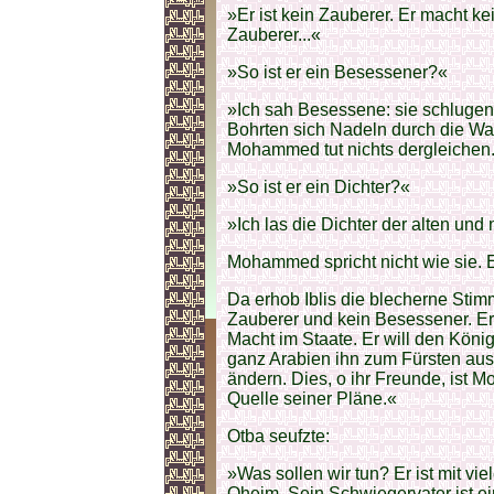
»Er ist kein Zauberer. Er macht k
Zauberer...«
»So ist er ein Besessener?«
»Ich sah Besessene: sie schlugen
Bohrten sich Nadeln durch die W
Mohammed tut nichts dergleichen
»So ist er ein Dichter?«
»Ich las die Dichter der alten und 
Mohammed spricht nicht wie sie. 
Da erhob Iblis die blecherne Stimme
Zauberer und kein Besessener. Er we
Macht im Staate. Er will den Kön
ganz Arabien ihn zum Fürsten ausr
ändern. Dies, o ihr Freunde, ist
Quelle seiner Pläne.«
Otba seufzte:
»Was sollen wir tun? Er ist mit vi
Oheim. Sein Schwiegervater ist ein