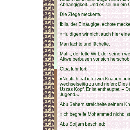
Abhängigkeit. Und es sei nur ein G
Die Ziege meckerte.
Iblis, der Einäugige, echote meck
»Huldigen wir nicht auch hier ein
Man lachte und lächelte.
Malik, der fette Wirt, der seine
Altweiberbusen vor sich herschob,
Otba fuhr fort:
»Neulich traf ich zwei Knaben beim
wechselseitig zu und riefen: Dies i
Uzzas Kopf. Er ist enthauptet. – 
Jugend.«
Abu Sehern streichelte seinem K
»Ich begreife Mohammed nicht: ist
Abu Sofjam beschied: