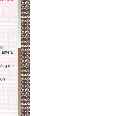
tte
lanten,
hlug die
von