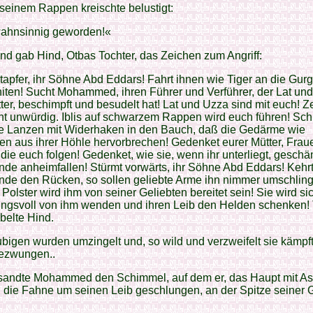
f seinem Rappen kreischte belustigt:
 wahnsinnig geworden!«
d gab Hind, Otbas Tochter, das Zeichen zum Angriff:
 tapfer, ihr Söhne Abd Eddars! Fahrt ihnen wie Tiger an die Gurg
iten! Sucht Mohammed, ihren Führer und Verführer, der Lat un
ter, beschimpft und besudelt hat! Lat und Uzza sind mit euch! Z
cht unwürdig. Iblis auf schwarzem Rappen wird euch führen! Sch
ie Lanzen mit Widerhaken in den Bauch, daß die Gedärme wie
n aus ihrer Höhle hervorbrechen! Gedenket eurer Mütter, Frau
 die euch folgen! Gedenket, wie sie, wenn ihr unterliegt, geschä
de anheimfallen! Stürmt vorwärts, ihr Söhne Abd Eddars! Kehrt
nde den Rücken, so sollen geliebte Arme ihn nimmer umschling
Polster wird ihm von seiner Geliebten bereitet sein! Sie wird si
ngsvoll von ihm wenden und ihren Leib den Helden schenken! 
ubelte Hind.
bigen wurden umzingelt und, so wild und verzweifelt sie kämpft
gezwungen..
 sandte Mohammed den Schimmel, auf dem er, das Haupt mit A
, die Fahne um seinen Leib geschlungen, an der Spitze seiner 