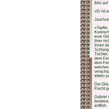
Iblis au
»Er ist
Jauchzen
»Tapfer,
Kureisch
eure Göt
ihrer ni
ihnen d
Schlange
Töchter,
dem Fein
dem Fei
weiches 
verachtu
tötet!« j
Die Gläu
Flucht 
Gabriel
bestreut
entfloh.