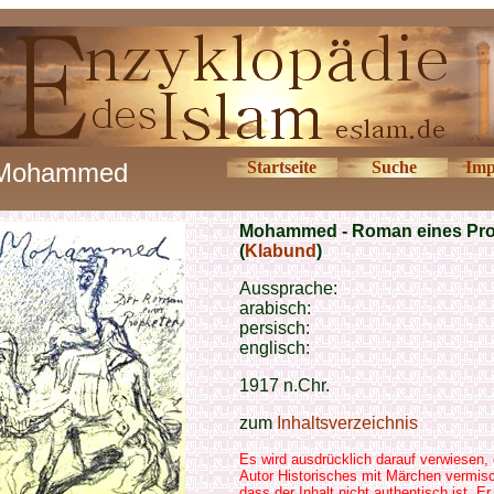
Mohammed
Startseite
Suche
Imp
Mohammed - Roman eines Pr
(
Klabund
)
Aussprache:
arabisch:
persisch:
englisch:
1917 n.Chr.
zum
Inhaltsverzeichnis
Es wird ausdrücklich darauf verwiesen,
Autor Historisches mit Märchen vermisc
dass der Inhalt nicht authentisch ist. Er 