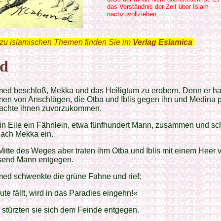
das Verständnis der Zeit über Islam
nachzuvollziehen.
zu islamischen Themen finden Sie im
Verlag Eslamica
.
d
d beschloß, Mekka und das Heiligtum zu erobern. Denn er ha
en von Anschlägen, die Otba und Iblis gegen ihn und Medina p
achte ihnen zuvorzukommen.
e in Eile ein Fähnlein, etwa fünfhundert Mann, zusammen und sc
nach Mekka ein.
Mitte des Weges aber traten ihm Otba und Iblis mit einem Heer 
send Mann entgegen.
d schwenkte die grüne Fahne und rief:
te fällt, wird in das Paradies eingehn!«
 stürzten sie sich dem Feinde entgegen.