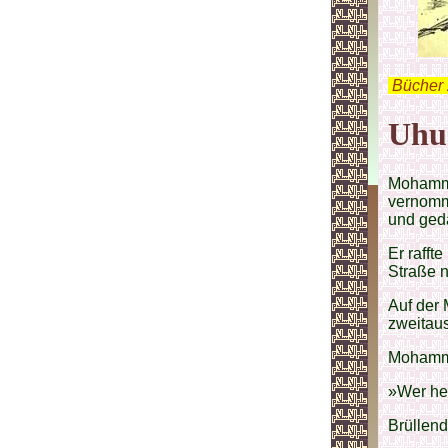
.
Bücher 
Uhu
Mohamme
vernomm
und ged
Er rafft
Straße 
Auf der 
zweitau
Mohamme
»Wer heu
Brüllend