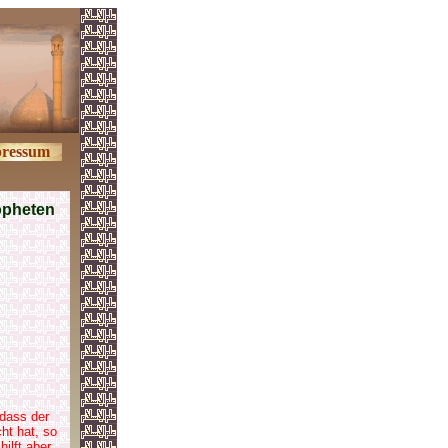
ressum
opheten
 dass der
ht hat, so
hilft aber