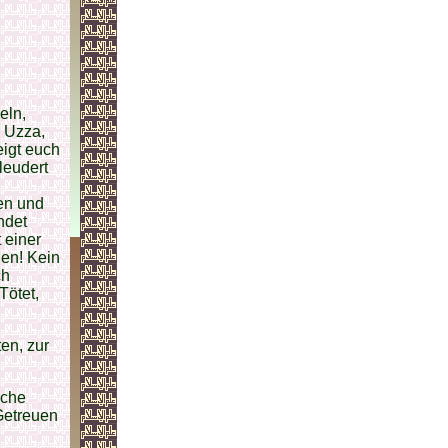
eln,
d Uzza,
eigt euch
leudert
en und
ndet
 einer
en! Kein
ch
Tötet,
en, zur
sche
Getreuen