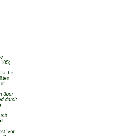
ie
:105)
fläche,
ößten
bt.
en über
nd damit
)
urch
nd
st. Vor