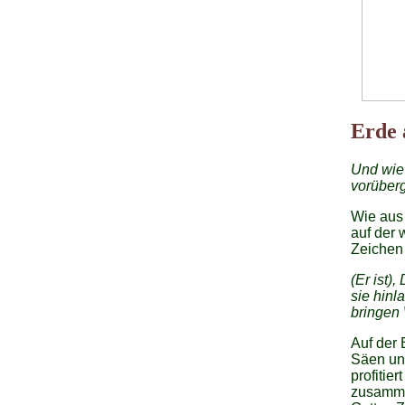
Erde 
Und wie
vorüber
Wie aus 
auf der 
Zeichen 
(Er ist)
sie hinl
bringen 
Auf der 
Säen und
profitie
zusamme