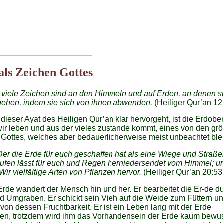
als Zeichen Gottes
 viele Zeichen sind an den Himmeln und auf Erden, an denen s
gehen, indem sie sich von ihnen abwenden.
(Heiliger Qur’an 12
dieser Ayat des Heiligen Qur’an klar hervorgeht, ist die Erdober
wir leben und aus der vieles zustande kommt, eines von den gr
Gottes, welches aber bedauerlicherweise meist unbeachtet blei
, Der die Erde für euch geschaffen hat als eine Wiege und Straß
aufen lässt für euch und Regen herniedersendet vom Himmel; u
Wir vielfältige Arten von Pflanzen hervor.
(Heiliger Qur’an 20:53
Erde wandert der Mensch hin und her. Er bearbeitet die Er-de d
 Umgraben. Er schickt sein Vieh auf die Weide zum Füttern u
rt von dessen Fruchtbarkeit. Er ist ein Leben lang mit der Erde
n, trotzdem wird ihm das Vorhandensein der Erde kaum bewus