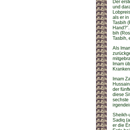
Der erst
und dara
Lobpreis
als er i
Tasbih (
Hand?". 
bih (Ros
Tasbih, 
Als Imam
zurückge
mitgebra
Imam übe
Kranken
Imam Zai
Hussain
der fünf
diese Si
sechste 
irgendei
Sheikh-u
Sadiq (a
er die E