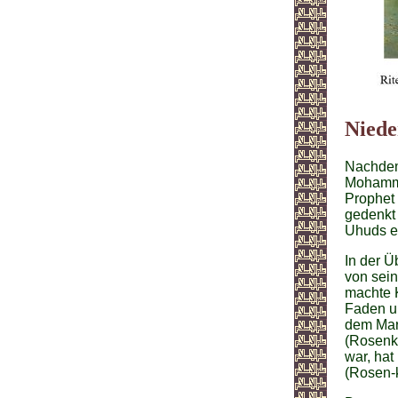
Niede
Nachdem
Mohamma
Prophet 
gedenkt 
Uhuds e
In der Ü
von sein
machte K
Faden un
dem Mar
(Rosenkr
war, hat
(Rosen-