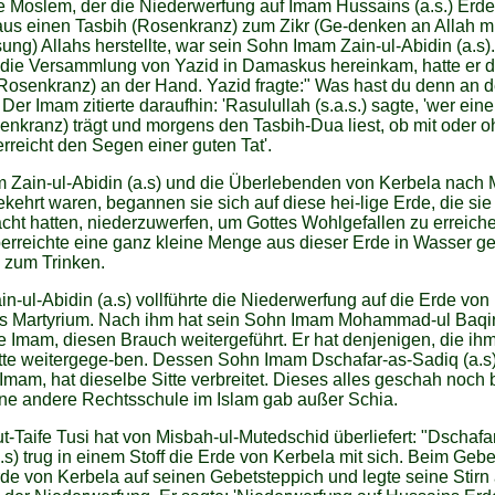
e Moslem, der die Niederwerfung auf Imam Hussains (a.s.) Erd
us einen Tasbih (Rosenkranz) zum Zikr (Ge-denken an Allah mi
ung) Allahs herstellte, war sein Sohn Imam Zain-ul-Abidin (a.s)
n die Versammlung von Yazid in Damaskus hereinkam, hatte er 
Rosenkranz) an der Hand. Yazid fragte:" Was hast du denn an d
Der Imam zitierte daraufhin: 'Rasulullah (s.a.s.) sagte, 'wer ein
enkranz) trägt und morgens den Tasbih-Dua liest, ob mit oder 
erreicht den Segen einer guten Tat'.
 Zain-ul-Abidin (a.s) und die Überlebenden von Kerbela nach
kehrt waren, begannen sie sich auf diese hei-lige Erde, die sie
cht hatten, niederzuwerfen, um Gottes Wohlgefallen zu erreich
rreichte eine ganz kleine Menge aus dieser Erde in Wasser ge
 zum Trinken.
n-ul-Abidin (a.s) vollführte die Niederwerfung auf die Erde vo
s Martyrium. Nach ihm hat sein Sohn Imam Mohammad-ul Baqir 
te Imam, diesen Brauch weitergeführt. Er hat denjenigen, die ihm
tte weitergege-ben. Dessen Sohn Imam Dschafar-as-Sadiq (a.s)
Imam, hat dieselbe Sitte verbreitet. Dieses alles geschah noch 
ne andere Rechtsschule im Islam gab außer Schia.
t-Taife Tusi hat von Misbah-ul-Mutedschid überliefert: "Dschafa
.s) trug in einem Stoff die Erde von Kerbela mit sich. Beim Gebe
rde von Kerbela auf seinen Gebetsteppich und legte seine Stirn 