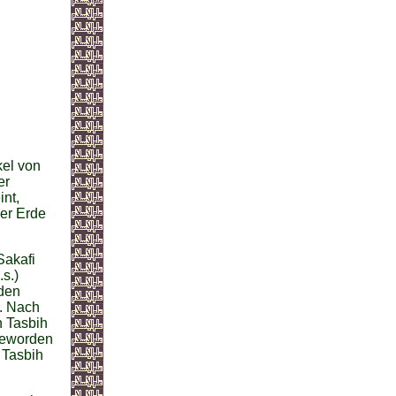
kel von
er
int,
der Erde
Sakafi
s.)
nden
h. Nach
 Tasbih
 geworden
 Tasbih