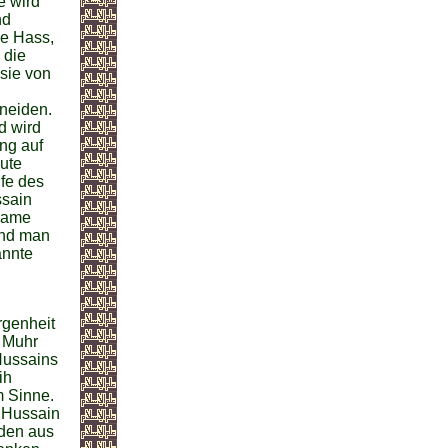
e wird
nd
ie Hass,
 die
sie von
neiden.
d wird
ng auf
gute
fe des
ssain
Imame
und man
annte
rgenheit
n Muhr
Hussains
ih
m Sinne.
m Hussain
 den aus