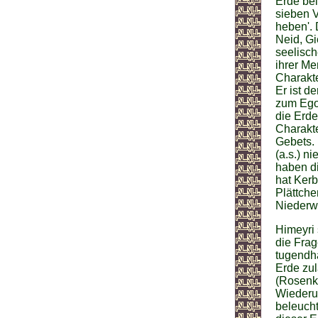
Erde bei
sieben 
heben'. 
Neid, Gi
seelisch
ihrer Me
Charakte
Er ist d
zum Egoi
die Erde
Charakte
Gebets. 
(a.s.) n
haben di
hat Ker
Plättche
Niederwe
Himeyri
die Frag
tugendha
Erde zul
(Rosenkr
Wiederum
beleucht