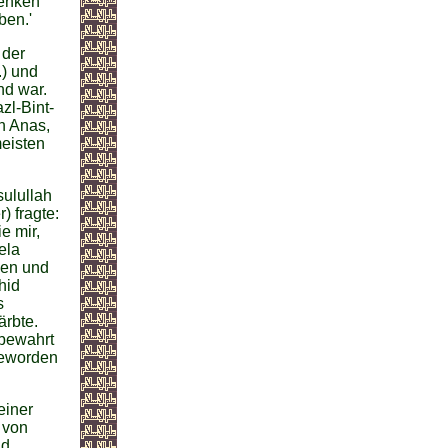
denken
ben.'
 der
.) und
nd war.
zl-Bint-
n Anas,
eisten
sulullah
) fragte:
e mir,
ela
ben und
hid
s
ärbte.
fbewahrt
geworden
einer
 von
ad