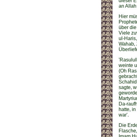
dieser E
an Allah
Hier müs
Prophete
über die
Viele zu
ul-Hari
Wahab, 
Überlief
'Rasulul
weinte u
(Oh Rasu
gebracht
Schahid
sagte, w
geworde
Martyriu
Da-raufh
hatte, i
war'.
Die Erde
Flasche,
Imam Hu