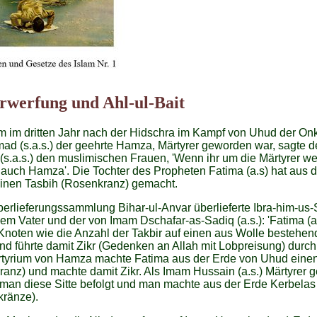
rwerfung und Ahl-ul-Bait
 im dritten Jahr nach der Hidschra im Kampf von Uhud der On
d (s.a.s.) der geehrte Hamza, Märtyrer geworden war, sagte d
(s.a.s.) den muslimischen Frauen, 'Wenn ihr um die Märtyrer we
auch Hamza'. Die Tochter des Propheten Fatima (a.s) hat aus 
inen Tasbih (Rosenkranz) gemacht.
berlieferungssammlung Bihar-ul-Anvar überlieferte Ibra-him-us-
em Vater und der von Imam Dschafar-as-Sadiq (a.s.): 'Fatima (a.
noten wie die Anzahl der Takbir auf einen aus Wolle bestehe
d führte damit Zikr (Gedenken an Allah mit Lobpreisung) durc
tyrium von Hamza machte Fatima aus der Erde von Uhud einen
anz) und machte damit Zikr. Als Imam Hussain (a.s.) Märtyrer
 man diese Sitte befolgt und man machte aus der Erde Kerbelas
kränze).