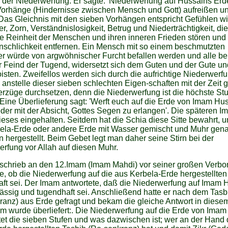
 der Niederwerfung. Er sagte: 'Niederwerfung auf Hussains Erd
Vorhänge (Hindernisse zwischen Mensch und Gott) aufreißen u
Das Gleichnis mit den sieben Vorhängen entspricht Gefühlen w
er, Zorn, Verständnislosigkeit, Betrug und Niederträchtigkeit, die
e Reinheit der Menschen und ihren inneren Frieden stören und 
nschlichkeit entfernen. Ein Mensch mit so einem beschmutzten
r würde von argwöhnischer Furcht befallen werden und alle be
er Feind der Tugend, widersetzt sich dem Guten und der Gute un
sten. Zweifellos werden sich durch die aufrichtige Niederwerfu
 anstelle dieser sieben schlechten Eigen-schaften mit der Zeit 
rzüge durchsetzen, denn die Niederwerfung ist die höchste Stu
Eine Überlieferung sagt: 'Werft euch auf die Erde von Imam Hu
ieder mit der Absicht, Gottes Segen zu erlangen'. Die späteren 
eses eingehalten. Seitdem hat die Schia diese Sitte bewahrt, 
bela-Erde oder andere Erde mit Wasser gemischt und Muhr gen
n hergestellt. Beim Gebet legt man daher seine Stirn bei der
rfung vor Allah auf diesen Muhr.
 schrieb an den 12.Imam (Imam Mahdi) vor seiner großen Verbo
e, ob die Niederwerfung auf die aus Kerbela-Erde hergestellte
ft sei. Der Imam antwortete, daß die Niederwerfung auf Imam 
ässig und tugendhaft sei. Anschließend hatte er nach dem Tasb
anz) aus Erde gefragt und bekam die gleiche Antwort in diese
 wurde überliefert:. Die Niederwerfung auf die Erde von Ima
et die sieben Stufen und was dazwischen ist; wer an der Hand