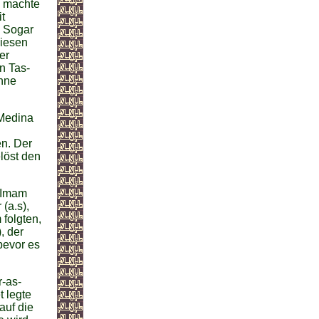
e machte
t
. Sogar
diesen
er
en Tas-
ohne
 Medina
en. Der
löst den
n Imam
(a.s),
 folgten,
, der
bevor es
r-as-
t legte
auf die