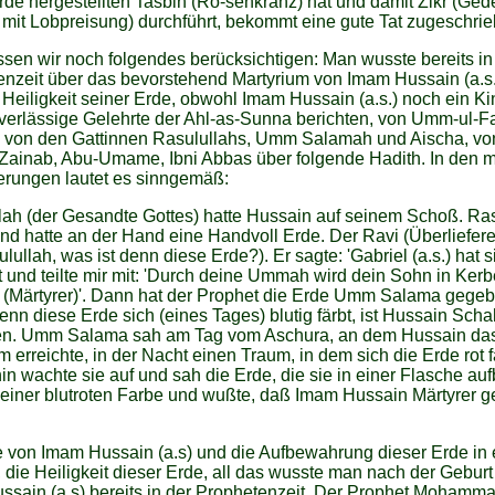
rde hergestellten Tasbih (Ro-senkranz) hat und damit Zikr (Ge
 mit Lobpreisung) durchführt, bekommt eine gute Tat zugeschrie
sen wir noch folgendes berücksichtigen: Man wusste bereits in
nzeit über das bevorstehend Martyrium von Imam Hussain (a.s
 Heiligkeit seiner Erde, obwohl Imam Hussain (a.s.) noch ein Ki
verlässige Gelehrte der Ahl-as-Sunna berichten, von Umm-ul-Fa
s, von den Gattinnen Rasulullahs, Umm Salamah und Aischa, vo
Zainab, Abu-Umame, Ibni Abbas über folgende Hadith. In den m
erungen lautet es sinngemäß:
lah (der Gesandte Gottes) hatte Hussain auf seinem Schoß. Ra
nd hatte an der Hand eine Handvoll Erde. Der Ravi (Überlieferer
lullah, was ist denn diese Erde?). Er sagte: 'Gabriel (a.s.) hat si
 und teilte mir mit: 'Durch deine Ummah wird dein Sohn in Kerb
 (Märtyrer)'. Dann hat der Prophet die Erde Umm Salama gege
enn diese Erde sich (eines Tages) blutig färbt, ist Hussain Scha
n. Umm Salama sah am Tag vom Aschura, an dem Hussain da
m erreichte, in der Nacht einen Traum, in dem sich die Erde rot f
in wachte sie auf und sah die Erde, die sie in einer Flasche au
n einer blutroten Farbe und wußte, daß Imam Hussain Märtyrer 
 von Imam Hussain (a.s) und die Aufbewahrung dieser Erde in 
 die Heiligkeit dieser Erde, all das wusste man nach der Geburt
ssain (a.s) bereits in der Prophetenzeit. Der Prophet Mohamm