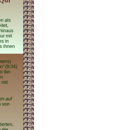
 Qur
n als
tet,
 hinaus
ur mit
es in
as ihnen
hmens)
n“
(9:34)
i ibn
nn
 mit
en auf
n von
ierten,
 die