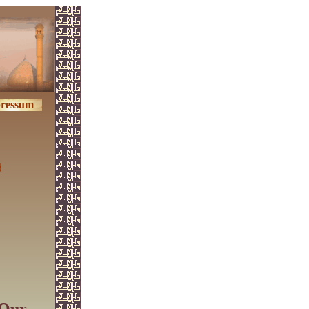
ressum
d