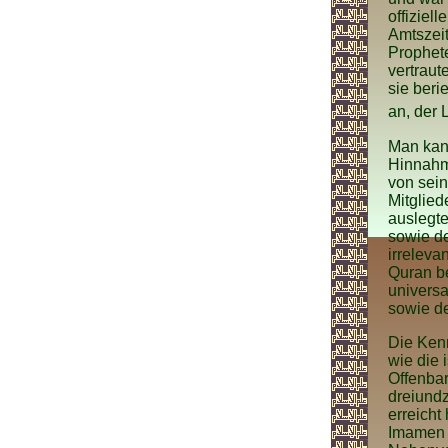
offiziel
Amtszeit
Prophete
vertraut
sie beri
an, der 
Man kan
Hinnahme
von sein
Mitglied
auslegte
sowie de
irreleva
Quran be
universa
sowie de
Die Kenn
wie die 
Offenba
dreiundz
erreicht
Imamen d