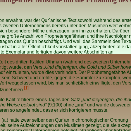
ungen der Muslime um die Erhaltung des
n erwähnt, war der Qur´anische Text sowohl während des erste
 zweiten Unternehmens bereits unter den Muslimen weit verbrei
ich besonderer Mühe unterzogen, um ihn zu erhalten. Darüber
ne große Anzahl von Prophetengefährten und ihre Nachfolger n
ragen des Qur´an beschäftigt. Und weil das Sammeln des Text
shaf in aller Öffentlichkeit vonstatten ging, akzeptierten alle d
te Exemplar und fertigten davon weitere Abschriften an.
Zeit des dritten Kalifen Uthman (während des zweiten Unterne
tigt wurde, den Vers
„Und diejenigen, die Gold und Silber horte
d“ einzuleiten, wurde dies verhindert. Der Prophetengefährte Ab
g sein Schwert und drohte, gegen die Sammler zu kämpfen, we
ort weggelassen wird, bis man schließlich einwilligte, den Vers
[1]
ufzunehmen.
te Kalif rezitierte eines Tages den Satz
„und diejenigen, die ihn
che Weise gefolgt sind“
(9:100) ohne „und“ und wurde deswege
ren so angefeindet, dass er sich korrigieren musste.
 (a.) hatte zwar selber den Qur´an in chronologischer Ordnung
t, seine Aufzeichnungen den Muslimen gezeigt, die sie akzept
an keinem der Unternehmen beteiligt, akzeptierte aber trotzdem