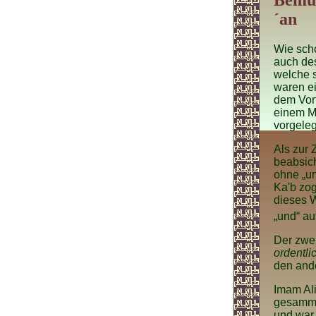
Bemüh
´an
Wie scho
auch des
welche s
waren ei
dem Vort
einem Mu
vorgeleg
Als zur 
beabsich
ohne „un
Ka'b zo
dieses W
„und“ a
Der zwei
ordentli
den ande
Imam Ali
gesammel
und war 