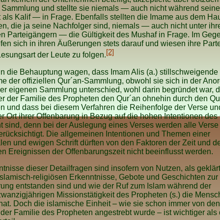
le Sammlung und stellte sie niemals — auch nicht während seine
 als Kalif — in Frage. Ebenfalls stellten die Imame aus dem H
n, die ja seine Nachfolger sind, niemals — auch nicht unter ihr
en Parteigängern — die Gültigkeit des Mushaf in Frage. Im Gege
efen sich in ihren Äußerungen stets darauf und wiesen ihre Part
[2]
Lesungsart der Leute zu folgen.
n die Behauptung wagen, dass Imam Alis (a.) stillschweigende
 der offiziellen Qur´an-Sammlung, obwohl sie sich in der Ano
er eigenen Sammlung unterschied, wohl darin begründet war, d
er der Familie des Propheten den Qur´an ohnehin durch den Q
n und dass bei diesem Verfahren die Reihenfolge der Verse u
r Ort ihrer Offenbarung in Bezug auf die hohen Intentionen des
nt sind, denn bei der Auslegung eines Verses werden alle Verse
rücksichtigt. Die allgemeinen Intentionen und Themen einer
len und ewigen Schrift dürften von den Faktoren der Zeit und d
n Ereignissen der Offenbarungszeit nicht beeinflusst werden.
tnisse dieser Detailfragen sind insofern von Nutzen, als geklärt
islamisch-religiösen Erkenntnisse, Gebote und Geschichten zur 
rung entstanden sind und wie der Ruf zum Islam während der
wanzigjährigen Missionstätigkeit des Propheten (s.) die Mens
 hat. Doch die islamische Einheit – wie sie schon immer von den
er Familie des Propheten angestrebt wurde – ist wichtiger als 