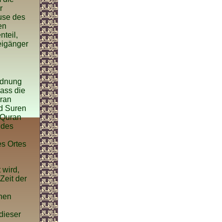
r
ause des
en
nteil,
eigänger
rdnung
ass die
uran
nd Suren
 Quran
 des
es Ortes
 wird,
Zeit der
chen
dieser