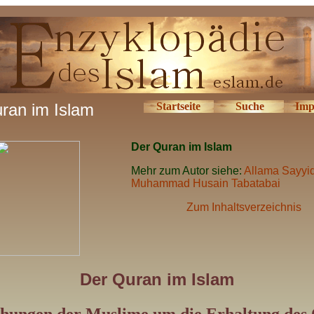
ran im Islam
Startseite
Suche
Imp
Der Quran im Islam
Mehr zum Autor siehe:
Allama Sayyi
Muhammad Husain Tabatabai
Zum Inhaltsverzeichnis
Der Quran im Islam