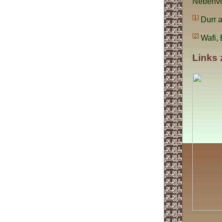
Nebenvor
[1]
Durr a
[2]
Wafi, 
Links