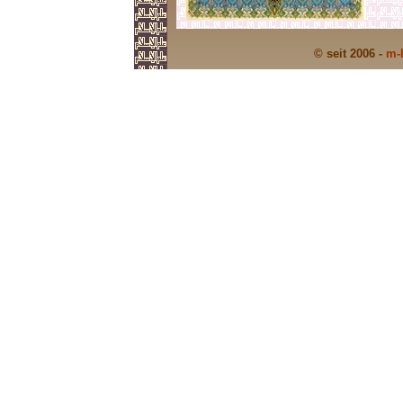
© seit 2006 -
m-