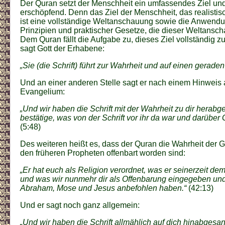
Der Quran setzt der Menschheit ein umfassendes Ziel und
erschöpfend. Denn das Ziel der Menschheit, das realistisc
ist eine vollständige Weltanschauung sowie die Anwendu
Prinzipien und praktischer Gesetze, die dieser Weltansc
Dem Quran fällt die Aufgabe zu, dieses Ziel vollständig 
sagt Gott der Erhabene:
„Sie (die Schrift) führt zur Wahrheit und auf einen gerade
Und an einer anderen Stelle sagt er nach einem Hinweis 
Evangelium:
„Und wir haben die Schrift mit der Wahrheit zu dir herabg
bestätige, was von der Schrift vor ihr da war und darüber
(5:48)
Des weiteren heißt es, dass der Quran die Wahrheit der G
den früheren Propheten offenbart worden sind:
„Er hat euch als Religion verordnet, was er seinerzeit d
und was wir nunmehr dir als Offenbarung eingegeben und
Abraham, Mose und Jesus anbefohlen haben.“
(42:13)
Und er sagt noch ganz allgemein:
„Und wir haben die Schrift allmählich auf dich hinabgesan