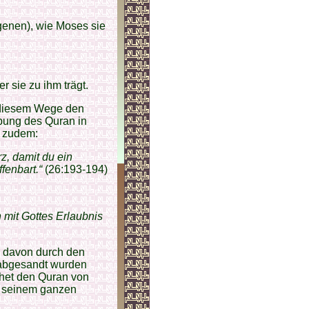
genen), wie Moses sie
r sie zu ihm trägt.
f diesem Wege den
ebung des Quran in
s zudem:
rz, damit du ein
fenbart.“
(26:193-194)
 mit Gottes Erlaubnis
e davon durch den
rabgesandt wurden
phet den Quran von
t seinem ganzen