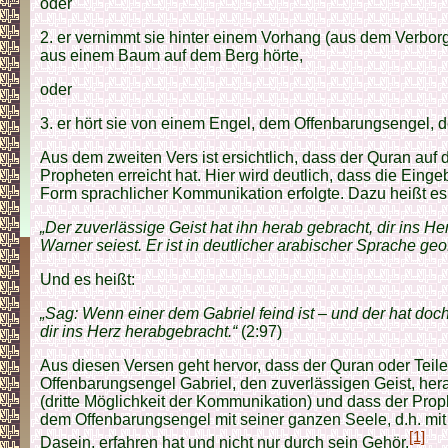
oder
2. er vernimmt sie hinter einem Vorhang (aus dem Verbor
aus einem Baum auf dem Berg hörte,
oder
3. er hört sie von einem Engel, dem Offenbarungsengel, de
Aus dem zweiten Vers ist ersichtlich, dass der Quran au
Propheten erreicht hat. Hier wird deutlich, dass die Eing
Form sprachlicher Kommunikation erfolgte. Dazu heißt e
„Der zuverlässige Geist hat ihn herab gebracht, dir ins He
Warner seiest. Er ist in deutlicher arabischer Sprache geof
Und es heißt:
„Sag: Wenn einer dem Gabriel feind ist – und der hat doch
dir ins Herz herabgebracht.“
(2:97)
Aus diesen Versen geht hervor, dass der Quran oder Teil
Offenbarungsengel Gabriel, den zuverlässigen Geist, he
(dritte Möglichkeit der Kommunikation) und dass der Pro
dem Offenbarungsengel mit seiner ganzen Seele, d.h. mi
[1]
Dasein, erfahren hat und nicht nur durch sein Gehör.