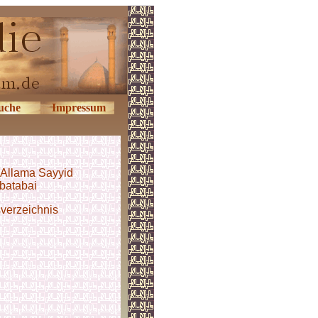
uche
Impressum
Allama Sayyid
batabai
verzeichnis