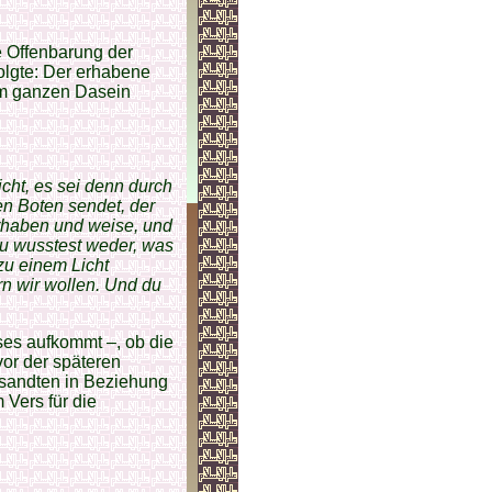
e Offenbarung der
folgte: Der erhabene
em ganzen Dasein
cht, es sei denn durch
en Boten sendet, der
 erhaben und weise, und
u wusstest weder, was
zu einem Licht
rn wir wollen. Und du
rses aufkommt –, ob die
or der späteren
esandten in Beziehung
 Vers für die