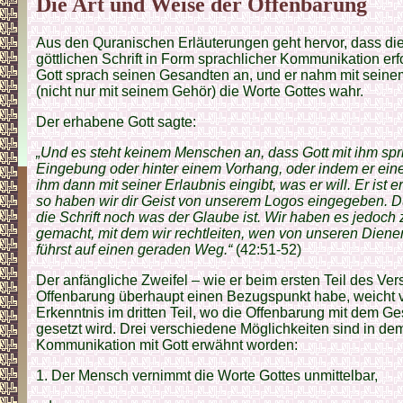
Die Art und Weise der Offenbarung
Aus den Quranischen Erläuterungen geht hervor, dass di
göttlichen Schrift in Form sprachlicher Kommunikation er
Gott sprach seinen Gesandten an, und er nahm mit sein
(nicht nur mit seinem Gehör) die Worte Gottes wahr.
Der erhabene Gott sagte:
„Und es steht keinem Menschen an, dass Gott mit ihm spri
Eingebung oder hinter einem Vorhang, oder indem er ein
ihm dann mit seiner Erlaubnis eingibt, was er will. Er ist
so haben wir dir Geist von unserem Logos eingegeben. D
die Schrift noch was der Glaube ist. Wir haben es jedoch 
gemacht, mit dem wir rechtleiten, wen von unseren Diene
führst auf einen geraden Weg.“
(42:51-52)
Der anfängliche Zweifel – wie er beim ersten Teil des Ve
Offenbarung überhaupt einen Bezugspunkt habe, weicht v
Erkenntnis im dritten Teil, wo die Offenbarung mit dem G
gesetzt wird. Drei verschiedene Möglichkeiten sind in dem
Kommunikation mit Gott erwähnt worden:
1. Der Mensch vernimmt die Worte Gottes unmittelbar,