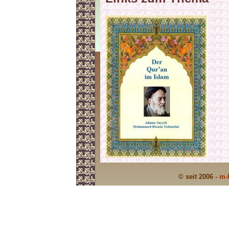
© seit 2006 -
m-