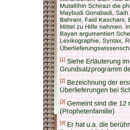
Mutallihin Schirazi die p
Maybudi Gonabadi, Saih 
Bahrani, Faid Kaschani,
Mittel zu Hilfe nahmen.
Bayan argumentiert Schei
Lexikographie, Syntax, R
Überlieferungswissensch
[1]
Siehe Erläuterung im
Grundsatzprogramm de
[2]
Bezeichnung der er
Überlieferungen bei Schi
[3]
Gemeint sind die 12 r
(Prophetenfamilie)
[4]
Er hat u.a. die berü