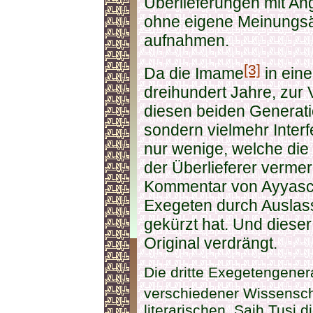
Überlieferungen mit An
ohne eigene Meinungsä
aufnahmen.
[3]
Da die Imame
in einer
dreihundert Jahre, zur 
diesen beiden Generatio
sondern vielmehr Inter
nur wenige, welche di
der Überlieferer vermerk
Kommentar von Ayyasch
Exegeten durch Auslass
gekürzt hat. Und diese
Original verdrängt.
Die dritte Exegetengenera
verschiedener Wissensch
literarischen, Saih Tusi d