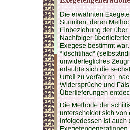
Exegetengeneration
Die erwähnten Exegete
Sunniten, deren Method
Einbeziehung der über 
Nachfolger überlieferte
Exegese bestimmt war.
“Idschtihad“ (selbstän
unwiderlegliches Zeugni
erlaubte sich die sech
Urteil zu verfahren, na
Widersprüche und Fäls
Überlieferungen entdec
Die Methode der schii
unterscheidet sich von
Infolgedessen ist auch 
Exegetengenerationen b