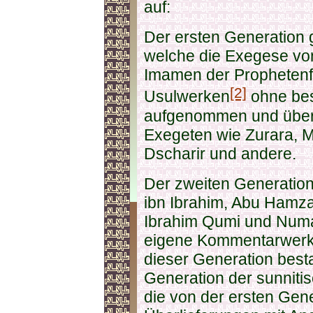
auf:
Der ersten Generation 
welche die Exegese vo
Imamen der Prophetenfam
[2]
Usulwerken
ohne be
aufgenommen und überl
Exegeten wie Zurara, 
Dscharir und andere.
Der zweiten Generatio
ibn Ibrahim, Abu Hamza a
Ibrahim Qumi und Numa
eigene Kommentarwerke
dieser Generation best
Generation der sunniti
die von der ersten Gene