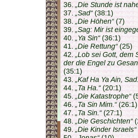
36.
„Die Stunde ist nah
37.
„Sad“
(38:1)
38.
„Die Höhen“
(7)
39.
„Sag: Mir ist einge
40.
„Ya Sin“
(36:1)
41.
„Die Rettung“
(25)
42.
„Lob sei Gott, dem
der die Engel zu Gesan
(35:1)
43.
„Kaf Ha Ya Ain, Sad
44.
„Ta Ha.“
(20:1)
45.
„Die Katastrophe“
(
46.
„Ta Sin Mim.“
(26:1)
47.
„Ta Sin.“
(27:1)
48.
„Die Geschichten“
(
49.
„Die Kinder Israels“
50.
„Jonas“
(10)