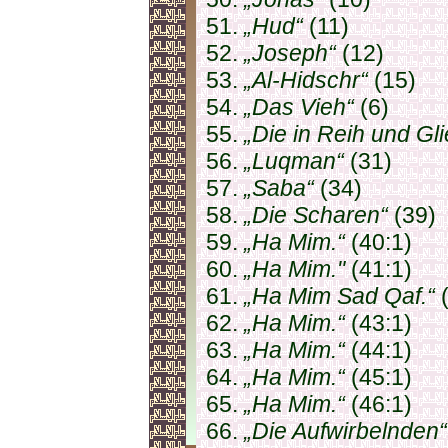
51.
„Hud“
(11)
52.
„Joseph“
(12)
53.
„Al-Hidschr“
(15)
54.
„Das Vieh“
(6)
55.
„Die in Reih und Gl
56.
„Luqman“
(31)
57.
„Saba“
(34)
58.
„Die Scharen“
(39)
59.
„Ha Mim.“
(40:1)
60.
„Ha Mim."
(41:1)
61.
„Ha Mim Sad Qaf.“
(
62.
„Ha Mim.“
(43:1)
63.
„Ha Mim.“
(44:1)
64.
„Ha Mim.“
(45:1)
65.
„Ha Mim.“
(46:1)
66.
„Die Aufwirbelnden“