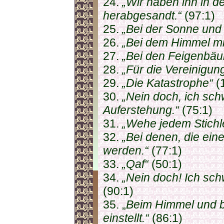
24.
„Wir haben ihn in d
herabgesandt.“
(97:1)
25.
„Bei der Sonne und
26.
„Bei dem Himmel mi
27.
„Bei den Feigenbä
28.
„Für die Vereinigun
29.
„Die Katastrophe“
(
30.
„Nein doch, ich sc
Auferstehung.“
(75:1)
31.
„Wehe jedem Stichle
32.
„Bei denen, die ei
werden.“
(77:1)
33.
„Qaf“
(50:1)
34.
„Nein doch! Ich sch
(90:1)
35. „
Beim Himmel und be
einstellt.“
(86:1)