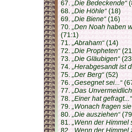
67.
„Die Bedeckende“
(
68.
„Die Höhle“
(18)
69.
„Die Biene“
(16)
70.
„Den Noah haben wi
(71:1)
71.
„Abraham“
(14)
72.
„Die Propheten“
(21
73.
„Die Gläubigen“
(23
74.
„Herabgesandt ist di
75.
„Der Berg“
(52)
76.
„Gesegnet sei...“
(6
77.
„Das Unvermeidlich
78.
„Einer hat gefragt...“
79.
„Wonach fragen sie
80.
„Die ausziehen“
(79
81.
„Wenn der Himmel si
82.
„Wenn der Himmel z