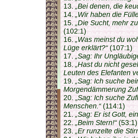
13.
„Bei denen, die keu
14.
„Wir haben die Füll
15.
„Die Sucht, mehr zu
(102:1)
16.
„Was meinst du wohl
Lüge erklärt?“
(107:1)
17.
„Sag: Ihr Ungläubig
18.
„Hast du nicht gese
Leuten des Elefanten v
19.
„Sag: Ich suche bei
Morgendämmerung Zufl
20. „
Sag: Ich suche Zuf
Menschen.“
(114:1)
21.
„Sag: Er ist Gott, ei
22.
„Beim Stern!“
(53:1)
23.
„Er runzelte die Stir