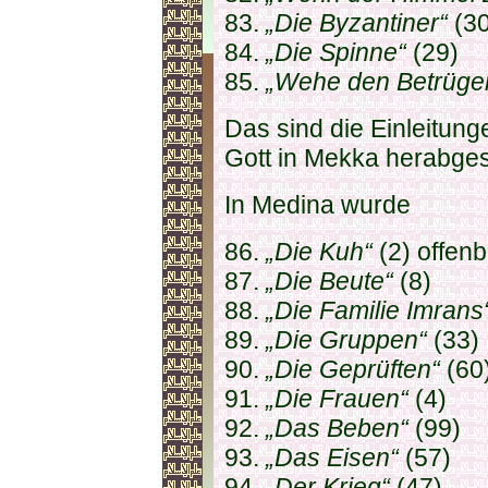
83.
„Die Byzantiner“
(30
84.
„Die Spinne“
(29)
85.
„Wehe den Betrüger
Das sind die Einleitung
Gott in Mekka herabges
In Medina wurde
86.
„Die Kuh“
(2) offen
87.
„Die Beute“
(8)
88.
„Die Familie Imrans
89.
„Die Gruppen“
(33)
90.
„Die Geprüften“
(60
91.
„Die Frauen“
(4)
92.
„Das Beben“
(99)
93.
„Das Eisen“
(57)
94.
„Der Krieg“
(47)