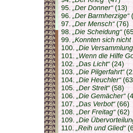
95.
„Der Donner“
(13)
96.
„Der Barmherzige“
(
97.
„Der Mensch“
(76)
98.
„Die Scheidung“
(65
99.
„Konnten sich nicht 
100.
„Die Versammlung
101.
„Wenn die Hilfe Go
102.
„Das Licht“
(24)
103.
„Die Pilgerfahrt“
(2
104.
„Die Heuchler“
(63
105.
„Der Streit“
(58)
106.
„Die Gemächer“
(4
107.
„Das Verbot“
(66)
108.
„Der Freitag“
(62)
109.
„Die Übervorteilun
110.
„Reih und Glied“
(6