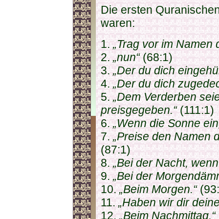
Die ersten Quranischen
waren:
1.
„Trag vor im Namen 
2.
„nun“
(68:1)
3.
„Der du dich eingehül
4.
„Der du dich zugedec
5.
„Dem Verderben sei
preisgegeben.“
(111:1)
6.
„Wenn die Sonne eing
7.
„Preise den Namen de
(87:1)
8.
„Bei der Nacht, wenn 
9.
„Bei der Morgendäm
10.
„Beim Morgen.“
(93:
11.
„Haben wir dir deine
12.
„Beim Nachmittag.“