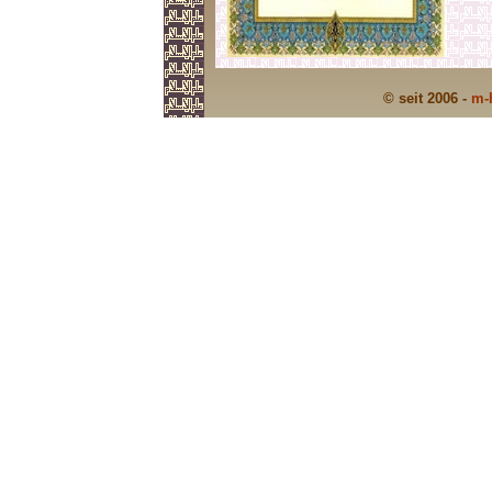
© seit 2006 -
m-