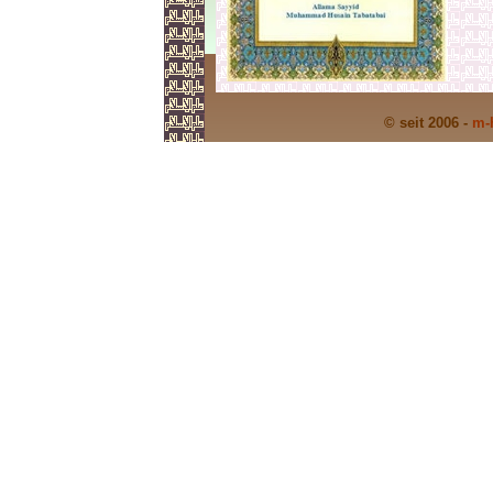
© seit 2006 -
m-