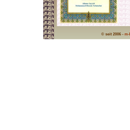
© seit 2006 -
m-