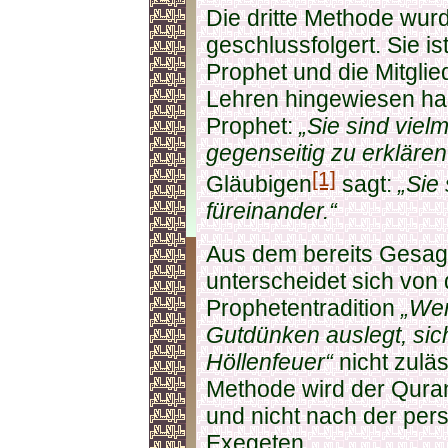
Die dritte Methode wurd
geschlussfolgert. Sie is
Prophet und die Mitglied
Lehren hingewiesen hab
Prophet:
„Sie sind viel
gegenseitig zu erklären
[1]
Gläubigen
sagt:
„Sie
füreinander.“
Aus dem bereits Gesagt
unterscheidet sich von 
Prophetentradition
„We
Gutdünken auslegt, sich
Höllenfeuer“
nicht zuläs
Methode wird der Quran
und nicht nach der per
Exegeten.