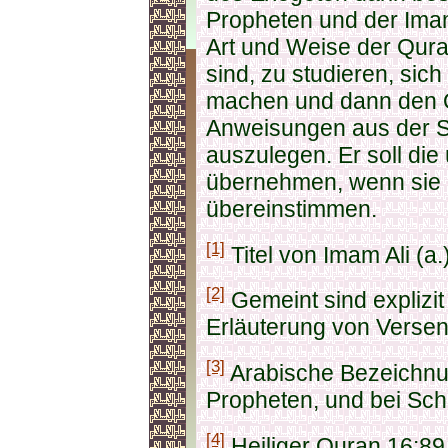
Propheten und der Imam
Art und Weise der Qura
sind, zu studieren, sic
machen und dann den
Anweisungen aus der Sc
auszulegen. Er soll die
übernehmen, wenn sie 
übereinstimmen.
[1]
Titel von Imam Ali (a.
[2]
Gemeint sind explizit
Erläuterung von Versen
[3]
Arabische Bezeichnun
Propheten, und bei Schi
[4]
Heiliger Quran 16:89