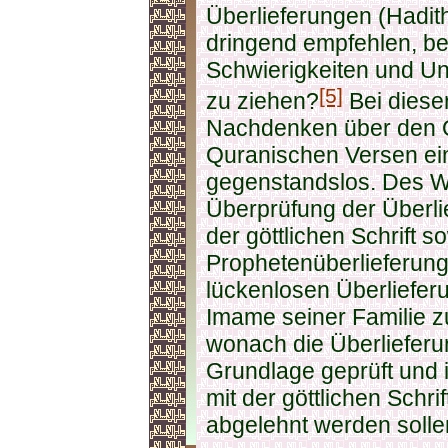
Überlieferungen (Hadi
dringend empfehlen, b
Schwierigkeiten und Un
[5]
zu ziehen?
Bei diese
Nachdenken über den 
Quranischen Versen eine
gegenstandslos. Des Wei
Überprüfung der Überli
der göttlichen Schrift s
Prophetenüberlieferung 
lückenlosen Überliefer
Imame seiner Familie z
wonach die Überlieferu
Grundlage geprüft und 
mit der göttlichen Schr
abgelehnt werden solle