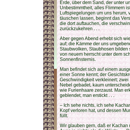
Erde, über dem Sand, der unter u
Unbestimmtheit, alles Flimmern i
Luftspiegelungen um uns herum, vo
täuschen lassen, beginnt das Verst
die dort auftauchen, die verschwi
zurückzukehren . . .
Aber gegen Abend erhebt sich wie 
auf; die Kämme der uns umgeben
Staubwolken, Staubhosen bilden si
von neuem herrscht unter dem sc
Sonnenfinsternis.
Man befindet sich auf einem ausg
einer Sonne kennt; der Gesichtskr
Geschwindigkeit verkleinert; zwei 
Nebel gebadet, kaum unterscheide
wie Furienhaare zerzaust. Man erk
geblendet, man erstickt . . .
– Ich sehe nichts, ich sehe Kachan
Kopf verloren hat, und dessen Mu
füllt.
Wir glauben gern, daß er Kachan n