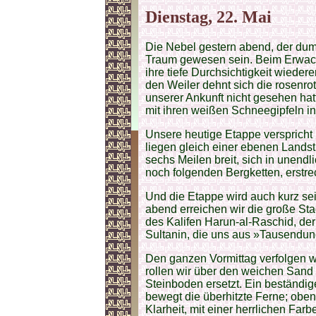
Dienstag, 22. Mai
Die Nebel gestern abend, der du
Traum gewesen sein. Beim Erwachen
ihre tiefe Durchsichtigkeit wieder
den Weiler dehnt sich die rosenro
unserer Ankunft nicht gesehen hat
mit ihren weißen Schneegipfeln i
Unsere heutige Etappe verspricht
liegen gleich einer ebenen Landstr
sechs Meilen breit, sich in unend
noch folgenden Bergketten, erstrec
Und die Etappe wird auch kurz se
abend erreichen wir die große St
des Kalifen Harun-al-Raschid, der
Sultanin, die uns aus »Tausendun
Den ganzen Vormittag verfolgen wi
rollen wir über den weichen Sand
Steinboden ersetzt. Ein beständige
bewegt die überhitzte Ferne; oben
Klarheit, mit einer herrlichen Fa