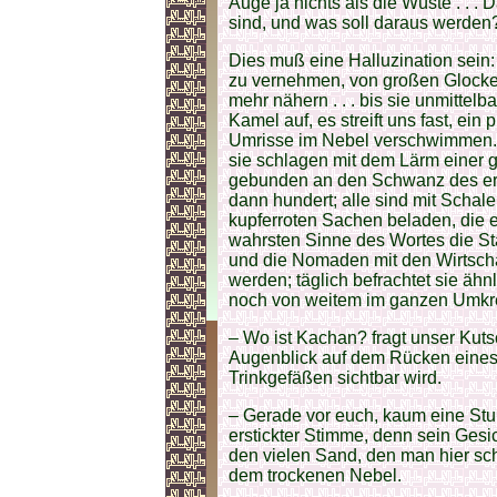
Auge ja nichts als die Wüste . . .
sind, und was soll daraus werden
Dies muß eine Halluzination sein
zu vernehmen, von großen Glocken
mehr nähern . . . bis sie unmittelba
Kamel auf, es streift uns fast, ei
Umrisse im Nebel verschwimmen. 
sie schlagen mit dem Lärm einer g
gebunden an den Schwanz des erst
dann hundert; alle sind mit Schale
kupferroten Sachen beladen, die 
wahrsten Sinne des Wortes die Stad
und die Nomaden mit den Wirtscha
werden; täglich befrachtet sie ä
noch von weitem im ganzen Umkre
– Wo ist Kachan? fragt unser Kut
Augenblick auf dem Rücken eine
Trinkgefäßen sichtbar wird.
– Gerade vor euch, kaum eine Stu
erstickter Stimme, denn sein Gesi
den vielen Sand, den man hier sch
dem trockenen Nebel.