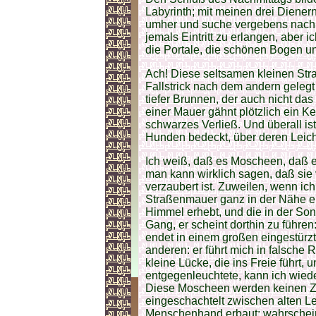
Labyrinth; mit meinen drei Diener
umher und suche vergebens nach 
jemals Eintritt zu erlangen, aber
die Portale, die schönen Bogen u
Ach! Diese seltsamen kleinen Str
Fallstrick nach dem andern gelegt 
tiefer Brunnen, der auch nicht das
einer Mauer gähnt plötzlich ein Ke
schwarzes Verließ. Und überall is
Hunden bedeckt, über deren Leiche
Ich weiß, daß es Moscheen, daß e
man kann wirklich sagen, daß sie
verzaubert ist. Zuweilen, wenn ich
Straßenmauer ganz in der Nähe ei
Himmel erhebt, und die in der Son
Gang, er scheint dorthin zu führe
endet in einem großen eingestürzt
anderen: er führt mich in falsche R
kleine Lücke, die ins Freie führt,
entgegenleuchtete, kann ich wiederf
Diese Moscheen werden keinen Z
eingeschachtelt zwischen alten 
Menschenhand erbaut; wahrscheinl