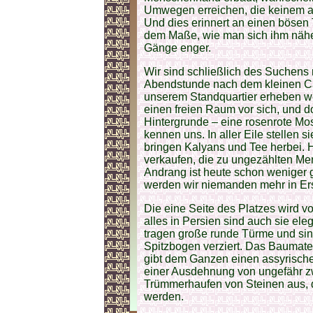
Umwegen erreichen, die keinem a
Und dies erinnert an einen bösen T
dem Maße, wie man sich ihm näher
Gänge enger.
Wir sind schließlich des Suchens
Abendstunde nach dem kleinen Caf
unserem Standquartier erheben we
einen freien Raum vor sich, und do
Hintergrunde – eine rosenrote Mos
kennen uns. In aller Eile stellen s
bringen Kalyans und Tee herbei. H
verkaufen, die zu ungezählten M
Andrang ist heute schon weniger 
werden wir niemanden mehr in Er
Die eine Seite des Platzes wird v
alles in Persien sind auch sie el
tragen große runde Türme und sin
Spitzbogen verziert. Das Baumater
gibt dem Ganzen einen assyrischen
einer Ausdehnung von ungefähr z
Trümmerhaufen von Steinen aus, d
werden.