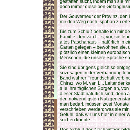
gestalten sucht, indem man sie mit
doch immer dieselben Gefängnis
Der Gouverneur der Provinz, den i
mir den Weg nach Ispahan zu erlei
Bis zum Schluß behalte ich mir d
Familie, den van L...s, vor, sie l
altes Paschahaus – natürlich in 
Garten gelegen – bewohnen sie, u
plötzlich einen kleinen europäisc
Menschen, die unsere Sprache sp
Sie sind übrigens gleich so entg
sozusagen in der Verbannung leb
Band wahrer Freundschaft verbinde
Chiraz, wo M. van L... Leiter der k
alle ihre täglichen Sorgen an, von
dieser Stadt natürlich sind; denn a
den notwendigsten Nutzgegenstän
man bedarf, müssen zwei Monate 
verschrieben werden; was sie mir 
Gefühl, daß wir uns hier in einer
suchen könnte.
Den Schluß des Nachmittags bilde