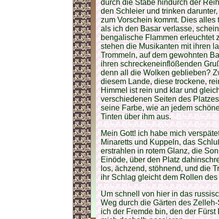
durch die Stäbe hindurch der Rei
den Schleier und trinken darunter,
zum Vorschein kommt. Dies alles t
als ich den Basar verlasse, scheint
bengalische Flammen erleuchtet z
stehen die Musikanten mit ihren 
Trommeln, auf dem gewohnten Balk
ihren schreckeneinflößenden Gruß
denn all die Wolken geblieben? Zw
diesem Lande, diese trockene, rei
Himmel ist rein und klar und glei
verschiedenen Seiten des Platzes
seine Farbe, wie an jedem schöne
Tinten über ihm aus.
Mein Gott! ich habe mich verspätet
Minaretts und Kuppeln, das Schlu
erstrahlen in rotem Glanz, die Sonn
Einöde, über den Platz dahinschre
los, ächzend, stöhnend, und die 
ihr Schlag gleicht dem Rollen des
Um schnell von hier in das russi
Weg durch die Gärten des Zelleh-S
ich der Fremde bin, den der Fürst