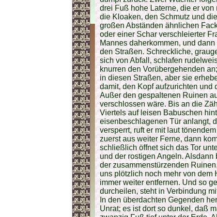
drei Fuß hohe Laterne, die er von 
die Kloaken, den Schmutz und die 
großen Abständen ähnlichen Facke
oder einer Schar verschleierter F
Mannes daherkommen, und dann ze
den Straßen. Schreckliche, graug
sich von Abfall, schlafen rudelw
knurren den Vorübergehenden an; 
in diesen Straßen, aber sie erheb
damit, den Kopf aufzurichten und d
Außer den gespaltenen Ruinen auc
verschlossen wäre. Bis an die Zä
Viertels auf leisen Babuschen hin
eisenbeschlagenen Tür anlangt, 
versperrt, ruft er mit laut tönend
zuerst aus weiter Ferne, dann ko
schließlich öffnet sich das Tor unt
und der rostigen Angeln. Alsdann 
der zusammenstürzenden Ruinen, w
uns plötzlich noch mehr von dem 
immer weiter entfernen. Und so geh
durcheilen, steht in Verbindung 
In den überdachten Gegenden her
Unrat; es ist dort so dunkel, daß