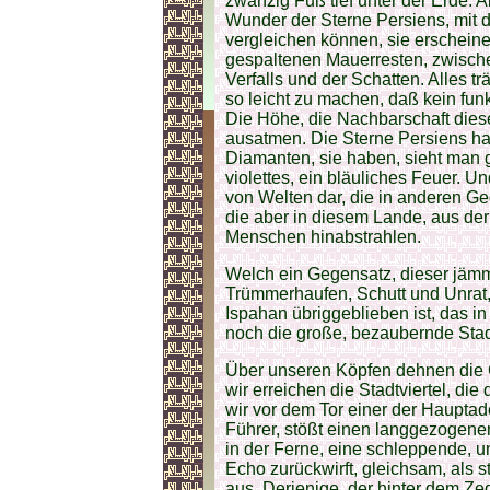
zwanzig Fuß tief unter der Erde. 
Wunder der Sterne Persiens, mit 
vergleichen können, sie erschein
gespaltenen Mauerresten, zwisc
Verfalls und der Schatten. Alles t
so leicht zu machen, daß kein fu
Die Höhe, die Nachbarschaft die
ausatmen. Die Sterne Persiens ha
Diamanten, sie haben, sieht man g
violettes, ein bläuliches Feuer. U
von Welten dar, die in anderen Ge
die aber in diesem Lande, aus der
Menschen hinabstrahlen.
Welch ein Gegensatz, dieser jämme
Trümmerhaufen, Schutt und Unrat, 
Ispahan übriggeblieben ist, das i
noch die große, bezaubernde Stadt s
Über unseren Köpfen dehnen die 
wir erreichen die Stadtviertel, di
wir vor dem Tor einer der Hauptad
Führer, stößt einen langgezogene
in der Ferne, eine schleppende, 
Echo zurückwirft, gleichsam, als s
aus. Derjenige, der hinter dem Zed