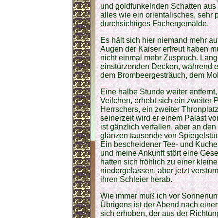
und goldfunkelnden Schatten aus g
alles wie ein orientalisches, sehr
durchsichtiges Fächergemälde.
Es hält sich hier niemand mehr auf
Augen der Kaiser erfreut haben m
nicht einmal mehr Zuspruch. Lange
einstürzenden Decken, während ei
dem Brombeergesträuch, dem Moh
Eine halbe Stunde weiter entfern
Veilchen, erhebt sich ein zweiter 
Herrschers, ein zweiter Thronplat
seinerzeit wird er einem Palast v
ist gänzlich verfallen, aber an d
glänzen tausende von Spiegelstückc
Ein bescheidener Tee- und Kuchen
und meine Ankunft stört eine Gese
hatten sich fröhlich zu einer klei
niedergelassen, aber jetzt verst
ihren Schleier herab.
Wie immer muß ich vor Sonnenunte
Übrigens ist der Abend nach einem
sich erhoben, der aus der Richtung