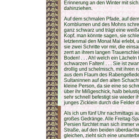
Erinnerung an den Winter mit sic
dahinziehen.
Auf dem schmalen Pfade, auf dem i
Kornblumen und des Mohns schreite
ganz schwarz und trägt eine weiß
Kopf, man könnte sagen, sie schle
letztenmal den Monat Mai erlebt, un
sie zwei Schritte vor mir, die ein
zerrt an ihrem langen Trauerschleie
Boden! . . . Ah! welch ein Lächeln
schwarzen Falten! . . . Sie ist zwan
drollig und schelmisch, mit ihren
aus dem Flaum des Rabengefieder
Sultaninnen auf den alten Schacht
kleine Person, da sie eine so schm
über ihr Mißgeschick, halb belusti
sehr schnell befestigt sie wieder i
junges Zicklein durch die Felder d
Als ich um fünf Uhr nachmittags au
großes Gedränge. Alle Freitag-Sp
Persien fürchtet man sich immer v
Straße, auf den beiden überdacht
gleichen, zieht sich eine ununte