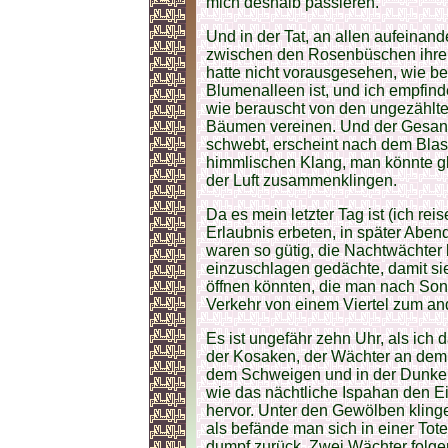
mich deshalb passieren.
Und in der Tat, an allen aufeinan
zwischen den Rosenbüschen ihre K
hatte nicht vorausgesehen, wie be
Blumenalleen ist, und ich empfinde
wie berauscht von den ungezählte
Bäumen vereinen. Und der Gesang 
schwebt, erscheint nach dem Bla
himmlischen Klang, man könnte gl
der Luft zusammenklingen.
Da es mein letzter Tag ist (ich r
Erlaubnis erbeten, in später Aben
waren so gütig, die Nachtwächter
einzuschlagen gedächte, damit sie
öffnen könnten, die man nach Son
Verkehr von einem Viertel zum an
Es ist ungefähr zehn Uhr, als ich
der Kosaken, der Wächter an dem 
dem Schweigen und in der Dunkelh
wie das nächtliche Ispahan den E
hervor. Unter den Gewölben klinge
als befände man sich in einer Toten
dumpf zurück. Zwei Wächter folgen m