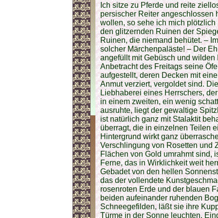
Ich sitze zu Pferde und reite ziell
persischer Reiter angeschlossen 
wollen, so sehe ich mich plötzli
den glitzernden Ruinen der Spieg
Ruinen, die niemand behütet. – I
solcher Märchenpaläste! – Der Ehr
angefüllt mit Gebüsch und wilden 
Anbetracht des Freitags seine Öf
aufgestellt, deren Decken mit eine
Anmut verziert, vergoldet sind. Die
Liebhaberei eines Herrschers, der 
in einem zweiten, ein wenig schatt
ausruhte, liegt der gewaltige Spit
ist natürlich ganz mit Stalaktit 
überragt, die in einzelnen Teilen 
Hintergrund wirkt ganz überrasche
Verschlingung von Rosetten und Z
Flächen von Gold umrahmt sind, ist
Ferne, das in Wirklichkeit weit her
Gebadet von den hellen Sonnenstr
das der vollendete Kunstgeschmack 
rosenroten Erde und der blauen F
beiden aufeinander ruhenden Bo
Schneegefilden, läßt sie ihre Kuppe
Türme in der Sonne leuchten. Ein