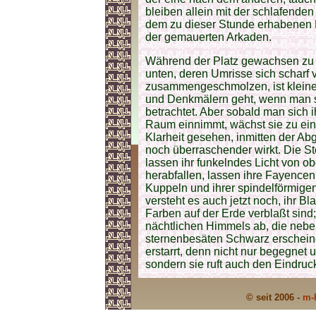
bleiben allein mit der schlafende
dem zu dieser Stunde erhabenen 
der gemauerten Arkaden.
Während der Platz gewachsen zu se
unten, deren Umrisse sich scharf
zusammengeschmolzen, ist kleine
und Denkmälern geht, wenn man si
betrachtet. Aber sobald man sich i
Raum einnimmt, wächst sie zu ein
Klarheit gesehen, inmitten der A
noch überraschender wirkt. Die St
lassen ihr funkelndes Licht von o
herabfallen, lassen ihre Fayencen,
Kuppeln und ihrer spindelförmigen
versteht es auch jetzt noch, ihr B
Farben auf der Erde verblaßt sind;
nächtlichen Himmels ab, die neben
sternenbesäten Schwarz erscheine
erstarrt, denn nicht nur begegnet 
sondern sie ruft auch den Eindruck 
© seit 2006 -
m-