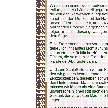
Wir steigen immer weiter aufwärts
entlang, die ein Längsbett gegra
die von den Karawanen ausgetrete
zunehmenden Dunkelheit der Nac
unserer Tiere plätschern; und daz
anrufenden Frösche. Vergebens s
folgen, inmitten dieser gewaltigen
dem Auge.
Eine Sternennacht, aber vor allem
getreulich ihr sanftes Licht auf un
schon eine beträchtliche Höhe er
Pfaden, die so glatt wie Glas sin
Rande der Abgründe dahin.
Und zum Schluß stehen wir am Fu
den wir gestern kennenlernten, di
Zickzacktreppen, dieselben schw
den Hinterbeinen, klammern sich 
müssen wir länger als eine Stund
unwahrscheinlichen Ritt nach dem
Gestank der verwesten Maultiere h
liegen.