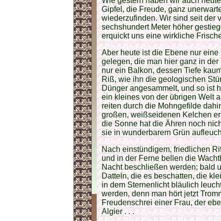
Wie gestern haben wir auch heute 
Gipfel, die Freude, ganz unerwar
wiederzufinden. Wir sind seit de
sechshundert Meter höher gestieg
erquickt uns eine wirkliche Frisc
Aber heute ist die Ebene nur eine
gelegen, die man hier ganz in der 
nur ein Balkon, dessen Tiefe kaum
Riß, wie ihn die geologischen Stür
Dünger angesammelt, und so ist h
ein kleines von der übrigen Welt
reiten durch die Mohngefilde dahi
großen, weißseidenen Kelchen ersc
die Sonne hat die Ähren noch nich
sie in wunderbarem Grün aufleuch
Nach einstündigem, friedlichen R
und in der Ferne bellen die Wachth
Nacht beschließen werden; bald 
Datteln, die es beschatten, die kl
in dem Sternenlicht bläulich leuch
werden, denn man hört jetzt Tromm
Freudenschrei einer Frau, der ebe
Algier . . .