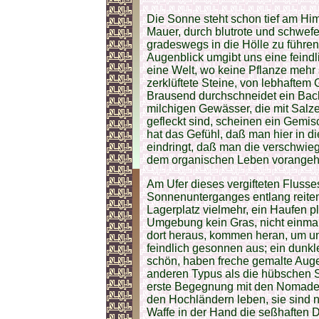
Die Sonne steht schon tief am Him
Mauer, durch blutrote und schwefe
gradeswegs in die Hölle zu führen
Augenblick umgibt uns eine feind
eine Welt, wo keine Pflanze mehr 
zerklüftete Steine, von lebhaftem 
Brausend durchschneidet ein Bach
milchigen Gewässer, die mit Salz
gefleckt sind, scheinen ein Gem
hat das Gefühl, daß man hier in d
eindringt, daß man die verschwi
dem organischen Leben vorangehe
Am Ufer dieses vergifteten Flusse
Sonnenunterganges entlang reiten,
Lagerplatz vielmehr, ein Haufen p
Umgebung kein Gras, nicht einma
dort heraus, kommen heran, um un
feindlich gesonnen aus; ein dunkler
schön, haben freche gemalte Auge
anderen Typus als die hübschen Sch
erste Begegnung mit den Nomaden
den Hochländern leben, sie sind ni
Waffe in der Hand die seßhaften Dö