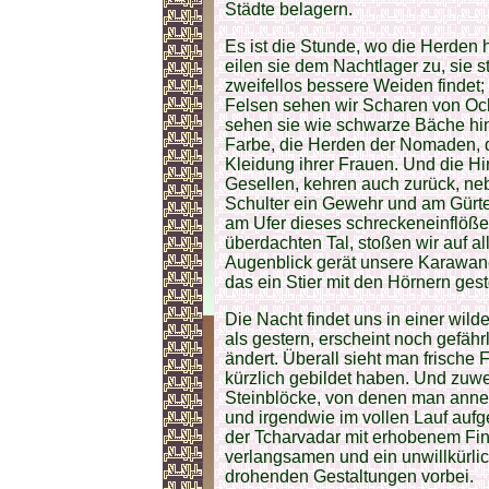
Städte belagern.
Es ist die Stunde, wo die Herden 
eilen sie dem Nachtlager zu, sie
zweifellos bessere Weiden findet
Felsen sehen wir Scharen von Och
sehen sie wie schwarze Bäche hin
Farbe, die Herden der Nomaden, di
Kleidung ihrer Frauen. Und die Hi
Gesellen, kehren auch zurück, neb
Schulter ein Gewehr und am Gürte
am Ufer dieses schreckeneinflöße
überdachten Tal, stoßen wir auf a
Augenblick gerät unsere Karawane
das ein Stier mit den Hörnern gest
Die Nacht findet uns in einer wild
als gestern, erscheint noch gefäh
ändert. Überall sieht man frische F
kürzlich gebildet haben. Und zu
Steinblöcke, von denen man anne
und irgendwie im vollen Lauf aufg
der Tcharvadar mit erhobenem Fing
verlangsamen und ein unwillkürli
drohenden Gestaltungen vorbei.