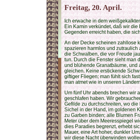
Freitag, 20. April.
Ich erwache in dem weißgekalkte
Ein Kamin verkündet, daß wir die
Gegenden erreicht haben, die sic
An der Decke scheinen zahllose k
spazieren harmlos und zutraulic
die Schwalben, die vor Freude jau
tun. Durch die Fenster sieht man 
und blühende Granatbäume, und au
gleichen. Keine erstickende Sch
giftiger Fliegen; man fühlt sich f
man atmet wie in unseren Länder
Um fünf Uhr abends brechen wir a
geschlafen haben. Wir gebrauchen
Gefilde zu durchschreiten, wo die
Sichel in der Hand, im goldenen 
zu Garben binden; alle Blumen Fra
Meter über dem Meeresspiegel wie
dies Paradies begrenzt, erhebt si
Mauer, eine Art hoher, dunkler Um
wir diese Nacht überwinden wolle