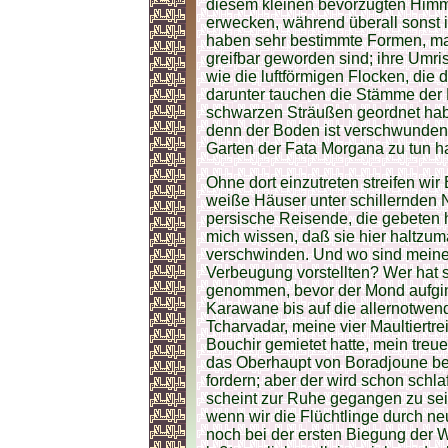
diesem kleinen bevorzugten Him
erwecken, während überall sonst 
haben sehr bestimmte Formen, man
greifbar geworden sind; ihre Umri
wie die luftförmigen Flocken, di
darunter tauchen die Stämme der D
schwarzen Sträußen geordnet habe
denn der Boden ist verschwunden,
Garten der Fata Morgana zu tun h
Ohne dort einzutreten streifen wi
weiße Häuser unter schillernden 
persische Reisende, die gebeten h
mich wissen, daß sie hier haltz
verschwinden. Und wo sind meine d
Verbeugung vorstellten? Wer hat
genommen, bevor der Mond aufgin
Karawane bis auf die allernotwe
Tcharvadar, meine vier Maultiertre
Bouchir gemietet hatte, mein treue
das Oberhaupt von Boradjoune bei 
fordern; aber der wird schon schla
scheint zur Ruhe gegangen zu sein
wenn wir die Flüchtlinge durch ne
noch bei der ersten Biegung der W