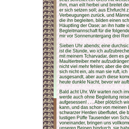
ihm, man eilt herbei und breitet 
er sich setzen soll; aus Ehrfurcht 
Verbeugungen zurück, und Männer
die ihn begleiten, bilden einen sc
Häuptling der Oase; an ihn hatte ic
Begleitmannschaft für die folgende
mir vor Sonnenuntergang drei Reit
Sieben Uhr abends; eine durchsi
ist die Stunde, wo ich aufzubrech
mit meinem Tcharvadar, dem es gel
Maultiertreiber mehr aufzudrängen
nicht viel mehr fehlen; aber die dr
sich nicht ein, als man sie ruft, 
ausgesandt, aber auch diese komm
heute dunkle Nacht, bevor wir au
Bald acht Uhr. Wir warten noch imm
werde auch ohne Begleitung reise
aufgesessen! . . . Aber plötzlich 
kann, und das schon von meinen L
schwarzer Herden überflutet, die
lustigen Püffe Tausender von Sch
voneinander, bringen uns vollkom
unseren Beinen hindurch, sie bah