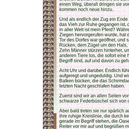
einen Weg, überall dringen sie vo
kommen noch neue hinzu.
Und als endlich der Zug ein Ende 
das Vieh zur Ruhe gegangen ist,
in aller Welt ist mein Pferd? Wäh
Ziegen hervorgerufen wurde, hat de
Tor des Dorfes war geöffnet, und s
Rücken, dem Zügel um den Hals, ist
Zehn Männer stürzen hinterher, um
anderen Tiere los, die sofort eine
Begriff sind, auf und davon zu ge
Acht Uhr und darüber. Endlich führ
aufgeregt und ungeduldig. Und wir
Balken bücken, die das Schirmdach
letzten Nacht geschlafen haben.
Zuerst sind wir an allen Seiten 
schwarze Federbüschel sich von 
Aber bald treten sie nur spärlich
ihre ruhige Kreislinie, die durch k
gerade im Begriff stehen, die Oase
Reiter vor mir auf und begrüßen m