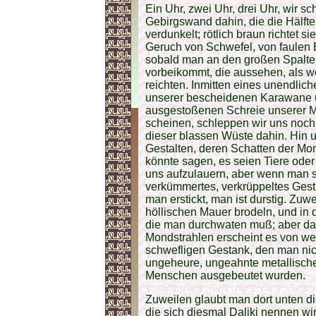
Ein Uhr, zwei Uhr, drei Uhr, wir 
Gebirgswand dahin, die die Hälft
verdunkelt; rötlich braun richtet s
Geruch von Schwefel, von faulen Ei
sobald man an den großen Spalte
vorbeikommt, die aussehen, als w
reichten. Inmitten eines unendli
unserer bescheidenen Karawane 
ausgestoßenen Schreie unserer Mau
scheinen, schleppen wir uns noch
dieser blassen Wüste dahin. Hin 
Gestalten, deren Schatten der Mo
könnte sagen, es seien Tiere oder
uns aufzulauern, aber wenn man si
verkümmertes, verkrüppeltes Gestr
man erstickt, man ist durstig. Zu
höllischen Mauer brodeln, und in 
die man durchwaten muß; aber das 
Mondstrahlen erscheint es von wei
schwefligen Gestank, den man ni
ungeheure, ungeahnte metallische 
Menschen ausgebeutet wurden.
Zuweilen glaubt man dort unten d
die sich diesmal Daliki nennen wi