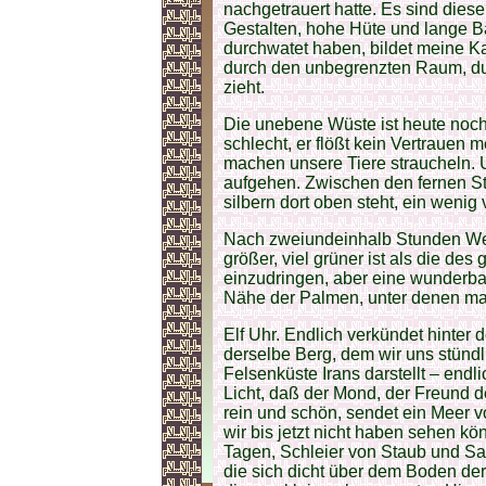
nachgetrauert hatte. Es sind dies
Gestalten, hohe Hüte und lange Bä
durchwatet haben, bildet meine K
durch den unbegrenzten Raum, du
zieht.
Die unebene Wüste ist heute noch 
schlecht, er flößt kein Vertrauen 
machen unsere Tiere straucheln. 
aufgehen. Zwischen den fernen St
silbern dort oben steht, ein wenig
Nach zweiundeinhalb Stunden Wege
größer, viel grüner ist als die des 
einzudringen, aber eine wunderbar
Nähe der Palmen, unter denen man
Elf Uhr. Endlich verkündet hinter 
derselbe Berg, dem wir uns stünd
Felsenküste Irans darstellt – endl
Licht, daß der Mond, der Freund d
rein und schön, sendet ein Meer v
wir bis jetzt nicht haben sehen kö
Tagen, Schleier von Staub und Sa
die sich dicht über dem Boden der