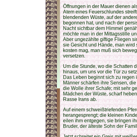
Öffnungen in der Mauer dienen al
Atem eines Feuerschlundes streift
blendenden Wüste, auf der andere
begonnen hat, und nach der persi
Nacht sichtbar dem Himmel genäh
möchte man in der Mittagsstille u
Aber ungezählte giftige Fliegen si
sie Gesicht und Hände, man wird 
kosten mag, man muß sich beweg
versetzen.
Um die Stunde, wo die Schatten 
hinaus, um uns vor die Tür zu set
Das Leben beginnt sich zu regen 
Männer schärfen ihre Sensen, die
die Wolle ihrer Schafe; mit sehr g
Mädchen der Wüste, scharf heben si
Rasse Irans ab.
Auf einem schweißtriefenden Pfe
herangesprengt; die kleinen Kind
eilen ihm entgegen, sie bringen ihm
Bruder, der älteste Sohn der Famil
Jetzt schreitet ein Greis mit weiß