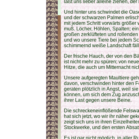
laßt uns lieber alleine ziehen, de
Und hinter uns schwindet die Oa
und der schwarzen Palmen erlisch
mit jedem Schritt vorwärts größer
muß. Löcher, Höhlen, Spalten; ein
großen zerklüfteten und rollenden
und wo unsere Tiere bei jedem Sch
schimmernd weiße Landschaft fäll
Der frische Hauch, der von den 
ist nicht mehr zu spüren; von ne
Hitze, die auch um Mitternacht nic
Unsere aufgeregten Maultiere gehe
davon, verschwinden hinter den Fe
geraten plötzlich in Angst, weil si
können, um sich dem Zug anzuschl
ihrer Last gegen unsere Beine.
Die schreckeneinflößende Felswand
hat sich jetzt, wo wir ihr näher 
zeigt sich uns in ihren Einzelheit
Stockwerke, und den ersten Absat
Es ist gar nicht möglich, in aller