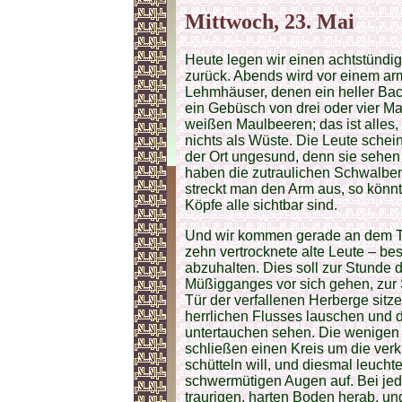
Mittwoch, 23. Mai
Heute legen wir einen achtstündi
zurück. Abends wird vor einem ar
Lehmhäuser, denen ein heller Bach
ein Gebüsch von drei oder vier M
weißen Maulbeeren; das ist alles
nichts als Wüste. Die Leute schei
der Ort ungesund, denn sie sehen
haben die zutraulichen Schwalbe
streckt man den Arm aus, so könn
Köpfe alle sichtbar sind.
Und wir kommen gerade an dem Tag
zehn vertrocknete alte Leute – be
abzuhalten. Dies soll zur Stunde 
Müßigganges vor sich gehen, zur S
Tür der verfallenen Herberge sit
herrlichen Flusses lauschen und 
untertauchen sehen. Die wenigen K
schließen einen Kreis um die ver
schütteln will, und diesmal leucht
schwermütigen Augen auf. Bei jed
traurigen, harten Boden herab, un