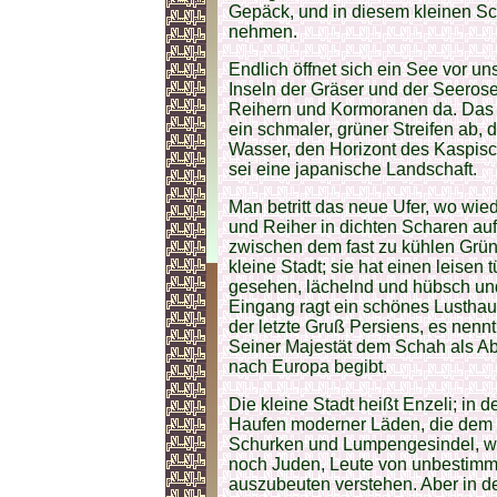
Gepäck, und in diesem kleinen Sc
nehmen.
Endlich öffnet sich ein See vor uns
Inseln der Gräser und der Seeros
Reihern und Kormoranen da. Das a
ein schmaler, grüner Streifen ab, 
Wasser, den Horizont des Kaspis
sei eine japanische Landschaft.
Man betritt das neue Ufer, wo wie
und Reiher in dichten Scharen au
zwischen dem fast zu kühlen Grün
kleine Stadt; sie hat einen leisen 
gesehen, lächelnd und hübsch un
Eingang ragt ein schönes Lusthau
der letzte Gruß Persiens, es nenn
Seiner Majestät dem Schah als Abs
nach Europa begibt.
Die kleine Stadt heißt Enzeli; in 
Haufen moderner Läden, die dem Re
Schurken und Lumpengesindel, we
noch Juden, Leute von unbestimmba
auszubeuten verstehen. Aber in d