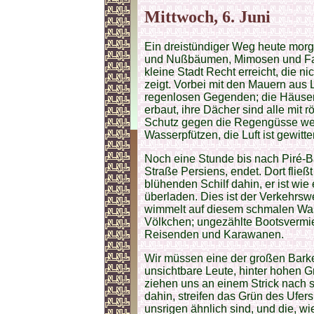
Mittwoch, 6. Juni
Ein dreistündiger Weg heute morg
und Nußbäumen, Mimosen und Farn
kleine Stadt Recht erreicht, die n
zeigt. Vorbei mit den Mauern aus
regenlosen Gegenden; die Häuser
erbaut, ihre Dächer sind alle mit
Schutz gegen die Regengüsse weit
Wasserpfützen, die Luft ist gewitt
Noch eine Stunde bis nach Piré-Ba
Straße Persiens, endet. Dort fli
blühenden Schilf dahin, er ist wie
überladen. Dies ist der Verkehrs
wimmelt auf diesem schmalen Was
Völkchen; ungezählte Bootsvermie
Reisenden und Karawanen.
Wir müssen eine der großen Barke
unsichtbare Leute, hinter hohen 
ziehen uns an einem Strick nach si
dahin, streifen das Grün des Ufers
unsrigen ähnlich sind, und die, w