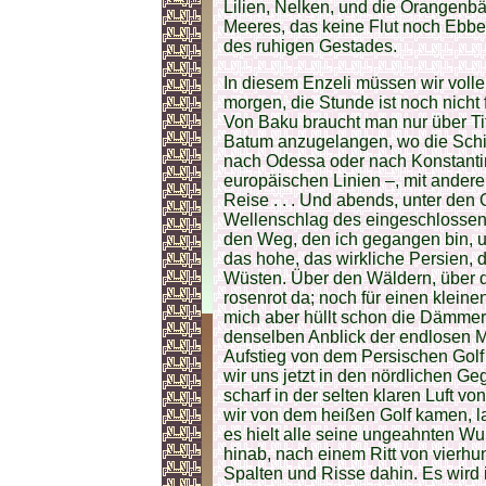
Lilien, Nelken, und die Orangenb
Meeres, das keine Flut noch Ebbe
des ruhigen Gestades.
In diesem Enzeli müssen wir volle
morgen, die Stunde ist noch nicht 
Von Baku braucht man nur über Tif
Batum anzugelangen, wo die Sch
nach Odessa oder nach Konstantin
europäischen Linien –, mit andere
Reise . . . Und abends, unter de
Wellenschlag des eingeschlossene
den Weg, den ich gegangen bin, u
das hohe, das wirkliche Persien, 
Wüsten. Über den Wäldern, über d
rosenrot da; noch für einen kleine
mich aber hüllt schon die Dämmeru
denselben Anblick der endlosen M
Aufstieg von dem Persischen Golf 
wir uns jetzt in den nördlichen G
scharf in der selten klaren Luft 
wir von dem heißen Golf kamen, l
es hielt alle seine ungeahnten Wund
hinab, nach einem Ritt von vierhu
Spalten und Risse dahin. Es wird 