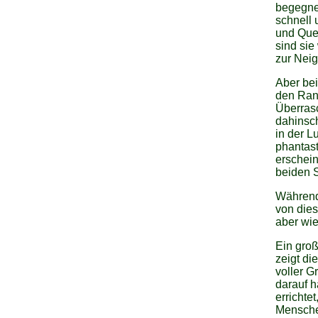
begegne
schnell 
und Quen
sind sie
zur Neig
Aber be
den Rand
Überrasc
dahinsch
in der L
phantast
erschei
beiden S
Während 
von dies
aber wi
Ein groß
zeigt di
voller G
darauf 
erricht
Mensche