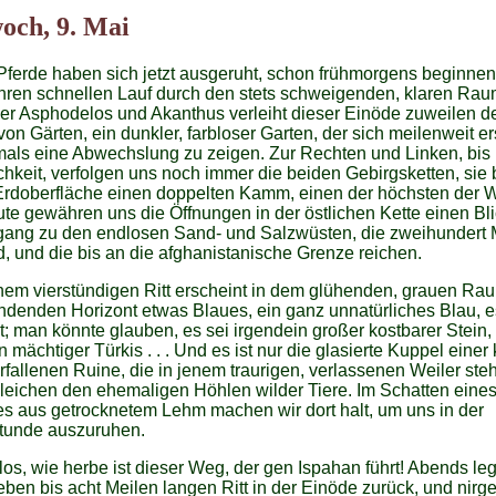
och, 9. Mai
ferde haben sich jetzt ausgeruht, schon frühmorgens beginnen
hren schnellen Lauf durch den stets schweigenden, klaren Rau
er Asphodelos und Akanthus verleiht dieser Einöde zuweilen d
von Gärten, ein dunkler, farbloser Garten, der sich meilenweit ers
als eine Abwechslung zu zeigen. Zur Rechten und Linken, bis 
hkeit, verfolgen uns noch immer die beiden Gebirgsketten, sie 
Erdoberfläche einen doppelten Kamm, einen der höchsten der W
te gewähren uns die Öffnungen in der östlichen Kette einen Bli
gang zu den endlosen Sand- und Salzwüsten, die zweihundert 
d, und die bis an die afghanistanische Grenze reichen.
em vierstündigen Ritt erscheint in dem glühenden, grauen Ra
denden Horizont etwas Blaues, ein ganz unnatürliches Blau, es
t; man könnte glauben, es sei irgendein großer kostbarer Stein,
n mächtiger Türkis . . . Und es ist nur die glasierte Kuppel einer 
erfallenen Ruine, die in jenem traurigen, verlassenen Weiler steh
leichen den ehemaligen Höhlen wilder Tiere. Im Schatten eine
s aus getrocknetem Lehm machen wir dort halt, um uns in der
stunde auszuruhen.
os, wie herbe ist dieser Weg, der gen Ispahan führt! Abends le
eben bis acht Meilen langen Ritt in der Einöde zurück, und nirg