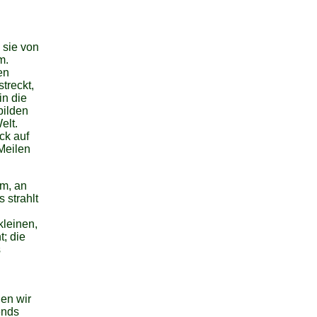
 sie von
m.
en
treckt,
in die
bilden
elt.
ck auf
Meilen
um, an
 strahlt
kleinen,
t; die
s
gen wir
ends