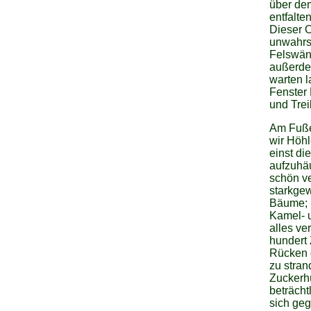
über dem
entfalte
Dieser O
unwahrs
Felswän
außerdem
warten l
Fenster
und Trei
Am Fuße 
wir Höhl
einst di
aufzuhäu
schön ve
starkgew
Bäume; 
Kamel- u
alles ve
hundert 
Rücken 
zu stran
Zuckerhü
beträch
sich geg