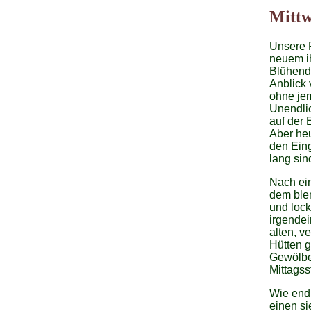
Mittw
Unsere P
neuem i
Blühend
Anblick 
ohne jem
Unendlic
auf der 
Aber heu
den Ein
lang sin
Nach ein
dem blen
und lock
irgendei
alten, v
Hütten g
Gewölbe
Mittags
Wie endl
einen si