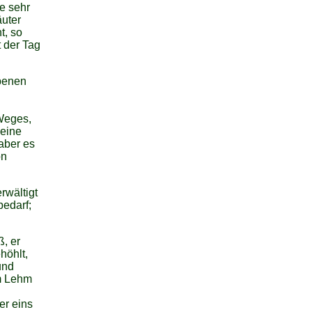
e sehr
äuter
t, so
 der Tag
benen
 Weges,
 eine
 aber es
on
rwältigt
bedarf;
ß, er
höhlt,
und
m Lehm
er eins