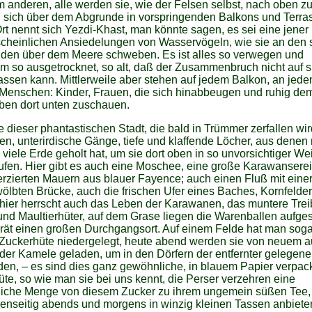
 anderen, alle werden sie, wie der Felsen selbst, nach oben zu 
n sich über dem Abgrunde in vorspringenden Balkons und Terra
rt nennt sich Yezdi-Khast, man könnte sagen, es sei eine jener
cheinlichen Ansiedelungen von Wasservögeln, wie sie an den s
den über dem Meere schweben. Es ist alles so verwegen und
 so ausgetrocknet, so alt, daß der Zusammenbruch nicht auf s
assen kann. Mittlerweile aber stehen auf jedem Balkon, an jed
 Menschen: Kinder, Frauen, die sich hinabbeugen und ruhig de
ben dort unten zuschauen.
dieser phantastischen Stadt, die bald in Trümmer zerfallen wi
en, unterirdische Gänge, tiefe und klaffende Löcher, aus denen
e viele Erde geholt hat, um sie dort oben in so unvorsichtiger We
fen. Hier gibt es auch eine Moschee, eine große Karawanserei
rzierten Mauern aus blauer Fayence; auch einen Fluß mit eine
ölbten Brücke, auch die frischen Ufer eines Baches, Kornfelder
hier herrscht auch das Leben der Karawanen, das muntere Trei
nd Maultierhüter, auf dem Grase liegen die Warenballen aufges
rrät einen großen Durchgangsort. Auf einem Felde hat man soga
Zuckerhüte niedergelegt, heute abend werden sie von neuem au
der Kamele geladen, um in den Dörfern der entfernter gelegen
den, – es sind dies ganz gewöhnliche, in blauem Papier verpac
te, so wie man sie bei uns kennt, die Perser verzehren eine
tliche Menge von diesem Zucker zu ihrem ungemein süßen Tee,
enseitig abends und morgens in winzig kleinen Tassen anbiete