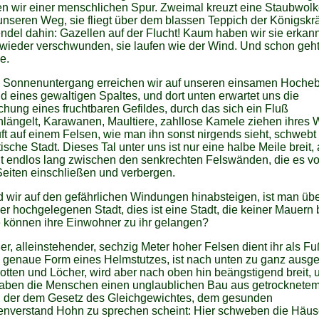
n wir einer menschlichen Spur. Zweimal kreuzt eine Staubwolk
unseren Weg, sie fliegt über dem blassen Teppich der Königskr
del dahin: Gazellen auf der Flucht! Kaum haben wir sie erkann
 wieder verschwunden, sie laufen wie der Wind. Und schon geht
e.
i Sonnenuntergang erreichen wir auf unseren einsamen Hoche
 eines gewaltigen Spaltes, und dort unten erwartet uns die
hung eines fruchtbaren Gefildes, durch das sich ein Fluß
längelt, Karawanen, Maultiere, zahllose Kamele ziehen ihres
uft auf einem Felsen, wie man ihn sonst nirgends sieht, schwebt
ische Stadt. Dieses Tal unter uns ist nur eine halbe Meile breit,
nt endlos lang zwischen den senkrechten Felswänden, die es v
eiten einschließen und verbergen.
wir auf den gefährlichen Windungen hinabsteigen, ist man übe
er hochgelegenen Stadt, dies ist eine Stadt, die keiner Mauern 
e können ihre Einwohner zu ihr gelangen?
er, alleinstehender, sechzig Meter hoher Felsen dient ihr als Fu
e genaue Form eines Helmstutzes, ist nach unten zu ganz ausge
rotten und Löcher, wird aber nach oben hin beängstigend breit, 
haben die Menschen einen unglaublichen Bau aus getrocknete
et, der dem Gesetz des Gleichgewichtes, dem gesunden
nverstand Hohn zu sprechen scheint: Hier schweben die Häus