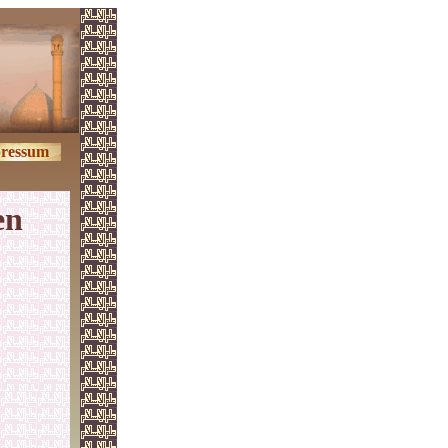
ressum
en