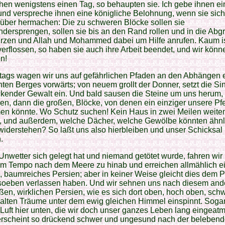
en wenigstens einen Tag, so behaupten sie. Ich gebe ihnen ei
nd verspreche ihnen eine königliche Belohnung, wenn sie sich
rüber hermachen: Die zu schweren Blöcke sollen sie
dersprengen, sollen sie bis an den Rand rollen und in die Abg
ürzen und Allah und Mohammed dabei um Hilfe anrufen. Kaum is
erflossen, so haben sie auch ihre Arbeit beendet, und wir könn
n!
tags wagen wir uns auf gefährlichen Pfaden an den Abhängen 
ten Berges vorwärts; von neuem grollt der Donner, setzt die Sint
kender Gewalt ein. Und bald sausen die Steine um uns herum, 
nen, dann die großen, Blöcke, von denen ein einziger unsere Pf
en könnte. Wo Schutz suchen! Kein Haus in zwei Meilen weit
, und außerdem, welche Dächer, welche Gewölbe könnten ähnl
iderstehen? So laßt uns also hierbleiben und unser Schicksal
.
Unwetter sich gelegt hat und niemand getötet wurde, fahren wir 
em Tempo nach dem Meere zu hinab und erreichen allmählich e
, baumreiches Persien; aber in keiner Weise gleicht dies dem P
 soeben verlassen haben. Und wir sehnen uns nach diesem and
en, wirklichen Persien, wie es sich dort oben, hoch oben, sch
 alten Träume unter dem ewig gleichen Himmel einspinnt. Sogar
e Luft hier unten, die wir doch unser ganzes Leben lang eingeatm
erscheint so drückend schwer und ungesund nach der beleben