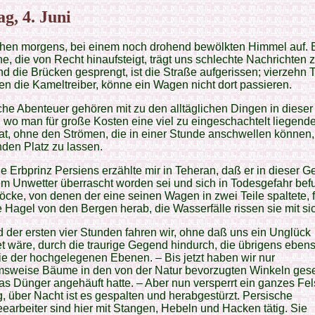
g, 4. Juni
chen morgens, bei einem noch drohend bewölkten Himmel auf. 
, die von Recht hinaufsteigt, trägt uns schlechte Nachrichten z
nd die Brücken gesprengt, ist die Straße aufgerissen; vierzehn 
n die Kameltreiber, könne ein Wagen nicht dort passieren.
he Abenteuer gehören mit zu den alltäglichen Dingen in dieser
wo man für große Kosten eine viel zu eingeschachtelt liegend
at, ohne den Strömen, die in einer Stunde anschwellen können,
den Platz zu lassen.
e Erbprinz Persiens erzählte mir in Teheran, daß er in dieser 
m Unwetter überrascht worden sei und sich in Todesgefahr be
öcke, von denen der eine seinen Wagen in zwei Teile spaltete, f
e Hagel von den Bergen herab, die Wasserfälle rissen sie mit si
der ersten vier Stunden fahren wir, ohne daß uns ein Unglück
 wäre, durch die traurige Gegend hindurch, die übrigens ebens
die der hochgelegenen Ebenen. – Bis jetzt haben wir nur
sweise Bäume in den von der Natur bevorzugten Winkeln ges
as Dünger angehäuft hatte. – Aber nun versperrt ein ganzes Fel
 über Nacht ist es gespalten und herabgestürzt. Persische
arbeiter sind hier mit Stangen, Hebeln und Hacken tätig. Sie