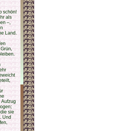
b schön!
hr als
en –,
en
üne Land.
fen
 Grün,
leiben.
n
ehr
eweicht
eilt,
ür
ne
n Aufzug
zogen;
die sie
. Und
fen,