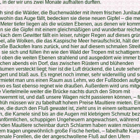
, in der wir uns zwei Monate aufhalten durften.
 sind die Wälder, die Buchenwälder mit ihrem frischen Junilau
 wohin das Auge fällt, bedecken sie diese neuen Gipfel – die me
Meter tiefer liegen als die wüsten Ebenen, aus denen wir komm
n sie die Gipfel mit einem gleichmäßigen und wunderbar reich
Nach dem Gewitter fällt ein leiser, ruhiger Regen auf dieses gr
el, alle Wolken, die das Kaspische Meer heraufschickt, hält der
oße Backofen Irans zurück, und hier auf diesem schmalen Strei
n sie sich und füllen ihn wie den Wald der Tropen mit schattigem
 oben die weiten Ebenen strahlend und ausgedörrt wie immer b
eichen abends ein Dorf, das zwischen Rüstern und blühenden
umen versteckt liegt; hier ist die Luft drückend, die Leute sehe
rt und blaß aus. Es regnet noch immer, sehr widerwillig und s
ermietet man uns einen Raum aus Lehm, wo der Fußboden aufg
 wo es fast ebenso regnet wie draußen. Außerdem wird uns mitget
 Viertelmeile weiter die Brücke nachts durch den Strom mit
hwemmt ist, und daß unsere Wagen nicht passieren können, – f
rüh müssen wir zu fabelhaft hohem Preise Maultiere mieten. Ei
, die durch den Fluß gewatet ist, zieht uns in einem seltsame
n, die Kamele sind bis an die Augen mit klebrigem Schmutz be
 unförmlichen, schuppigen Ungeheuern angewachsen, während 
enden Maultiere scheinbar durch Schlamm haben waten müssen
rn tragen ungewöhnlich große Fische herbei, – fabelhafte Karp
nale Forellen, die der angeschwollene Fluß auf den Ufern