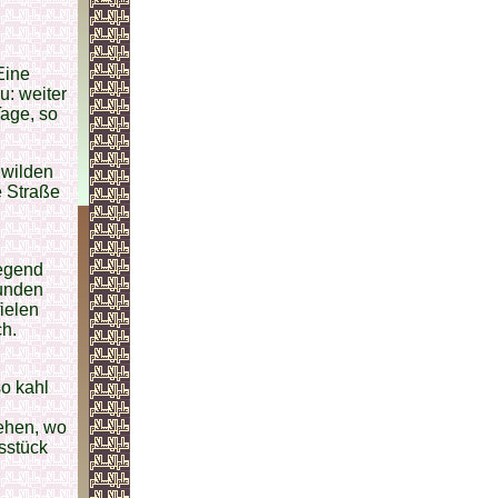
Eine
u: weiter
Tage, so
 wilden
e Straße
Gegend
funden
ielen
ch.
o kahl
ehen, wo
sstück