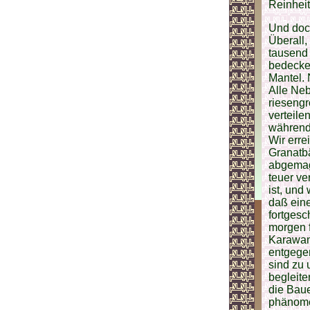
Reinheit
Und doch
Überall,
tausend 
bedecke
Mantel. 
Alle Neb
riesengr
verteile
während
Wir err
Granatbä
abgemage
teuer v
ist, und
daß eine
fortgesc
morgen f
Karawane
entgege
sind zu
begleit
die Baue
phänome