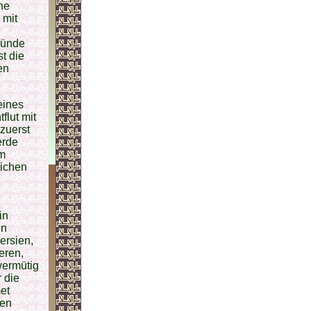
ne
 mit
ründe
t die
en
eines
flut mit
zuerst
erde
em
ichen
in
in
ersien,
eren,
wermütig
 die
et
den