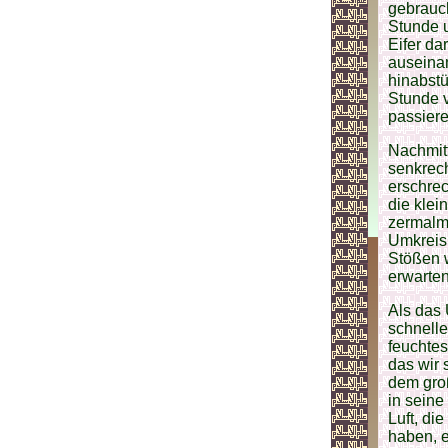
gebrauch
Stunde u
Eifer da
auseinan
hinabst
Stunde v
passiere
Nachmit
senkrech
erschrec
die klei
zermalm
Umkreis
Stößen w
erwarten
Als das 
schnell
feuchtes
das wir
dem groß
in seine
Luft, di
haben, 