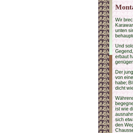
Monta
Wir bre
Karawane
unten si
behaupte
Und solc
Gegend, 
erbaut h
genügen
Der jung
von eine
habe; Bl
dicht wi
Während 
begegnet
ist wie 
ausnahm
sich etw
den Weg,
Chaussee