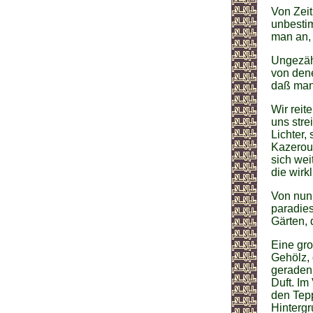
Von Zeit
unbestim
man an, 
Ungezähl
von dene
daß man 
Wir rei
uns stre
Lichter,
Kazerou
sich we
die wirk
Von nun
paradie
Gärten, 
Eine gro
Gehölz, 
geraden
Duft. Im
den Tepp
Hintergr