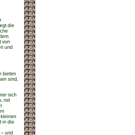
r
egt die
sche
 dem
t von
en und
 bieten
sen sind,
ner sich
, mit
n
en
 kleinen
 in die
 – und