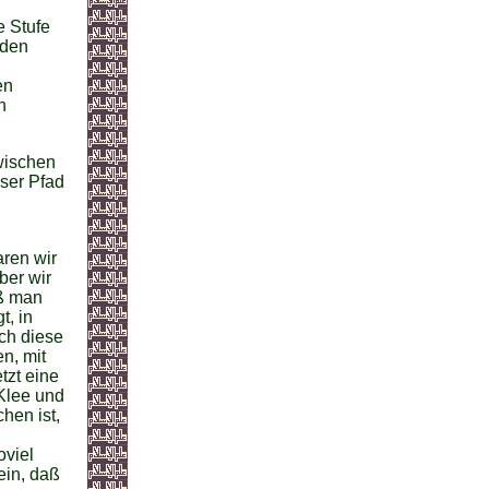
e Stufe
nden
u
en
n
Zwischen
ser Pfad
aren wir
ber wir
ß man
t, in
ch diese
n, mit
tzt eine
Klee und
hen ist,
oviel
ein, daß