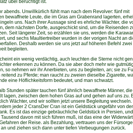
atz übel berüchtigt ist.
 abends. Unwillkürlich fühlt man nach dem Revolver: fünf mit
n bewaffnete Leute, die im Gras am Grabenrand lagerten, erhe
ngeln uns. Nach ihrer Aussage sind es ehrliche Wächter, die v
n, dem nächsten Dorfe, ausgeschickt sind, um die Reisenden z
en. Seit längerer Zeit, so erzählen sie uns, werden die Karaw
rt, und sechs Maultiertreiber wurden in der vorigen Nacht an d
berfallen. Deshalb werden sie uns jetzt auf höheren Befehl zwei 
eit begleiten.
cheint ein wenig verdächtig, auch leuchten die Sterne nicht ge
ichter erkennen zu können. Da sie aber doch mehr wie gutmüti
, so nehmen wir ihr Anerbieten, uns zu begleiten, an; sie zu Fu
reitend zu Pferde; man raucht zu zweien dieselbe Zigarette, w
nde eine Höflichkeitsform bedeutet, und man schwatzt.
lb Stunden später tauchen fünf ähnlich bewaffnete Männer, die
lt lagen, zwischen dem hohen Gras auf und gehen auf uns zu. 
klich Wächter, und wir sollten jetzt unsere Begleitung wechseln.
ordern jeder 2 CransDer Cran ist ein Geldstück ungefähr von d
ank. Es ist das einzige gebräuchliche Geldstück in Persien, un
Tausend davon mit sich führen muß, ist das eine der Widerwärt
Gefahren der Reise. als Bezahlung, vertrauen uns der Fürsorge
an und ziehen sich dann unter tiefen Verbeugungen zurück.