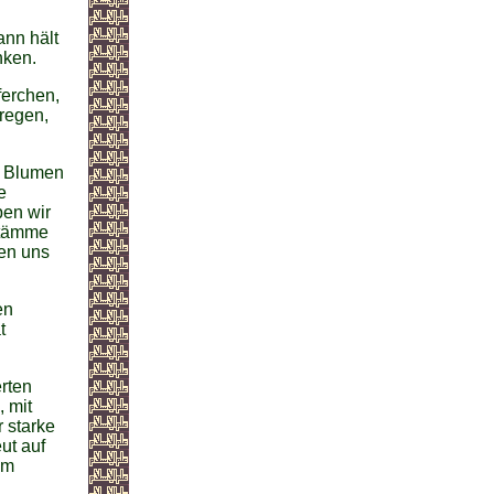
ann hält
nken.
ferchen,
nregen,
e Blumen
e
ben wir
Stämme
en uns
en
t
rten
, mit
 starke
ut auf
im