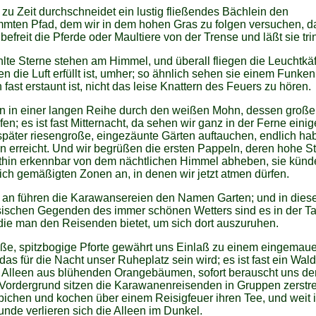
 zu Zeit durchschneidet ein lustig fließendes Bächlein den
mten Pfad, dem wir in dem hohen Gras zu folgen versuchen, d
befreit die Pferde oder Maultiere von der Trense und läßt sie tri
te Sterne stehen am Himmel, und überall fliegen die Leuchtkä
n die Luft erfüllt ist, umher; so ähnlich sehen sie einem Funke
fast erstaunt ist, nicht das leise Knattern des Feuers zu hören.
ten in einer langen Reihe durch den weißen Mohn, dessen groß
ifen; es ist fast Mitternacht, da sehen wir ganz in der Ferne einig
 später riesengroße, eingezäunte Gärten auftauchen, endlich ha
n erreicht. Und wir begrüßen die ersten Pappeln, deren hohe 
ithin erkennbar von dem nächtlichen Himmel abheben, sie künd
lich gemäßigten Zonen an, in denen wir jetzt atmen dürfen.
 an führen die Karawansereien den Namen Garten; und in dies
sischen Gegenden des immer schönen Wetters sind es in der Ta
die man den Reisenden bietet, um sich dort auszuruhen.
ße, spitzbogige Pforte gewährt uns Einlaß zu einem eingemaue
das für die Nacht unser Ruheplatz sein wird; es ist fast ein Wald
 Alleen aus blühenden Orangebäumen, sofort berauscht uns der
 Vordergrund sitzen die Karawanenreisenden in Gruppen zerstre
ichen und kochen über einem Reisigfeuer ihren Tee, und weit 
unde verlieren sich die Alleen im Dunkel.