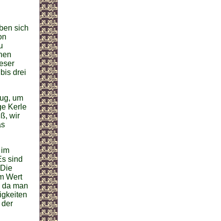
ben sich
on
u
anen
ieser
bis drei
nug, um
ge Kerle
ß, wir
as
 im
Es sind
 Die
em Wert
d da man
igkeiten
 der