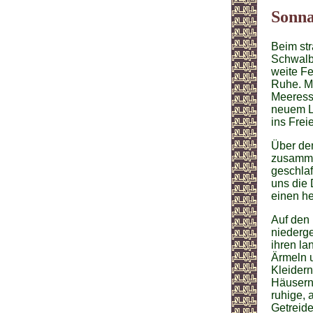
Sonna
Beim st
Schwalbe
weite Fe
Ruhe. Ma
Meeressp
neuem L
ins Frei
Über de
zusamme
geschla
uns die 
einen he
Auf den
niederge
ihren la
Ärmeln u
Kleidern
Häusern,
ruhige, 
Getreide