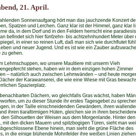
bend, 21. April.
rahlenden Sonnenaufgang hört man das jauchzende Konzert de
n, Spatzen und Lerchen. Ganz klar ist der Himmel, ganz klar li
rne da, in dem Dorf und in den Feldern herrscht eine paradiesi
n befindet sich hier fünfzehn- bis achtzehnhundert Meter über
iegel, in einer so reinen Luft, daß man sich wie durchflutet fühl
eben und neuer Jugend. Und es ist wie ein Zauber aufzuwach
e zu gehen.
m Lehmschuppen, wo unsere Maultiere mit unserm Vieh
ngepfercht stehen, haben wir in dem einzigen hohen Zimmer
fen – natürlich auch zwischen Lehmwänden – und heute morgen
Dächer der Karawanserei, die wie eine Wiese mit Gras bewach
rrlichen Spazierplatz.
 benachbarten Dächern, wo gleichfalls Gras wächst, haben Män
worfen, um zu dieser Stunde ihr erstes Tagesgebet zu sprechen
ngen, in der Taille einschneidenden Gewändern, ihren wallende
nd ihren tiaraförmigen Hüten, gleichen sie in ihren bescheiden
 den Silhouetten der Weisen aus dem Morgenlande. Hinter den
 mit den dicken Mauern und spitzbogigen Türen, sieht man weit
abgeschlossene Ebene hinein, man sieht die grüne Fläche des
s, in die einige blühende Mohnfelder ihre weißen Linien ziehen