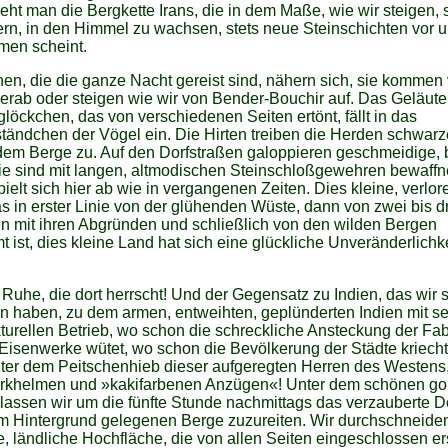
eht man die Bergkette Irans, die in dem Maße, wie wir steigen, 
rn, in den Himmel zu wachsen, stets neue Steinschichten vor 
men scheint.
n, die die ganze Nacht gereist sind, nähern sich, sie kommen
erab oder steigen wie wir von Bender-Bouchir auf. Das Geläute
glöckchen, das von verschiedenen Seiten ertönt, fällt in das
ändchen der Vögel ein. Die Hirten treiben die Herden schwarz
em Berge zu. Auf den Dorfstraßen galoppieren geschmeidige, 
sie sind mit langen, altmodischen Steinschloßgewehren bewaffn
ielt sich hier ab wie in vergangenen Zeiten. Dies kleine, verlor
s in erster Linie von der glühenden Wüste, dann von zwei bis d
n mit ihren Abgründen und schließlich von den wilden Bergen
t ist, dies kleine Land hat sich eine glückliche Unveränderlichk
.
 Ruhe, die dort herrscht! Und der Gegensatz zu Indien, das wir
n haben, zu dem armen, entweihten, geplünderten Indien mit s
urellen Betrieb, wo schon die schreckliche Ansteckung der Fa
Eisenwerke wütet, wo schon die Bevölkerung der Städte kriech
nter dem Peitschenhieb dieser aufgeregten Herren des Westens,
orkhelmen und »kakifarbenen Anzügen«! Unter dem schönen g
rlassen wir um die fünfte Stunde nachmittags das verzauberte D
im Hintergrund gelegenen Berge zuzureiten. Wir durchschneide
he, ländliche Hochfläche, die von allen Seiten eingeschlossen er