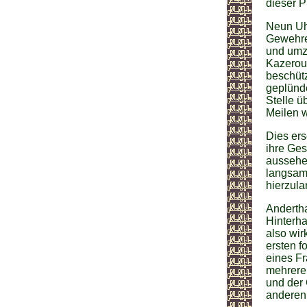
dieser Pl
Neun Uhr
Gewehre
und umzi
Kazerou
beschütz
geplünde
Stelle ü
Meilen w
Dies ers
ihre Ges
aussehen
langsam 
hierzula
Andertha
Hinterha
also wir
ersten f
eines Fr
mehrere 
und der 
anderen 