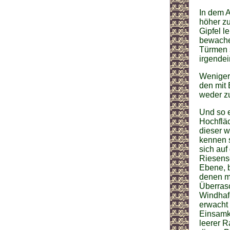
In dem A
höher zu
Gipfel l
bewachen
Türmen 
irgendei
Weniger 
den mit
weder zu
Und so e
Hochfläc
dieser w
kennen 
sich auf
Riesensc
Ebene, b
denen ma
Überras
Windhafe
erwacht 
Einsamke
leerer R