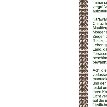
immer si
vergröße
aufzutür
Karawane
Chiraz h
Maultier
Morgenst
Ziegen d
Reiter, 
Leben sp
Land, da
Terrasse
beschirm
bewahrt
Ach! die
verlasse
manufakt
und der 
leidet u
ihren K
Licht ve
auf die 
friedlic