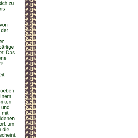
sich zu
uns
 von
 der
er
bärtige
et. Das
ene
rei
eit
 soeben
einem
briken
t und
 mit
oldenen
orf, um
n die
scheint.