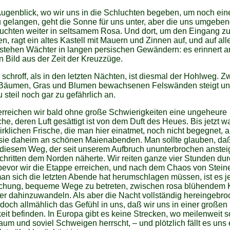
ugenblick, wo wir uns in die Schluchten begeben, um noch ein
 gelangen, geht die Sonne für uns unter, aber die uns umgebe
euchten weiter in seltsamem Rosa. Und dort, um den Eingang z
, ragt ein altes Kastell mit Mauern und Zinnen auf, und auf all
stehen Wächter in langen persischen Gewändern: es erinnert a
n Bild aus der Zeit der Kreuzzüge.
schroff, als in den letzten Nächten, ist diesmal der Hohlweg. 
 Bäumen, Gras und Blumen bewachsenen Felswänden steigt un
 steil noch gar zu gefährlich an.
rreichen wir bald ohne große Schwierigkeiten eine ungeheure
he, deren Luft gesättigt ist von dem Duft des Heues. Bis jetzt w
irklichen Frische, die man hier einatmet, noch nicht begegnet, a
sie daheim an schönen Maienabenden. Man sollte glauben, da
 diesem Weg, der seit unserem Aufbruch ununterbrochen ansteig
hritten dem Norden näherte. Wir reiten ganze vier Stunden dur
evor wir die Etappe erreichen, und nach dem Chaos von Steine
n sich die letzten Abende hat herumschlagen müssen, ist es je
chung, bequeme Wege zu betreten, zwischen rosa blühendem 
r dahinzuwandeln. Als aber die Nacht vollständig hereingebroc
doch allmählich das Gefühl in uns, daß wir uns in einer großen
it befinden. In Europa gibt es keine Strecken, wo meilenweit s
aum und soviel Schweigen herrscht, – und plötzlich fällt es uns 