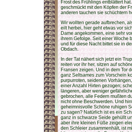
Frost des Frühlings entblättert ha
geschmückt mit den Köpfen der Fr
anderen tauchen sie schüchtern he
Wir wollten gerade aufbrechen, als
eilt herbei, hier geht etwas vor si
Dame angekommen, eine sehr vorn
ihrem Gefolge. Seit einer Woche b
und für diese Nacht bittet sie i
Obdach.
In der Tat nähert sich jetzt ein Tr
reiten vor ihr her, sitzen auf schö
Fransen zeigen. Und in dem Tor 
ganz Seltsames zum Vorschein ko
purpurroten, seidenen Vorhängen,
einer Anzahl Hirten gezogen; sch
längeren, aber weniger gefährlich
gebrochen, alle Federn mußten dur
nicht ohne Beschwerden. Und hin
geheimnisvolle Schöne ruhigen Sch
zu sagen? Natürlich ist es ein Scha
ganz in schwarze Seide gehüllt u
aber ihre kleinen Füße zeigen ele
den Schleier zusammenhält, ist m