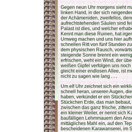
Gegen neun Uhr morgens sieht man
linken Hand, in der sich neigend
der Achämeniden, zweifellos, den
aufrechtstehenden Säulen sind fei
Palast ist dies, und welcher erha
Kennt man diese Ruinen, hat irgen
Umweg machen und uns hier aufha
schnellen Ritt von fünf Stunden z
dem physischen Rausch, vorwärts
steigende Sonne brennt ein wenig
erfrischen, weht ein Wind, der übe
weißen Gipfel verfolgen uns noch
gleicht einer endlosen Allee, ist 
nicht zu sagen wie lang . . .
Um elf Uhr zeichnet sich ein wirkl
schnell heran, unseren Augen, di
haben, verkündet er ein Stückchen 
Stückchen Erde, das man bebaut, 
zwischen das ganz frische, zitter
ein kleiner Weiler, er nennt sich 
baufälligen Lehmmauern den Ansc
mittägliches Mahl ein, auf den Te
bescheidenen Karawanserei, im S