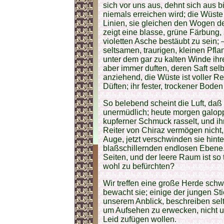
sich vor uns aus, dehnt sich aus 
niemals erreichen wird; die Wüst
Linien, sie gleichen den Wogen de
zeigt eine blasse, grüne Färbung, s
violetten Asche bestäubt zu sein; 
seltsamen, traurigen, kleinen Pfl
unter dem gar zu kalten Winde ihre
aber immer duften, deren Saft selb
anziehend, die Wüste ist voller R
Düften; ihr fester, trockener Bode
So belebend scheint die Luft, da
unermüdlich; heute morgen galoppi
kupferner Schmuck rasselt, und ih
Reiter von Chiraz vermögen nicht, 
Auge, jetzt verschwinden sie hinte
blaßschillernden endlosen Ebene. 
Seiten, und der leere Raum ist so
wohl zu befürchten?
Wir treffen eine große Herde schw
bewacht sie; einige der jungen St
unserem Anblick, beschreiben sel
um Aufsehen zu erwecken, nicht um
Leid zufügen wollen.