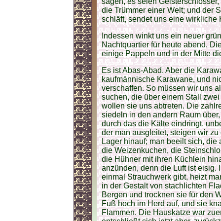
sagen, es seien Geisterschlösser,
die Trümmer einer Welt; und der S
schläft, sendet uns eine wirkliche
Indessen winkt uns ein neuer grüne
Nachtquartier für heute abend. Die
einige Pappeln und in der Mitte d
Es ist Abas-Abad. Aber die Karawan
kaufmännische Karawane, und nich
verschaffen. So müssen wir uns 
suchen, die über einem Stall zwe
wollen sie uns abtreten. Die zah
siedeln in den andern Raum über,
durch das die Kälte eindringt, un
der man ausgleitet, steigen wir z
Lager hinauf; man beeilt sich, die
die Weizenkuchen, die Steinschlo
die Hühner mit ihren Küchlein h
anzünden, denn die Luft ist eisig
einmal Strauchwerk gibt, heizt man 
in der Gestalt von stachlichten F
Bergen und trocknen sie für den W
Fuß hoch im Herd auf, und sie kna
Flammen. Die Hauskatze war zuer