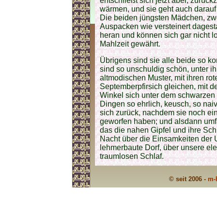
entschließt sich jetzt aber, zurü
wärmen, und sie geht auch darauf
Die beiden jüngsten Mädchen, zwöl
Auspacken wie versteinert dagesta
heran und können sich gar nicht 
Mahlzeit gewährt.
Übrigens sind sie alle beide so k
sind so unschuldig schön, unter i
altmodischen Muster, mit ihren r
Septemberpfirsich gleichen, mit d
Winkel sich unter dem schwarzen S
Dingen so ehrlich, keusch, so naiv 
sich zurück, nachdem sie noch ei
geworfen haben; und alsdann umf
das die nahen Gipfel und ihre Sch
Nacht über die Einsamkeiten der 
lehmerbaute Dorf, über unsere e
traumlosen Schlaf.
© seit 2006 -
m-