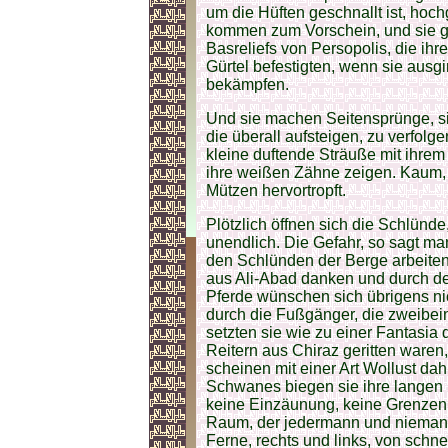
um die Hüften geschnallt ist, ho
kommen zum Vorschein, und sie gl
Basreliefs von Persopolis, die ih
Gürtel befestigten, wenn sie aus
bekämpfen.
Und sie machen Seitensprünge, si
die überall aufsteigen, zu verfolg
kleine duftende Sträuße mit ihrem
ihre weißen Zähne zeigen. Kaum,
Mützen hervortropft.
Plötzlich öffnen sich die Schlünde,
unendlich. Die Gefahr, so sagt man
den Schlünden der Berge arbeiten
aus Ali-Abad danken und durch d
Pferde wünschen sich übrigens ni
durch die Fußgänger, die zweibein
setzten sie wie zu einer Fantasia
Reitern aus Chiraz geritten waren,
scheinen mit einer Art Wollust da
Schwanes biegen sie ihre langen 
keine Einzäunung, keine Grenzen, 
Raum, der jedermann und niemand
Ferne, rechts und links, von schn