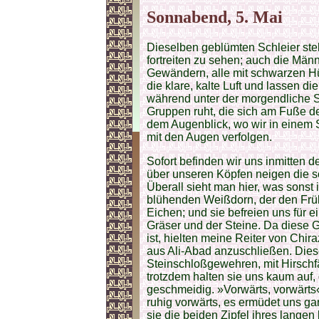
Sonnabend, 5. Mai
Dieselben geblümten Schleier st
fortreiten zu sehen; auch die Männ
Gewändern, alle mit schwarzen Hü
die klare, kalte Luft und lassen d
während unter der morgendliche 
Gruppen ruht, die sich am Fuße de
dem Augenblick, wo wir in einem 
mit den Augen verfolgen.
Sofort befinden wir uns inmitten 
über unseren Köpfen neigen die s
Überall sieht man hier, was sonst i
blühenden Weißdorn, der den Früh
Eichen; und sie befreien uns für 
Gräser und der Steine. Da diese 
ist, hielten meine Reiter von Chira
aus Ali-Abad anzuschließen. Dies
Steinschloßgewehren, mit Hirschf
trotzdem halten sie uns kaum auf,
geschmeidig. »Vorwärts, vorwärts«
ruhig vorwärts, es ermüdet uns ga
sie die beiden Zipfel ihres lange