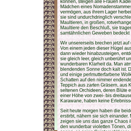
können, steigen alle Frauen Kade
Mädchen eines Nomadenstammes la
vermögen, aus ihrem Lager herbei
sie sind undurchdringlich verschle
Maultieren, in großen, rotverhang
Maultiere den Beschluß, sie tragen
samtähnlichen Geweben bedeckt 
Wir unsererseits brechen jetzt auf
Von einem jeden dieser Hügel aus
dann wieder hinabzusteigen, entd
sie gleich leer, gleich unberührt un
wunderbaren Klarheit da. Man atmet
blendenden Sonne doch kalt ist. D
und einige perlmutterfarbene Wol
Schatten auf den nimmer endenden
Teppich aus zarten Gräsern, aus 
seltenen Orchideen, deren Blüte ein
einer Höhe von zwei- bis dreitaus
Karawane, haben keine Erlebniss
Seit heute morgen haben die beide
erstirbt, nähern sie sich einander.
zeigen sie uns das ganze Chaos ih
den wunderbar violetten Tönen, d