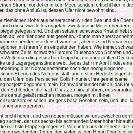
keinen Strom, mündet er in kein Meer, sondern erlischt hier in d
, das ohne Abfluß ist, dessen Ufer nicht bewohnt sind.
er ziemlichen Höhe aus beherrschen wir den See und die Eben
 auch diese zweifellos ungefähr zweitausend Meter über dem
piegel gelegen sind. Und ein seltsam schwarzes Knäuel hebt s
den ab; von hier oben aus gesehen, könnte man zuerst anneh
orüberziehender Insektenschwarm sei, aber es sind Nomaden, d
 Legionen mit ihrem Vieh eingefunden haben. Wie immer, schwa
, schwarze Zelte, schwarze Herden: Tausende von Schafen und 
en Wolle man die persischen Teppiche, die ungezählten Decken
e und Lagergegenstände webt. Jedes Jahr im April findet eine
anderung aller Nomadenstämme nach den hochgelegenen
ichen Ebenen des Nordens statt, und erst im Herbst steigen di
u den Ufern des Persischen Golfs hinunter. Ihre gemeinsame
 hat jetzt begonnen; mein Tcharvadar kündet mir an, daß ihr V
 den Schlünden, die nach Chiraz zu hinaufführen, uns voraufge
 uns darauf gefaßt machen müssen, morgen mit ihnen
nzustoßen: es sollen übrigens böse Gesellen sein, und übel 
n aneinandergeraten.
ht bricht herein, und von neuem müssen wir uns zwischen den 
g suchen, der uns sechs- bis achthundert Meter höher hinauff
 die nächste Etappe gelegen ist. Von unten aus der Ebene, die 
vielen weidenden Tieren, den vielen wilden Hirten überflutet ist,