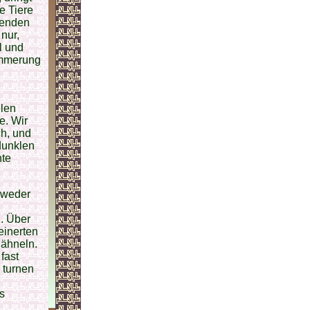
e Tiere
senden
 nur,
l und
ämmerung
elen
e. Wir
h, und
dunklen
nte
s weder
. Über
einerten
 ähneln.
fast
 turnen
s