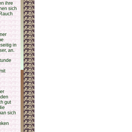
en ihre
hen sich
 Rauch
iner
me
seitig in
er, an.
stunde
mit
er
aden
ch gut
die
man sich
unken