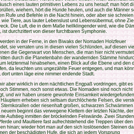
usch eines lauten primitiven Lebens zu uns herauf; man hört di
brüllen, wiehern, hört die Hunde heulen, und auch die Männer 
ten Rufe und Befehle in die Nacht hinein, oder aber sie schreien
 wie Tiere, aus lauter Lebenslust und Lebensübermut, ohne Zie
ck. Die Luft, die in dem Maße hellklingender wird, wie die D
 ist durchzittert von dieser furchtbaren Symphonie.
 werden in der Ferne, in den Biwaks der Nomaden Holzfeuer
et, sie verraten uns in diesen vielen Schlünden, auf diesen vi
nen die Gegenwart von Menschen, die man hier nicht vermutet
mitten durch die Planetenbahn der wandernden Stämme hindurc
zum letztenmal hinabsehen, einen Blick auf die Ebene und den 
fen, da leuchten uns ungezählte Feuer entgegen, und man kön
 dort unten läge eine nimmer endende Stadt.
ir aber wirklich in dem nächtlichen Engpaß vordringen, gibt e
 noch Stimmen, noch sonst etwas. Die Nomaden sind noch nicht
gt, und wir haben unsere gewohnte Einsamkeit wiedergefunden
Häuptern erheben sich seltsam durchlöcherte Felsen, die verst
 Sternkorallen oder riesenhaft großen, schwarzen Schwämmen
neuem beginnt das verwegene Klettern der letzten Nächte, der 
te Aufstieg inmitten der bröckelnden Felswände. Zwei Stunden
ferde und Maultiere fast aufrechtstehend die Treppen über den
n hinan; wieder hört man auf den sich loslösenden Steinen da
en der beschädigten Hufe, die sich an jedem Vorsprung