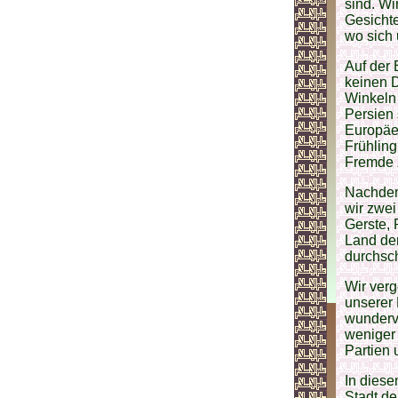
sind. Wi
Gesichte
wo sich 
Auf der 
keinen D
Winkeln 
Persien 
Europäer
Frühling
Fremde z
Nachdem 
wir zwei
Gerste, 
Land de
durchschw
Wir verg
unserer 
wunderv
weniger 
Partien 
In diese
Stadt de