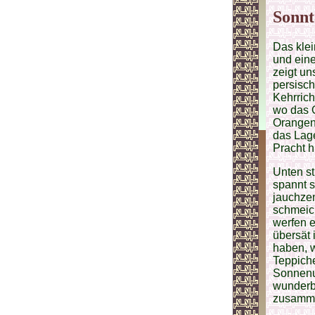
Sonnt
Das klei
und eine
zeigt un
persisch
Kehrrich
wo das G
Orangen
das Lage
Pracht h
Unten st
spannt s
jauchze
schmeic
werfen 
übersät 
haben, 
Teppiche
Sonnenu
wunderba
zusamme