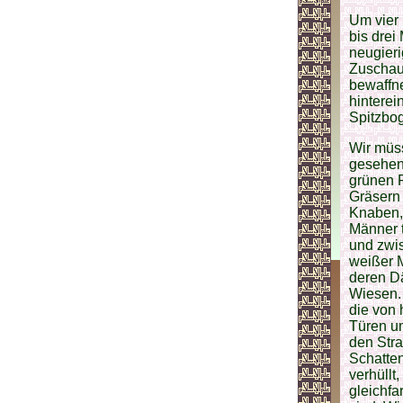
Um vier 
bis drei
neugieri
Zuschaue
bewaffne
hinterei
Spitzbog
Wir müss
gesehen 
grünen P
Gräsern 
Knaben,
Männer t
und zwi
weißer M
deren D
Wiesen.
die von 
Türen um
den Stra
Schatten
verhüllt
gleichfa