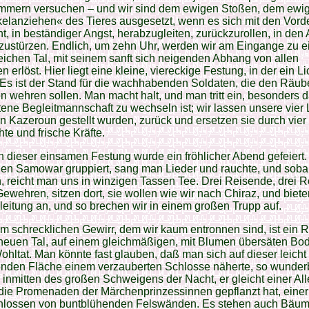
mmern versuchen – und wir sind dem ewigen Stoßen, dem ewi
elanziehen« des Tieres ausgesetzt, wenn es sich mit den Vord
t, in beständiger Angst, herabzugleiten, zurückzurollen, in den
rzustürzen. Endlich, um zehn Uhr, werden wir am Eingange zu 
ichen Tal, mit seinem sanft sich neigenden Abhang von allen
n erlöst. Hier liegt eine kleine, viereckige Festung, in der ein Li
 Es ist der Stand für die wachhabenden Soldaten, die den Räub
wehren sollen. Man macht halt, und man tritt ein, besonders d
ttene Begleitmannschaft zu wechseln ist; wir lassen unsere vier 
in Kazeroun gestellt wurden, zurück und ersetzen sie durch vier
te und frische Kräfte.
n dieser einsamen Festung wurde ein fröhlicher Abend gefeiert
en Samowar gruppiert, sang man Lieder und rauchte, und sobal
n, reicht man uns in winzigen Tassen Tee. Drei Reisende, drei Re
ewehren, sitzen dort, sie wollen wie wir nach Chiraz, und biet
leitung an, und so brechen wir in einem großen Trupp auf.
 schrecklichen Gewirr, dem wir kaum entronnen sind, ist ein Ri
neuen Tal, auf einem gleichmäßigen, mit Blumen übersäten Bo
hltat. Man könnte fast glauben, daß man sich auf dieser leicht
enden Fläche einem verzauberten Schlosse näherte, so wunderb
inmitten des großen Schweigens der Nacht, er gleicht einer All
die Promenaden der Märchenprinzessinnen gepflanzt hat, einer 
hlossen von buntblühenden Felswänden. Es stehen auch Bäume