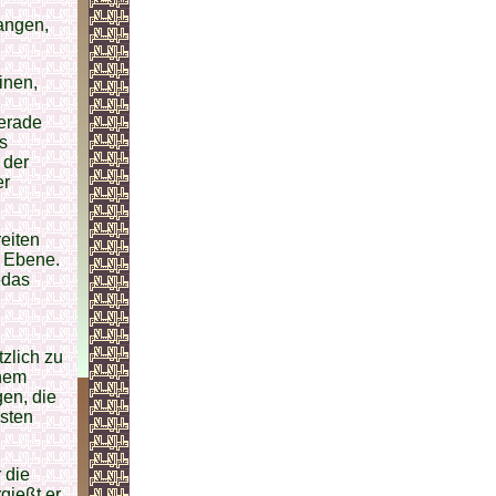
langen,
inen,
gerade
s
 der
er
eiten
e Ebene.
»das
tzlich zu
inem
en, die
esten
 die
gießt er