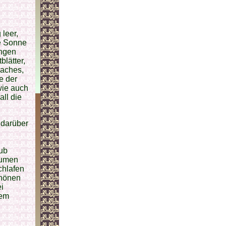
leer,
de Sonne
angen
lätter,
Daches,
e der
wie auch
ll die
 darüber
ub
lumen
chlafen
chönen
i
sem