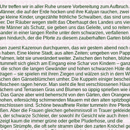
Uhr treffen wir in aller Ruhe unsere Vorbereitung zum Aufbruch
 Männer, die auf der Erde hocken und ihre Kalyan rauchen, zwei 
ge kleine Kinder, ungezählte fröhliche Schwalben, das sind un
r. Der Räuber wegen stellt das Oberhaupt des Landes uns vier
te Männer als Schutz, sie geben uns das Geleite, und so reiten
nander in einer langen Reihe unter dem schwarzen, verfallenen
en hindurch, der die Pforte zu diesem zauberhaften Garten bild
en zuerst Kazeroun durchqueren, das wir gestern abend noch 
haben. Eine kleine Stadt, aus alten Zeiten; umgeben von Pap
almen, lebt sie unverändert weiter. Zwischen den hohen, blüh
tummelt sich gleich am Eingang eine Schar von Kindern – ganz
 die schon die langen Gewänder und hohen schwarzen Hüte d
ragen – sie spielen mit ihren Ziegen und wälzen sich in dem W
schen den Gänseblümchen umher. Die Kuppeln einiger besche
oscheen ragen hervor. Man sieht die fest verschlossenen Häus
ächern und Terrassen Gras und Blumen so üppig sprießen wie 
 Das Ganze aber wird beherrscht von den Gärten, den Orangew
hohen, eifersüchtig schirmenden Mauern mit den alten spitzbog
schlossen sind. Schöne bewaffnete Reiter tummeln ihre Pferd
ßen. Aber die Frauen gleichen geheimnisvoll in Trauer gekleid
, der schwarze Schleier, der sowohl ihr Gesicht wie auch ihren
, zeigt kaum die immer grüne oder gelbe Pluderhose, und die
rbigen Strümpfe, die oft sehr stramm über den zarten Knöchel 