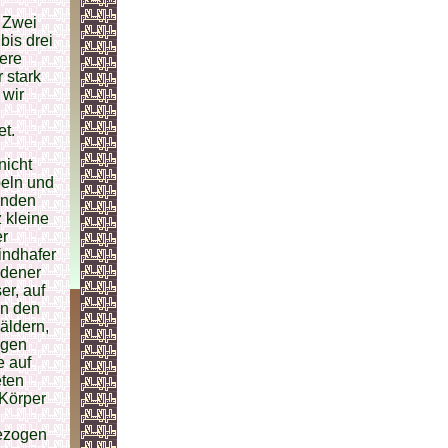
. Zwei
bis drei
sere
 stark
 wir
et.
nicht
peln und
enden
 kleine
er
indhafer
idener
er, auf
in den
äldern,
igen
e auf
eten
 Körper
gezogen