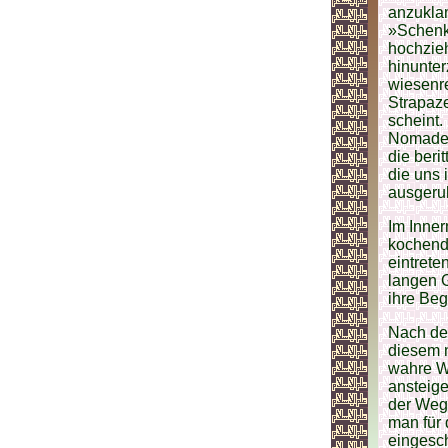
anzukla
»Schenk
hochzieh
hinunte
wiesenre
Strapaze
scheint.
Nomaden 
die beri
die uns 
ausgeruh
Im Inner
kochend
eintrete
langen G
ihre Beg
Nach dem
diesem 
wahre Wo
ansteig
der Weg 
man für 
eingesc