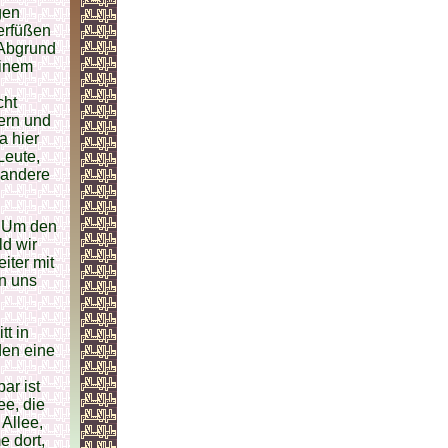
gen
erfüßen
 Abgrund
einem
cht
ern und
a hier
Leute,
 andere
. Um den
d wir
iter mit
en uns
tt in
den eine
ar ist
ee, die
Allee,
 dort,