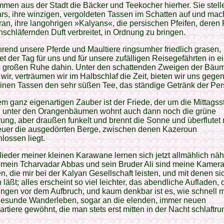
men aus der Stadt die Bäcker und Teekocher hierher. Sie stell
s, ihre winzigen, vergoldeten Tassen im Schatten auf und mac
an, ihre langohrigen »Kalyans«, die persischen Pfeifen, deren
nschläfernden Duft verbreitet, in Ordnung zu bringen.
end unsere Pferde und Maultiere ringsumher friedlich grasen,
t der Tag für uns und für unsere zufälligen Reisegefährten in e
n großen Ruhe dahin. Unter den schattenden Zweigen der Bäu
wir, verträumen wir im Halbschlaf die Zeit, bieten wir uns gegen
inen Tassen den sehr süßen Tee, das ständige Getränk der Pers
m ganz eigenartigen Zauber ist der Friede, der um die Mittags
t, unter den Orangenbäumen wohnt auch dann noch die grüne
g, aber draußen funkelt und brennt die Sonne und überflutet 
euer die ausgedörrten Berge, zwischen denen Kazeroun
lossen liegt.
lieder meiner kleinen Karawane lernen sich jetzt allmählich näh
 mein Tcharvadar Abbas und sein Bruder Ali sind meine Kamer
, die mir bei der Kalyan Gesellschaft leisten, und mit denen si
 läßt; alles erscheint so viel leichter, das abendliche Aufladen, 
gen vor dem Aufbruch, und kaum denkbar ist es, wie schnell 
gesunde Wanderleben, sogar an die elenden, immer neuen
rtiere gewöhnt, die man stets erst mitten in der Nacht schlaftr