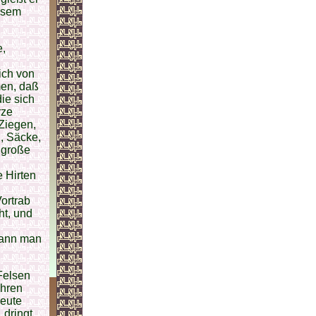
iesem
e,
ich von
men, daß
ie sich
rze
Ziegen,
, Säcke,
 große
e Hirten
ortrab
ht, und
kann man
Felsen
ühren
heute
 dringt