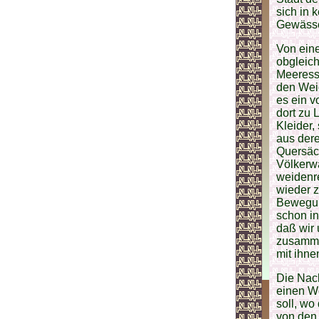
sich in 
Gewässer
Von ein
obgleich
Meeress
den Wei
es ein v
dort zu
Kleider
aus der
Quersäck
Völkerw
weidenre
wieder z
Bewegung
schon in
daß wir
zusamme
mit ihne
Die Nac
einen We
soll, wo
von den 