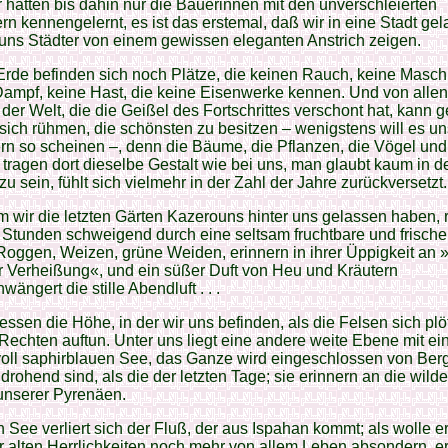
r hatten bis dahin nur die Bäuerinnen mit den unverschleierten
rn kennengelernt, es ist das erstemal, daß wir in eine Stadt ge
uns Städter von einem gewissen eleganten Anstrich zeigen.
Erde befinden sich noch Plätze, die keinen Rauch, keine Masch
ampf, keine Hast, die keine Eisenwerke kennen. Und von allen
der Welt, die die Geißel des Fortschrittes verschont hat, kann 
sich rühmen, die schönsten zu besitzen – wenigstens will es un
n so scheinen –, denn die Bäume, die Pflanzen, die Vögel und
 tragen dort dieselbe Gestalt wie bei uns, man glaubt kaum in d
u sein, fühlt sich vielmehr in der Zahl der Jahre zurückversetzt.
wir die letzten Gärten Kazerouns hinter uns gelassen haben, r
 Stunden schweigend durch eine seltsam fruchtbare und frisch
Roggen, Weizen, grüne Weiden, erinnern in ihrer Üppigkeit an 
r Verheißung«, und ein süßer Duft von Heu und Kräutern
ängert die stille Abendluft . . .
essen die Höhe, in der wir uns befinden, als die Felsen sich plö
Rechten auftun. Unter uns liegt eine andere weite Ebene mit e
oll saphirblauen See, das Ganze wird eingeschlossen von Berg
drohend sind, als die der letzten Tage; sie erinnern an die wild
unserer Pyrenäen.
n See verliert sich der Fluß, der aus Ispahan kommt; als wolle er
r alten Herrlichkeiten noch mehr von allem Leben absondern, er