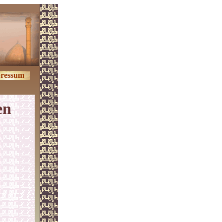
ressum
en