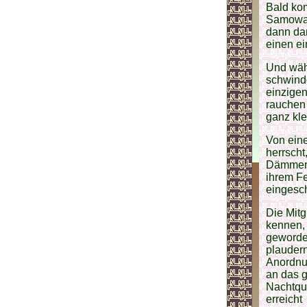
Bald kom
Samowar
dann dar
einen ei
Und währ
schwinde
einzige
rauchen 
ganz kle
Von eine
herrsch
Dämmerun
ihrem F
eingesch
Die Mitg
kennen,
geworden
plaudern
Anordnun
an das 
Nachtqua
erreicht