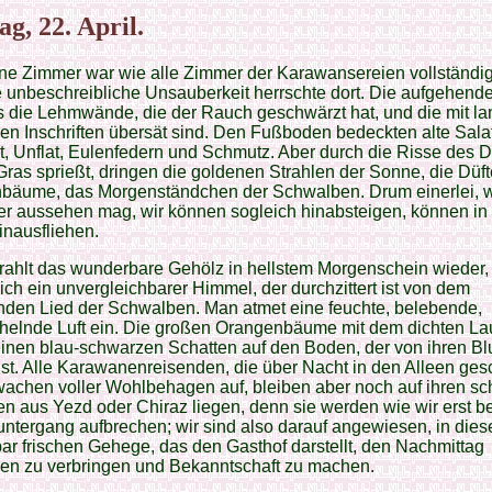
ag, 22. April.
ne Zimmer war wie alle Zimmer der Karawansereien vollständig 
 unbeschreibliche Unsauberkeit herrschte dort. Die aufgehen
s die Lehmwände, die der Rauch geschwärzt hat, und die mit l
en Inschriften übersät sind. Den Fußboden bedeckten alte Salatb
t, Unflat, Eulenfedern und Schmutz. Aber durch die Risse des 
ras sprießt, dringen die goldenen Strahlen der Sonne, die Düft
bäume, das Morgenständchen der Schwalben. Drum einerlei, 
r aussehen mag, wir können sogleich hinabsteigen, können in a
inausfliehen.
rahlt das wunderbare Gehölz in hellstem Morgenschein wieder,
ich ein unvergleichbarer Himmel, der durchzittert ist von dem
nden Lied der Schwalben. Man atmet eine feuchte, belebende,
helnde Luft ein. Die großen Orangenbäume mit dem dichten La
einen blau-schwarzen Schatten auf den Boden, der von ihren B
ist. Alle Karawanenreisenden, die über Nacht in den Alleen ges
wachen voller Wohlbehagen auf, bleiben aber noch auf ihren s
n aus Yezd oder Chiraz liegen, denn sie werden wie wir erst be
ntergang aufbrechen; wir sind also darauf angewiesen, in die
r frischen Gehege, das den Gasthof darstellt, den Nachmittag
n zu verbringen und Bekanntschaft zu machen.