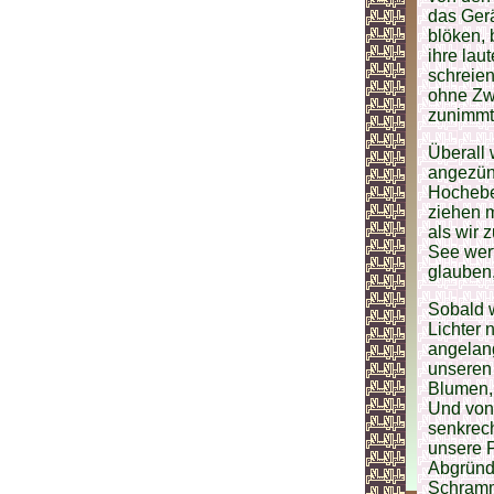
das Gerä
blöken, 
ihre lau
schreien
ohne Zwe
zunimmt,
Überall
angezünd
Hochebe
ziehen 
als wir 
See wer
glauben,
Sobald w
Lichter
angelan
unseren 
Blumen,
Und von 
senkrech
unsere P
Abgründe
Schramm