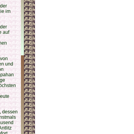
 der
ie im
 der
e auf
chen
 von
en und
on
Ispahan
nge
öchsten
heute
, dessen
instmals
tausend
ntlitz
fort