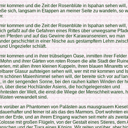
mir kommen und die Zeit der Rosenblüte in Ispahan sehen will,
eße sich, langsam in Etappen an meiner Seite zu wandeln, so w
r.
mir kommen und die Zeit der Rosenblüte in Ispahan sehen will,
ch gefaßt auf die Gefahren eines Rittes über unwegsame Pfad
den Pferden und auf das Gewirre der Karawansereien, wo man
ander geschichtet in einer Nische aus gestampftem Lehm zwis
nd Ungeziefer schläft.
mir kommen und in ihrer trübseligen Oase, inmitten ihrer Felder
ohn und ihrer Gärten von roten Rosen die alte Stadt der Ruin
erien, mit allen ihren kleinen Kuppeln, ihren blauen Minaretts v
barer Glasur aufsteigen sehen will, wer mit mir kommen und 
m schönen Maienhimmel sehen will, der bereite sich vor auf la
, in der sengenden Sonne, bei den rauhen kalten Winden der h
n, über diese Hochländer Asiens, die hochgelegensten und
ntesten der Welt, die einst die Wiege der Menschheit waren, 
Wüsten verwandelt sind.
ten vorüber an Phantomen von Palästen aus mausgrauem Kiesel
dauerhafter und feiner ist als das des Marmors. Dort wohnten e
en der Erde, und an ihrem Eingang wachen seit mehr als zwei
olosse mit großen Flügeln, von der Gestalt eines Stieres, dem A
nschen und der Tiara eines Königs. Wir reiten vorüber, aber hin