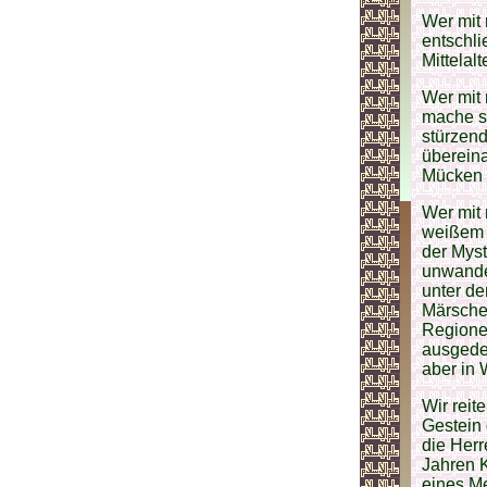
Wer mit 
entschli
Mittelalte
Wer mit 
mache si
stürzen
überein
Mücken u
Wer mit 
weißem M
der Myst
unwandel
unter de
Märsche
Regione
ausgedeh
aber in 
Wir rei
Gestein 
die Herr
Jahren K
eines Me