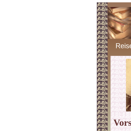
Reis
Vors