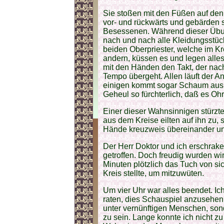
Sie stoßen mit den Füßen auf den
vor- und rückwärts und gebärden s
Besessenen. Während dieser Übun
nach und nach alle Kleidungsstüc
beiden Oberpriester, welche im K
andern, küssen es und legen alle
mit den Händen den Takt, der nach
Tempo übergeht. Allen läuft der 
einigen kommt sogar Schaum aus 
Geheul so fürchterlich, daß es Oh
Einer dieser Wahnsinnigen stürzte
aus dem Kreise eilten auf ihn zu,
Hände kreuzweis übereinander un
Der Herr Doktor und ich erschrake
getroffen. Doch freudig wurden wir
Minuten plötzlich das Tuch von si
Kreis stellte, um mitzuwüten.
Um vier Uhr war alles beendet. 
raten, dies Schauspiel anzusehen, 
unter vernünftigen Menschen, so
zu sein. Lange konnte ich nicht z