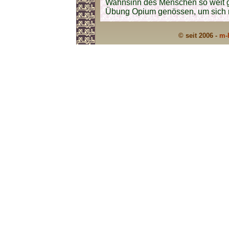
Wahnsinn des Menschen so weit g
Übung Opium genössen, um sich re
© seit 2006 -
m-