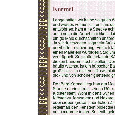
Karmel
Lange hatten wir keine so guten 
und wieder, vermutlich, um uns de
entwöhnen, kam eine Strecke ech
auch noch die Annehmlichkeit, daß
einige Male durchschritten unser
Ja wir durchzogen sogar ein Stück
unerhörte Erscheinung. Freilich fa
einen Maler ein würdiges Studium
verkrüppelt. So schön belaubte B
diesen Ländern höchst selten. Der
häufig wächst, ist ein hübscher Ba
größer als ein mittleres Rosenbla
dick und von schöner, glänzend g
Der Berg Karmel liegt hart am Meer
Stunde erreicht man seinen Rück
Kloster steht. Wohl in ganz Syrien
Klöster zu Jerusalem und Nazare
oder sieben großen, herrlichen Z
regelmäßigen Fenstern bildet di
noch mehrere in den Seitenflügel