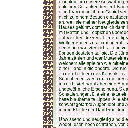
machten ihm unsere Aufwartung, 
üblichen Getränken bedient. Kau
eine Fränkin auf ihrem Gebiet sei
mich zu einem Besuch einzuladen
an, weil sie meiner Neugierde seh
Hauses geführt, dort trat ich dan
mit Matten und Teppichen überdec
auf welchen die verschiedenartigs
Weltgegenden zusammengerafft, zw
derselben war ziemlich alt und ver
übrigen deuteten auf sie. Die Jü
Jahre zählen und war Mutter eines
welchem alle spielten wie mit ein
einer Hand in die andere. Die Kl
an den Töchtern des Konsuls in J
Schönheiten, wenn man die hier seh
ich nicht viel, wohl aber eine Ein
ungewöhnliche Erscheinung. Sklav
Schattierungen. Die eine hatte e
hatte blaubemalte Lippen. Alle ab
schwarzgefärbte Augenlider und 
innere Fläche der Hand von dem S
Unwissend und neugierig sind die
weder lesen noch schreiben, von 