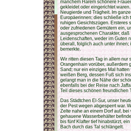
manchem Harem schönere Frauen o
gekleidet oder eingerichtet waren.
Neugierde und Trägheit. Im ganzen
Europäerinnen; dies schließe ich te
ruhigen Gesichtszügen. Ersteres s
oder zufriedenen Gemütern ein, u
ausgesprochenen Charakter, daß 
Leidenschaften, weder im Guten n
überall, folglich auch unter ihnen;
bemerkte.
Wir ritten diesen Tag in allem n
Orangenhain vorüber, außerdem g
Sand; nur ein einziges Mal hatten
weißen Berg, dessen Fuß sich ins 
gelangt man in die Nähe der schö
ebenfalls bei der Reise nach Jaff
Teil dieses schönen freundlichen T
Das Städtchen El-Sur, unser heutig
der Pest wegen abgesperrt war. W
Zelte nahe an einem Dorf auf, bei
gehauene Wasserbehälter befinde
bis fünf Klafter tief hinabstürzt, 
Bach durch das Tal schlängelt.