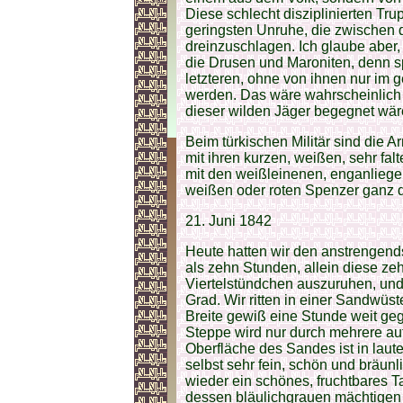
Diese schlecht disziplinierten Tr
geringsten Unruhe, die zwischen 
dreinzuschlagen. Ich glaube aber, 
die Drusen und Maroniten, denn s
letzteren, ohne von ihnen nur im g
werden. Das wäre wahrscheinlich 
dieser wilden Jäger begegnet wär
Beim türkischen Militär sind die 
mit ihren kurzen, weißen, sehr fa
mit den weißleinenen, enganlieg
weißen oder roten Spenzer ganz 
21. Juni 1842
Heute hatten wir den anstrengend
als zehn Stunden, allein diese ze
Viertelstündchen auszuruhen, und
Grad. Wir ritten in einer Sandwüste
Breite gewiß eine Stunde weit geg
Steppe wird nur durch mehrere au
Oberfläche des Sandes ist in laut
selbst sehr fein, schön und bräunl
wieder ein schönes, fruchtbares Ta
dessen bläulichgrauen mächtigen