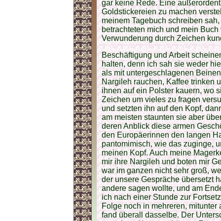
gar keine Rede. Eine außerordentl
Goldstickereien zu machen verste
meinem Tagebuch schreiben sah, 
betrachteten mich und mein Buch 
Verwunderung durch Zeichen kun
Beschäftigung und Arbeit schein
halten, denn ich sah sie weder hi
als mit untergeschlagenen Beinen 
Nargileh rauchen, Kaffee trinken 
ihnen auf ein Polster kauern, wo
Zeichen um vieles zu fragen vers
und setzten ihn auf den Kopf, dan
am meisten staunten sie aber übe
deren Anblick diese armen Geschöp
den Europäerinnen den langen Ha
pantomimisch, wie das zuginge, u
meinen Kopf. Auch meine Magerkei
mir ihre Nargileh und boten mir 
war im ganzen nicht sehr groß, we
der unsere Gespräche übersetzt hä
andere sagen wollte, und am Ende
ich nach einer Stunde zur Fortset
Folge noch in mehreren, mitunter 
fand überall dasselbe. Der Unters