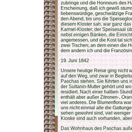
zubringe und die Honneurs des H
Erscheinung, daß ich gewiß stumm
liebenswürdige, geschwätzige Fr
den Abend, bis uns die Speiseglock
diesem Kloster sah, war ganz das
Karmel-Kloster; der Speisesaal ü
nebst einigen Bänken, die Einrich
angemessen, und die Kost tat sich
zwei Tischen; an dem einen die 
dem andern ich und die Französin
19. Juni 1842
Unsere heutige Reise ging nicht 
auf den Weg, und zwar in Begleit
Paschas stehen. Sie führten uns i
der Sultanin-Mutter gehört und 
residiert. Nach einer halben Stunde
enthält aber außer Zitronen-, Or
viel anderes. Die Blumenflora war
uns nicht einmal alle die Gattung
sehen gewohnt sind, viel weniger
Kioske sind auch vorhanden, aber
Das Wohnhaus des Paschas außerha