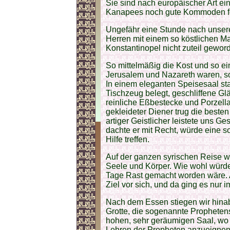
Sie sind nach europäischer Art ei
Kanapees noch gute Kommoden f
Ungefähr eine Stunde nach unserer
Herren mit einem so köstlichen Ma
Konstantinopel nicht zuteil gewor
So mittelmäßig die Kost und so e
Jerusalem und Nazareth waren, so 
In einem eleganten Speisesaal st
Tischzeug belegt, geschliffene Glä
reinliche Eßbestecke und Porzellan
gekleideter Diener trug die besten
artiger Geistlicher leistete uns Ge
dachte er mit Recht, würde eine
Hilfe treffen.
Auf der ganzen syrischen Reise wa
Seele und Körper. Wie wohl würd
Tage Rast gemacht worden wäre. Al
Ziel vor sich, und da ging es nur im
Nach dem Essen stiegen wir hina
Grotte, die sogenannte Prophetens
hohen, sehr geräumigen Saal, wo
Lehren der Propheten anzueignen