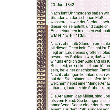
20. Juni 1842
Nach fünf Uhr morgens saßen wir
Stunden an den schönen Fluß Litan
wasserreich wie der Jordan, nach
dieser Reise antrifft, und zugleich
Erscheinungen in diesen wahrhaf
war rein wie Kristall.
Nach zehnthalb Stunden erreichten 
all diesen Orten kein Gasthof ist.
liegt am Ende eines großen Hofes
besonders Soldaten war, daß wir 
wir uns endlich den Aufgang ins K
Bescheid, es sei kein Raum für u
sein, bei einer griechischen Fami
Nacht zubringen konnten; doch wa
auf den Steinplatten schlafen. Im
welchem nebst einer Menge Arnau
Libanon, lauter echte Araber, kamp
Die Arnauten, das Militär, sind üb
als vom Feind. Sie betragen sich
anmaßend. Sogar einer der Herren 
einem aus dem Volk, sondern von e