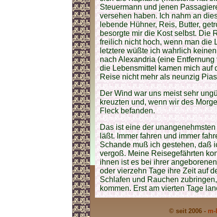
Steuermann und jenen Passagieren,
versehen haben. Ich nahm an diesen
lebende Hühner, Reis, Butter, ge
besorgte mir die Kost selbst. Die 
freilich nicht hoch, wenn man die
letztere wüßte ich wahrlich keinen
nach Alexandria (eine Entfernung 
die Lebensmittel kamen mich auf d
Reise nicht mehr als neunzig Pias
Der Wind war uns meist sehr ungün
kreuzten und, wenn wir des Morg
Fleck befanden.
Das ist eine der unangenehmsten 
läßt. Immer fahren und immer fah
Schande muß ich gestehen, daß i
vergoß. Meine Reisegefährten kon
ihnen ist es bei ihrer angeborenen
oder vierzehn Tage ihre Zeit auf d
Schlafen und Rauchen zubringen,
kommen. Erst am vierten Tage land
© seit 2006 -
m-