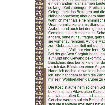
einigen andern, ganz armen Leut
so lange Zeit zubringen! Freilich
Gelegenheit das Betragen und die
Nähe beobachten; aber gern hätte
wahrlich mehr als eine himmlische
Unannehmlichkeiten mit Standhafti
Arabern und auch bei den gemeine
Gemeingut; ein Messer, eine Sche
andern, ohne nur zu fragen, gebrau
sie vorher zu reinigen. Auf die Ma
zum Gebrauch als Bett mit sich führ
und wo dies Volk nur eine leere Stel
Bei der größten Sorgfalt ist es u
auf Kopf und Gewand bekommt. Ein
Bürstchen, dies bemerkte einer de
als ich das Bürstchen einen Augen
Hand; ich dachte, er wolle es bes
ich, und nachdem er sich die Zähn
mir sein Wohlgefallen darüber zu
Die Kost ist auf einem solchen Sch
bekommt man Pilaw, alten Käse u
und wieder alten Käse und statt d
Gerichte werden auf ein Brett auf
sich die Kapitäne (meistens hat ei