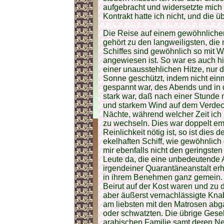
aufgebracht und widersetzte mich s
Kontrakt hatte ich nicht, und die ü
Die Reise auf einem gewöhnlichen 
gehört zu den langweiligsten, di
Schiffes sind gewöhnlich so mit 
angewiesen ist. So war es auch hi
einer unausstehlichen Hitze, nur
Sonne geschützt, indem nicht ein
gespannt war, des Abends und in de
stark war, daß nach einer Stunde
und starkem Wind auf dem Verdeck 
Nächte, während welcher Zeit ich 
zu wechseln. Dies war doppelt em
Reinlichkeit nötig ist, so ist dies
ekelhaften Schiff, wie gewöhnlich 
mir ebenfalls nicht den geringste
Leute da, die eine unbedeutende 
irgendeiner Quarantäneanstalt erh
in ihrem Benehmen ganz gemein. F
Beirut auf der Kost waren und zu
aber äußerst vernachlässigte Knab
am liebsten mit den Matrosen abga
oder schwatzten. Die übrige Gese
arabischen Familie samt deren N