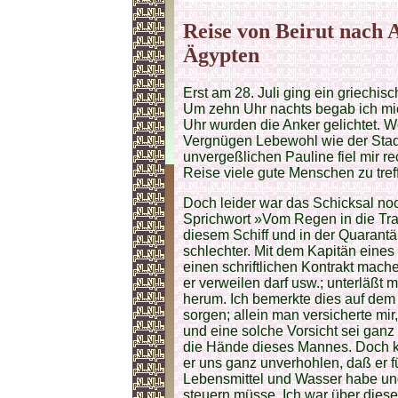
Reise von Beirut nach 
Ägypten
Erst am 28. Juli ging ein griechi
Um zehn Uhr nachts begab ich mi
Uhr wurden die Anker gelichtet. Wo
Vergnügen Lebewohl wie der Stadt
unvergeßlichen Pauline fiel mir re
Reise viele gute Menschen zu tref
Doch leider war das Schicksal noc
Sprichwort »Vom Regen in die Tra
diesem Schiff und in der Quarant
schlechter. Mit dem Kapitän eine
einen schriftlichen Kontrakt mach
er verweilen darf usw.; unterläßt 
herum. Ich bemerkte dies auf dem 
sorgen; allein man versicherte m
und eine solche Vorsicht sei ganz
die Hände dieses Mannes. Doch ka
er uns ganz unverhohlen, daß er 
Lebensmittel und Wasser habe un
steuern müsse. Ich war über diese