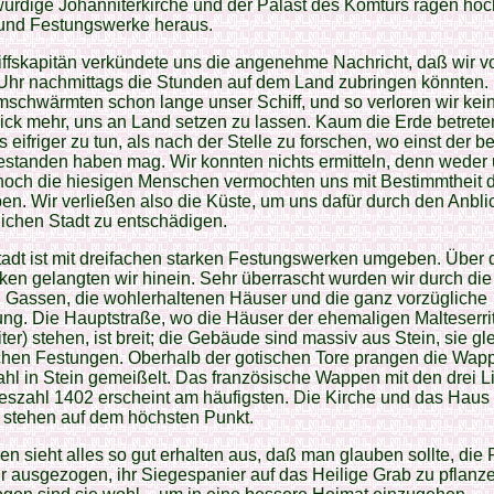
ürdige Johanniterkirche und der Palast des Komturs ragen hoc
und Festungswerke heraus.
ffskapitän verkündete uns die angenehme Nachricht, daß wir vo
 Uhr nachmittags die Stunden auf dem Land zubringen könnten.
schwärmten schon lange unser Schiff, und so verloren wir kei
ck mehr, uns an Land setzen zu lassen. Kaum die Erde betreten
ts eifriger zu tun, als nach der Stelle zu forschen, wo einst der 
standen haben mag. Wir konnten nichts ermitteln, denn weder
noch die hiesigen Menschen vermochten uns mit Bestimmtheit d
n. Wir verließen also die Küste, um uns dafür durch den Anbli
lichen Stadt zu entschädigen.
adt ist mit dreifachen starken Festungswerken umgeben. Über d
en gelangten wir hinein. Sehr überrascht wurden wir durch die
 Gassen, die wohlerhaltenen Häuser und die ganz vorzügliche
ung. Die Hauptstraße, wo die Häuser der ehemaligen Malteserrit
ter) stehen, ist breit; die Gebäude sind massiv aus Stein, sie gl
ichen Festungen. Oberhalb der gotischen Tore prangen die Wap
hl in Stein gemeißelt. Das französische Wappen mit den drei Li
eszahl 1402 erscheint am häufigsten. Die Kirche und das Haus
 stehen auf dem höchsten Punkt.
n sieht alles so gut erhalten aus, daß man glauben sollte, die R
r ausgezogen, ihr Siegespanier auf das Heilige Grab zu pflanz