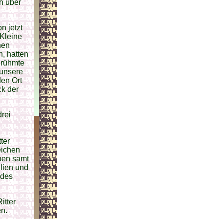
h über
n jetzt
 Kleine
nen
, hatten
berühmte
 unsere
en Ort
ck der
rei
ter
eichen
pen samt
lien und
 des
itter
en.