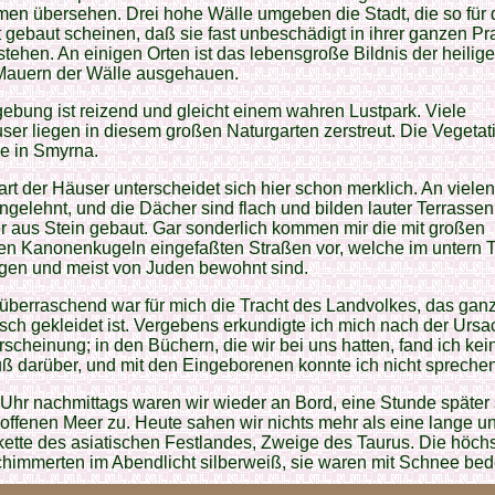
en übersehen. Drei hohe Wälle umgeben die Stadt, die so für 
 gebaut scheinen, daß sie fast unbeschädigt in ihrer ganzen Pr
tehen. An einigen Orten ist das lebensgroße Bildnis der heilig
Mauern der Wälle ausgehauen.
bung ist reizend und gleicht einem wahren Lustpark. Viele
er liegen in diesem großen Naturgarten zerstreut. Die Vegetati
e in Smyrna.
rt der Häuser unterscheidet sich hier schon merklich. An vielen
gelehnt, und die Dächer sind flach und bilden lauter Terrassen.
r aus Stein gebaut. Gar sonderlich kommen mir die mit großen
en Kanonenkugeln eingefaßten Straßen vor, welche im untern Te
egen und meist von Juden bewohnt sind.
berraschend war für mich die Tracht des Landvolkes, das gan
ch gekleidet ist. Vergebens erkundigte ich mich nach der Ursa
rscheinung; in den Büchern, die wir bei uns hatten, fand ich kei
ß darüber, und mit den Eingeborenen konnte ich nicht sprechen
Uhr nachmittags waren wir wieder an Bord, eine Stunde später
offenen Meer zu. Heute sahen wir nichts mehr als eine lange u
ette des asiatischen Festlandes, Zweige des Taurus. Die höch
chimmerten im Abendlicht silberweiß, sie waren mit Schnee bed