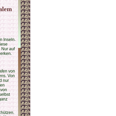
salem
n Inseln.
iese
 Nur auf
werken.
afen von
ens. Von
d nur
den
 von
selbst
ganz
chützen.