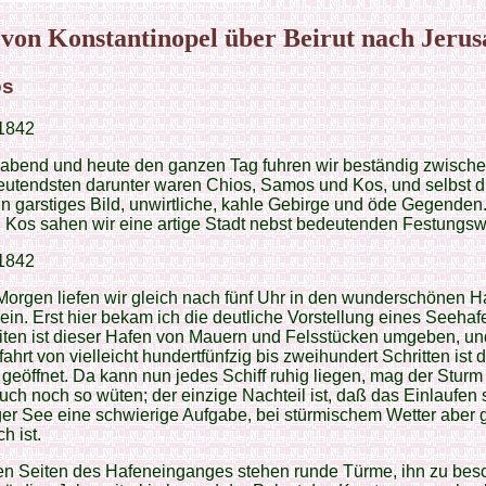
 von Konstantinopel über Beirut nach Jeru
os
 1842
abend und heute den ganzen Tag fuhren wir beständig zwische
eutendsten darunter waren Chios, Samos und Kos, und selbst d
in garstiges Bild, unwirtliche, kahle Gebirge und öde Gegenden.
l Kos sahen wir eine artige Stadt nebst bedeutenden Festungs
 1842
orgen liefen wir gleich nach fünf Uhr in den wunderschönen H
in. Erst hier bekam ich die deutliche Vorstellung eines Seehaf
iten ist dieser Hafen von Mauern und Felsstücken umgeben, un
fahrt von vielleicht hundertfünfzig bis zweihundert Schritten ist 
 geöffnet. Da kann nun jedes Schiff ruhig liegen, mag der Sturm
ch noch so wüten; der einzige Nachteil ist, daß das Einlaufen 
ger See eine schwierige Aufgabe, bei stürmischem Wetter aber 
h ist.
en Seiten des Hafeneinganges stehen runde Türme, ihn zu bes