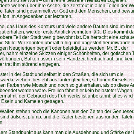
gen sind sie wohl – um in eine bessere Heimat einzugehen.
erte wehen über ihre Asche, die zerstreut in allen Teilen der Wel
re Taten sind gesammelt vor Gott und den Menschen, und bewu
e fort im Angedenken der letzteren.
he, das Haus des Komturs und viele andere Bauten sind im Inne
gut erhalten, wie der erste Anblick vermuten läßt. Dies kommt da
 obere Teil der Stadt wenig bewohnt ist. Da herrscht eine schaue
d Stille. Wir konnten überall ruhig und ungestört herumwandel
igen Neugierigen begafft oder beleidigt zu werden. Mr. B., der
r, nahm einzelne Skizzen einiger Schönheiten, der gotischen T
wölbungen, Balken usw. in sein Handzeichenbuch auf, und kein
 trat ihm störend entgegen.
ster in der Stadt und selbst in den Straßen, die sich um die
werke ziehen, besteht aus lauter gleichen, schönen Kieselstein
en Farben wie Mosaik und noch so gut erhalten, als ob diese Ar
 beendet worden wäre. Freilich fährt hier kein belasteter Wagen,
ermalmt; der Gebrauch des Fuhrwerks ist unbekannt; alles wird
, Eseln und Kamelen getragen.
 Wällen stehen noch die Kanonen aus den Zeiten der Genueser.
 sind äußerst plump, und die Räder bestehen aus runden Tafel
n.
sem Standpunkt aus kann man die Ausdehnung und Stärke der