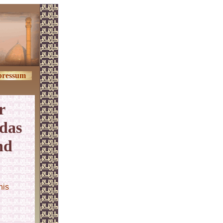
pressum
r
 das
nd
nis