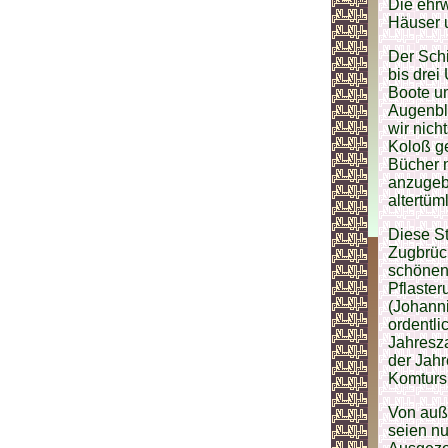
Die ehrw
Häuser 
Der Schi
bis drei
Boote um
Augenbli
wir nich
Koloß ge
Bücher 
anzugebe
altertüm
Diese St
Zugbrück
schönen
Pflaster
(Johanni
ordentl
Jahresza
der Jahr
Komturs
Von auße
seien nu