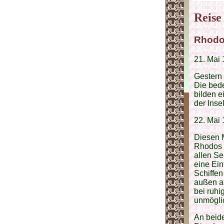
Reise
Rhod
21. Mai
Gestern 
Die bed
bilden e
der Inse
22. Mai
Diesen M
Rhodos e
allen Se
eine Ein
Schiffen
außen au
bei ruhi
unmöglic
An beid