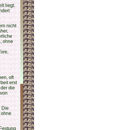
t liegt.
ndert
rn nicht
her,
rliche
n, ohne
ore,
en, oft
beit erst
 der die
 von
 Die
n ohne
 Festung