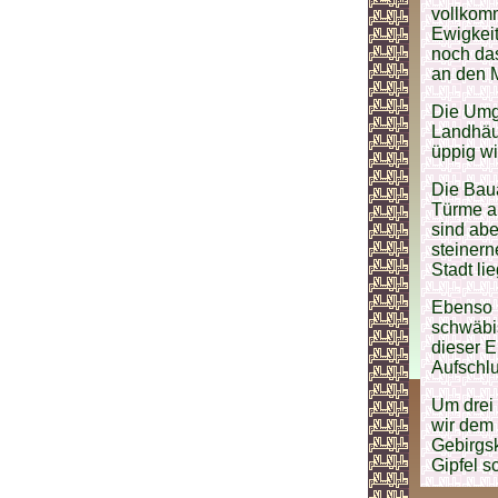
vollkomm
Ewigkeit
noch das
an den 
Die Umge
Landhäus
üppig wi
Die Baua
Türme an
sind abe
steinern
Stadt li
Ebenso ü
schwäbis
dieser E
Aufschlu
Um drei 
wir dem 
Gebirgsk
Gipfel s