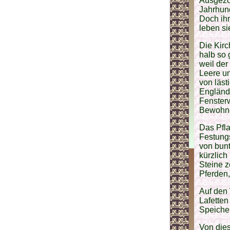
Ausgezo
Jahrhund
Doch ih
leben si
Die Kirc
halb so 
weil der
Leere un
von läst
Englände
Fenster
Bewohner
Das Pfla
Festungs
von bunt
kürzlich
Steine z
Pferden
Auf den
Lafetten
Speiche
Von die