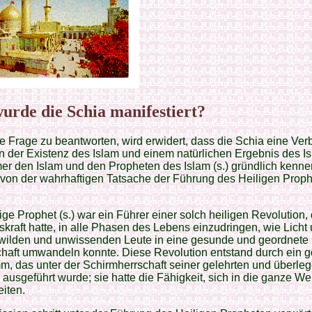
urde die Schia manifestiert?
 Frage zu beantworten, wird erwidert, dass die Schia eine Ve
 der Existenz des Islam und einem natürlichen Ergebnis des Isl
r den Islam und den Propheten des Islam (s.) gründlich kennen
 von der wahrhaftigen Tatsache der Führung des Heiligen Prophe
.
ige Prophet (s.) war ein Führer einer solch heiligen Revolution, 
kraft hatte, in alle Phasen des Lebens einzudringen, wie Licht 
 wilden und unwissenden Leute in eine gesunde und geordnete
haft umwandeln konnte. Diese Revolution entstand durch ein gö
, das unter der Schirmherrschaft seiner gelehrten und überle
ausgeführt wurde; sie hatte die Fähigkeit, sich in die ganze Wel
iten.