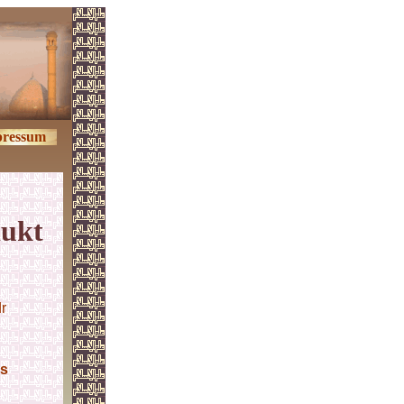
pressum
dukt
r
is