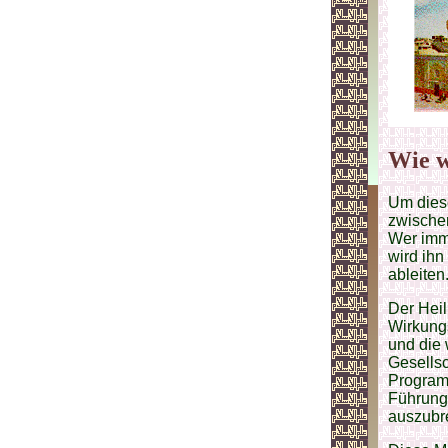
Wie w
Um diese
zwischen
Wer imme
wird ihn
ableiten
Der Heil
Wirkungs
und die
Gesellsc
Programm
Führung 
auszubre