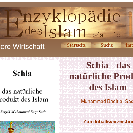
ere Wirtschaft
Startseite
Suche
Im
Schia - das
natürliche Pro
des Islam
Muhammad Baqir al-Sad
- Zum Inhaltsverzeichn