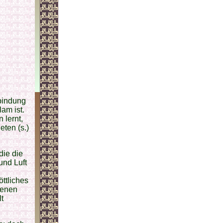
rbindung
am ist.
 lernt,
ten (s.)
die die
und Luft
ttliches
genen
t