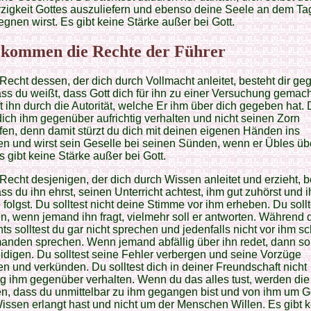
igkeit Gottes auszuliefern und ebenso deine Seele an dem Ta
gnen wirst. Es gibt keine Stärke außer bei Gott.
kommen die Rechte der Führer
Recht dessen, der dich durch Vollmacht anleitet, besteht dir g
ass du weißt, dass Gott dich für ihn zu einer Versuchung gemach
ft ihn durch die Autorität, welche Er ihm über dich gegeben hat.
 dich ihm gegenüber aufrichtig verhalten und nicht seinen Zorn
fen, denn damit stürzt du dich mit deinen eigenen Händen ins
n und wirst sein Geselle bei seinen Sünden, wenn er Übles üb
Es gibt keine Stärke außer bei Gott.
Recht desjenigen, der dich durch Wissen anleitet und erzieht, b
ass du ihn ehrst, seinen Unterricht achtest, ihm gut zuhörst und 
folgst. Du solltest nicht deine Stimme vor ihm erheben. Du sollt
n, wenn jemand ihn fragt, vielmehr soll er antworten. Während 
hts solltest du gar nicht sprechen und jedenfalls nicht vor ihm sc
anden sprechen. Wenn jemand abfällig über ihn redet, dann sol
eidigen. Du solltest seine Fehler verbergen und seine Vorzüge
en und verkünden. Du solltest dich in deiner Freundschaft nicht
ig ihm gegenüber verhalten. Wenn du das alles tust, werden di
n, dass du unmittelbar zu ihm gegangen bist und von ihm um G
issen erlangt hast und nicht um der Menschen Willen. Es gibt 