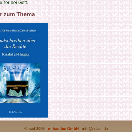
ußer bei Gott.
r zum Thema
© seit 2006 -
m-haditec GmbH
-
info
@eslam.de