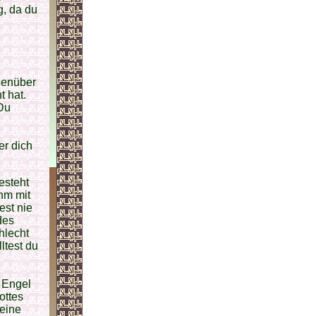
g, da du
egenüber
t hat.
 Du
er dich
esteht
ihm mit
est nie
des
hlecht
ltest du
e Engel
ottes
keine