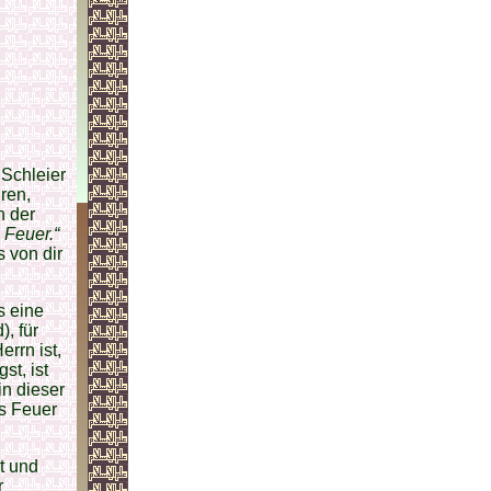
 Schleier
ren,
n der
 Feuer.“
 von dir
s eine
, für
rrn ist,
st, ist
in dieser
as Feuer
t und
r