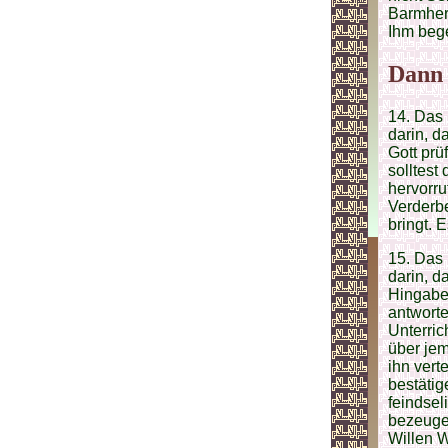
Barmherz
Ihm bege
Dann 
14. Das 
darin, d
Gott prü
solltest
hervorru
Verderbe
bringt. 
15. Das 
darin, d
Hingabe 
antworte
Unterric
über jem
ihn vert
bestätig
feindsel
bezeuge
Willen W