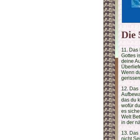
Die 
11. Das 
Gottes i
deine Au
Überlief
Wenn du 
gerissen
12. Das 
Aufbewah
das du k
wofür du
es siche
Welt Bet
in der n
13. Das 
nicht Se