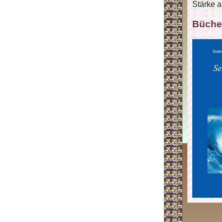
Stärke a
Büche