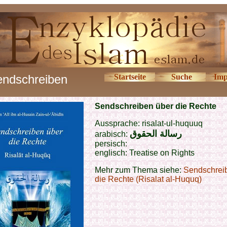
ndschreiben
Startseite
Suche
Imp
Sendschreiben über die Rechte
Aussprache: risalat-ul-huquuq
رسالة الحقوق
arabisch:
persisch:
englisch: Treatise on Rights
Mehr zum Thema siehe:
Sendschrei
die Rechte (Risalat al-Huquq)