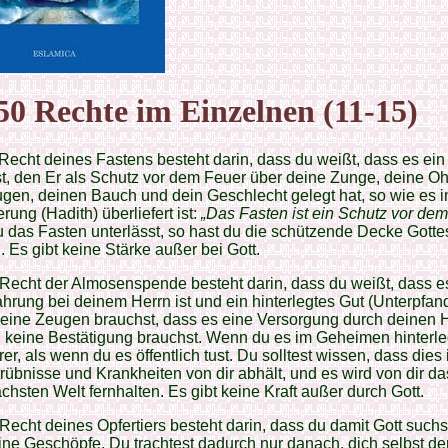
50 Rechte im Einzelnen (11-15)
Recht deines Fastens besteht darin, dass du weißt, dass es ein
st, den Er als Schutz vor dem Feuer über deine Zunge, deine Oh
gen, deinen Bauch und dein Geschlecht gelegt hat, so wie es i
erung (Hadith) überliefert ist:
„Das Fasten ist ein Schutz vor dem
das Fasten unterlässt, so hast du die schützende Decke Gottes
. Es gibt keine Stärke außer bei Gott.
Recht der Almosenspende besteht darin, dass du weißt, dass e
rung bei deinem Herrn ist und ein hinterlegtes Gut (Unterpfand)
eine Zeugen brauchst, dass es eine Versorgung durch deinen He
 keine Bestätigung brauchst. Wenn du es im Geheimen hinterleg
rer, als wenn du es öffentlich tust. Du solltest wissen, dass dies 
rübnisse und Krankheiten von dir abhält, und es wird von dir d
ächsten Welt fernhalten. Es gibt keine Kraft außer durch Gott.
Recht deines Opfertiers besteht darin, dass du damit Gott suchs
ine Geschöpfe. Du trachtest dadurch nur danach, dich selbst de