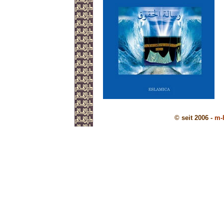
© seit 2006 -
m-