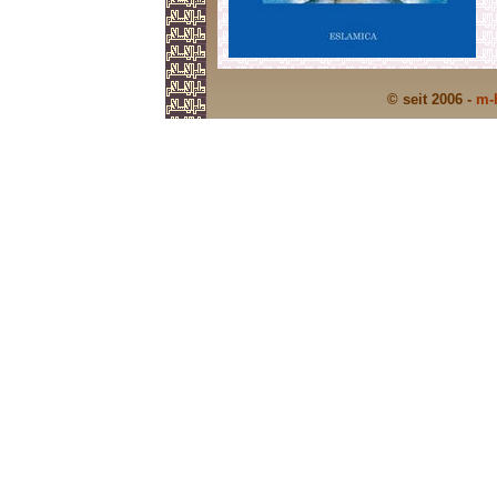
© seit 2006 -
m-