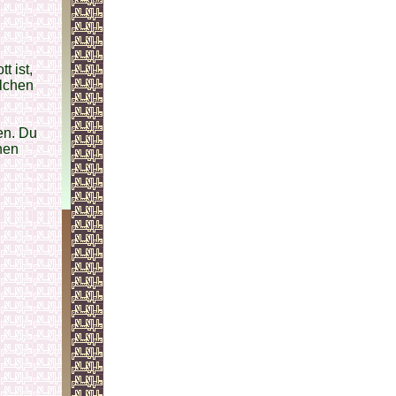
t ist,
olchen
sen. Du
nen