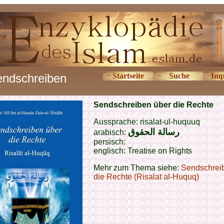
ndschreiben
Startseite
Suche
Imp
Sendschreiben über die Rechte
Aussprache: risalat-ul-huquuq
رسالة الحقوق
arabisch:
persisch:
englisch: Treatise on Rights
Mehr zum Thema siehe:
Sendschrei
die Rechte (Risalat al-Huquq)