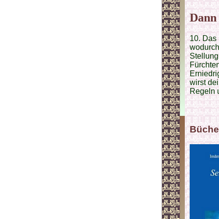
Dann 
10. Das 
wodurch 
Stellung
Fürchte
Erniedri
wirst de
Regeln u
Büche