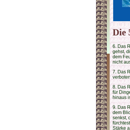
Die 
6. Das R
gehst, d
dem Feue
nicht au
7. Das R
verboten
8. Das R
für Ding
hinaus is
9. Das R
dem Blic
senkst, 
fürchtes
Stärke a