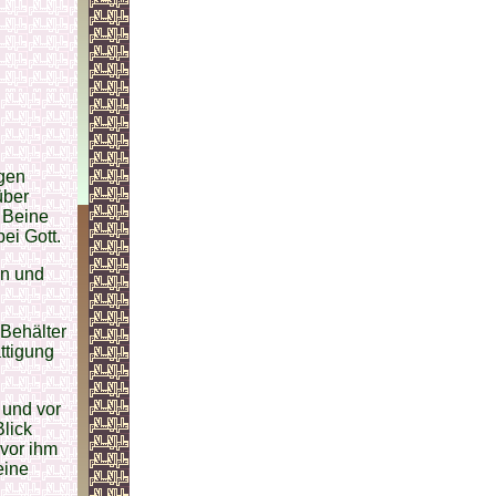
ngen
über
e Beine
ei Gott.
en und
 Behälter
ttigung
 und vor
lick
 vor ihm
eine