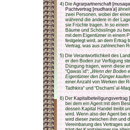
4) Die
Agrarpartnerschaft [
musaqa
Pachtvertrag [
mudhara'a
]
ähnel
zwei Personen, wobei der eine
während die andere in der Lag
sie Früchte tragen. In so einem V
Bäume und Schösslinge zu bewäs
mit dem Eigentümer in einem Pr
festgelegt wird, an dem Ertrag b
Vertrag, was aus zahlreichen R
5) Die Verantwortlichkeit des Land
er den Boden zur Verfügung stel
Düngung tragen, wenn diese erfor
“Qawas´id“: „
Wenn der Boden e
Eigentümer den Dünger kaufen u
einer Anzahl von Werken der R
Tadhkira“ und “Dschami´al-Maqa
6) Der
Kapitalbeteiligungsvertrag [
bei dem ein Agent mit dem Besi
dessen Kapital Handel treibt u
wird. Wenn also der Agent bei
wird dieser zwischen ihm und 
Vereinbarung des Vertrages aufg
trägt der Kapitaleigner sie all