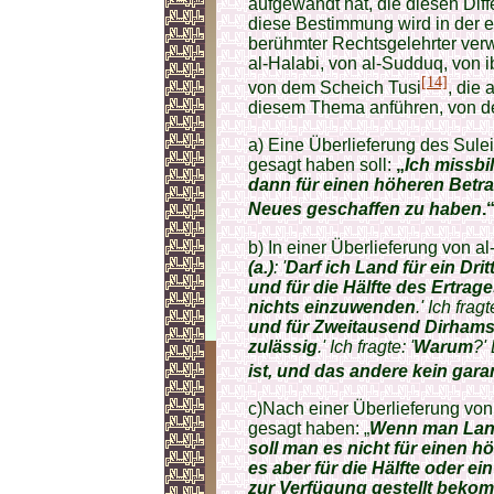
aufgewandt hat, die diesen Diffe
diese Bestimmung wird in der 
berühmter Rechtsgelehrter ver
al-Halabi, von al-Sudduq, von 
[14]
von dem Scheich Tusi
, die
diesem Thema anführen, von den
a) Eine Überlieferung des Sule
gesagt haben soll:
„
Ich missbi
dann für einen höheren Betr
Neues geschaffen zu haben
.
b) In einer Überlieferung von al
(a.)
: '
Darf ich Land für ein Drit
und für die Hälfte des Ertrag
nichts einzuwenden
.' Ich fragte
und für Zweitausend Dirhams
zulässig
.' Ich fragte: '
Warum
?' 
ist, und das andere kein gara
c)Nach einer Überlieferung von
gesagt haben: „
Wenn man Land 
soll man es nicht für einen 
es aber für die Hälfte oder ei
zur Verfügung gestellt beko