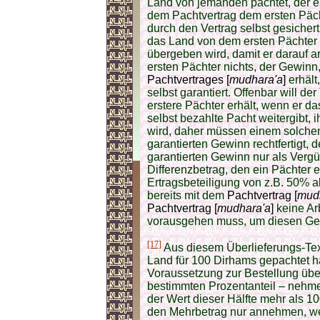
Land von jemanden pachtet, der es 
dem Pachtvertrag dem ersten Pächte
durch den Vertrag selbst gesicher
das Land von dem ersten Pächter
übergeben wird, damit er darauf ar
ersten Pächter nichts, der Gewinn
Pachtvertrages [
mudhara'a
]
erhält
selbst garantiert. Offenbar will de
erstere Pächter erhält, wenn er d
selbst bezahlte Pacht weitergibt, 
wird, daher müssen einem solchen
garantierten Gewinn rechtfertigt, 
garantierten Gewinn nur als Vergü
Differenzbetrag, den ein Pächter 
Ertragsbeteiligung von z.B. 50% a
bereits mit dem
Pachtvertrag [
mud
Pachtvertrag [
mudhara'a
]
keine Ar
vorausgehen muss, um diesen Gewi
[17]
Aus diesem Überlieferungs-Tex
Land für 100 Dirhams gepachtet h
Voraussetzung zur Bestellung über
bestimmten Prozentanteil – nehmen
der Wert dieser Hälfte mehr als 10
den Mehrbetrag nur annehmen, wen