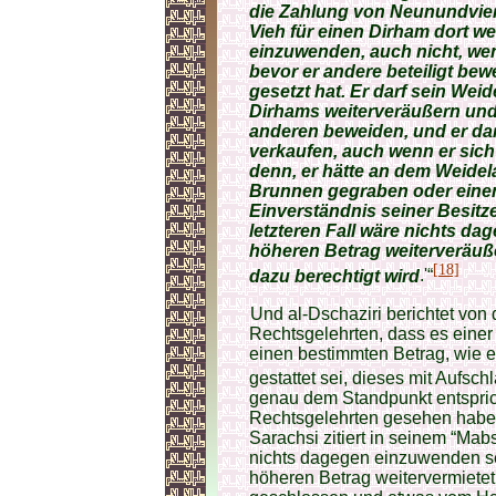
die Zahlung von Neunundvierz
Vieh für einen Dirham dort we
einzuwenden, auch nicht, wen
bevor er andere beteiligt bew
gesetzt hat. Er darf sein Weid
Dirhams weiterveräußern un
anderen beweiden, und er dar
verkaufen, auch wenn er sich 
denn, er hätte an dem Weide
Brunnen gegraben oder einen
Einverständnis seiner Besit
letzteren Fall wäre nichts d
höheren Betrag weiterveräußer
[18]
dazu berechtigt wird
.'“
Und al-Dschaziri berichtet von d
Rechtsgelehrten, dass es einer
einen bestimmten Betrag, wie et
gestattet sei, dieses mit Aufsc
genau dem Standpunkt entsprich
Rechtsgelehrten gesehen haben.
Sarachsi zitiert in seinem “Mab
nichts dagegen einzuwenden se
höheren Betrag weitervermietet