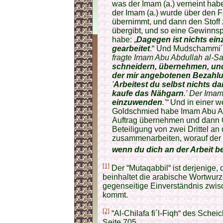
was der Imam (a.) verneint habe.
der Imam (a.) wurde über den Fa
übernimmt, und dann den Stof
übergibt, und so eine Gewinnsp
habe: „
Dagegen ist nichts ein
gearbeitet
.“ Und Mudschammi´ ü
fragte Imam Abu Abdullah al-Sad
schneidern, übernehmen, und
der mir angebotenen Bezahlu
'
Arbeitest du selbst nichts da
kaufe das Nähgarn
.' Der Imam 
einzuwenden
.'“
Und in einer we
Goldschmied habe Imam Abu Abdu
Auftrag übernehmen und dann Ge
Beteiligung von zwei Drittel an
zusammenarbeiten, worauf der I
wenn du dich an der Arbeit be
[1]
Der “Mutaqabbil“ ist derjenige, 
beinhaltet die arabische Wortwurz
gegenseitige Einverständnis zwi
kommt.
[2]
“Al-Chilafa fi´l-Fiqh“ des Sche
Seite 705