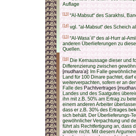
Auflage
[13]
“Al-Mabsut“ des Sarakhsi, Band
[14]
vgl. “al-Mabsut“ des Scheich al
[15]
“Al-Wasa´il“ des al-Hurr al-Ami
anderen Überlieferungen zu dies
Quellen.
[16]
Die Kernaussage dieser und fol
Differenzierung zwischen gewöhn
[
mudhara'a
]
: Im Falle gewöhnlich
Land für 100 Dinare pachtet, darf 
weiterverpachten, sofern er an dem
Falle des
Pachtvertrages [
mudhar
Landes und des Saatgutes überei
ihn mit z.B. 50% am Ertrag zu bete
einem anderen Arbeiter überlassen
dass er z.B. 30% des Ertrages bek
sich behält. Der Überlieferungs-T
gewöhnlicher Verpachtung und d
führt als Rechtfertigung an, dass 
andere nicht. Mit diesem Argument