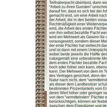
Teilhaberpacht überlässt, dann wür
“Arbeit zu ihren Gunsten“ umschr
darauf hin, dass es sich bei der A
gemacht wird, um eine Arbeit nach
der Arbeit, die in den beiden vor
Rechtmäßigkeit einer Weiterverp
wird, die Arbeit des ersten Pächte
von ihm selbst bezahlte Pacht wei
wird ein Mehrwert als Gewinn für d
vorausgesetzt, sondern dieser Me
der erste Pächter hat vielleicht d
und ist dann mit einem Unterpächt
wobei beide jeweils die Hälfte de
naturgemäß eine unbestimmte Meng
dem ersten Pächter bezahlte Pach
hoch oder höher sein kann, ebens
kann. Der Mehrwert von dem im Text
des Vertrages gesichert, denn der 
Natur nach nicht, dem “vermitteln
als dieser dem Landbesitzer schul
bestimmten Prozentanteils vom Er
deren Wert höher oder geringer se
von dem “vermittelnden“ Pächter 
berücksichtigen, können wir festst
zwischen dem Eigentümer und dem 