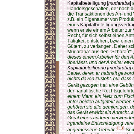
Kapitalbeteiligung [
mudaraba
]
Handelsgeschäften, der nach de
die Transaktionen des An- und V
z.B. ein Eigentümer von Produ
eines
Kapitalbeteiligungsvertrag
wenn er sie einem Arbeiter zur
Recht, für sich selbst einen An
Tätigkeit entstehen, bzw. einen
Gütern, zu verlangen. Daher sch
Mudaraba“ aus den “Schara´i“: 
dieses einem Arbeiter für den A
überlässt, und der Arbeiter etw
Kapitalbeteiligung [mudaraba]
Beute, deren er habhaft geword
nichts davon zusteht, nur dass
Gerät gezogen hat, eine Gebüh
der hanafitische Rechtsgelehrte
einem Mann ein Netz zum Fischf
unter beiden aufgeteilt werden s
gehören sie alle demjenigen, de
das Gerät erwirbt ein Anrecht, 
Gerät eines anderen verwenden 
irgendeine Entschädigung verei
[13]
angemessene Gebühr
.“
Somi