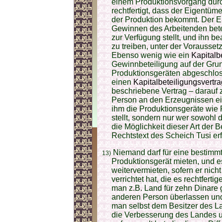
einem Produktionsvorgang durch
rechtfertigt, dass der Eigentü
der Produktion bekommt. Der E
Gewinnen des Arbeitenden bete
zur Verfügung stellt, und ihn b
zu treiben, unter der Vorausset
Ebenso wenig wie ein
Kapitalbe
Gewinnbeteiligung auf der Grun
Produktionsgeräten abgeschlosse
einen
Kapitalbeteiligungsvertra
beschriebene Vertrag – darauf z
Person an den Erzeugnissen eine
ihm die Produktionsgeräte wie
stellt, sondern nur wer sowohl 
die Möglichkeit dieser Art der B
Rechtstext des Scheich Tusi er
Niemand darf für eine bestimm
13)
Produktionsgerät mieten, und e
weitervermieten, sofern er nic
verrichtet hat, die es rechtfer
man z.B. Land für zehn Dinare 
anderen Person überlassen und 
man selbst dem Besitzer des La
die Verbesserung des Landes 