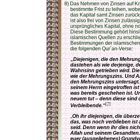
8) Das Nehmen von Zinsen auf Kred
bestimmte Frist zu leihen, wob
das Kapital samt Zinsen zurückz
ist also frei von Zinsen zulässi
ursprüngliches Kapital, ohne n
Diese Bestimmung gehört hinsich
islamischen Quellen zu erschli
Bestimmungen der islamische
die folgenden Qur´an-Verse:
„Diejenigen, die den Mehrung
dastehen als wie derjenige,
Wahnsinn getrieben wird. Dies
wie der Mehrungszins. Und Al
den Mehrungszins untersagt
seinem Herrn eingetroffen ist
was bereits geschehen ist. Un
neuem tut – denn diese sind d
[7]
Verbleibende.“
„
Oh ihr diejenigen, die überze
das, was noch verblieben ist
seid. Denn wenn ihr dies nich
Allah und seinem Gesandten.
euer (ausgeliehenes) Grundve