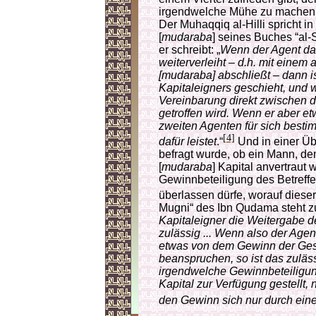
irgendwelche Mühe zu machen,
Der Muhaqqiq al-Hilli spricht i
[
mudaraba
] seines Buches “al-
er schreibt: „
Wenn der Agent das
weiterverleiht – d.h. mit einem
[mudaraba] abschließt – dann is
Kapitaleigners geschieht, und 
Vereinbarung direkt zwischen
getroffen wird. Wenn er aber 
zweiten Agenten für sich bestim
[4]
dafür leistet
.“
Und in einer Übe
befragt wurde, ob ein Mann, dem
[
mudaraba
] Kapital anvertraut 
Gewinnbeteiligung des Betreff
überlassen dürfe, worauf dieser
Mugni“ des Ibn Qudama steht z
Kapitaleigner die Weitergabe de
zulässig ... Wenn also der Agent
etwas von dem Gewinn der Ges
beanspruchen, so ist das zulässi
irgendwelche Gewinnbeteiligung
Kapital zur Verfügung gestellt, 
den Gewinn sich nur durch eine