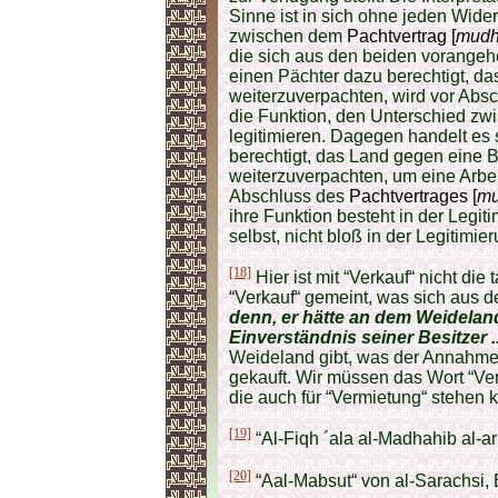
Sinne ist in sich ohne jeden Wide
zwischen dem
Pachtvertrag [
mudh
die sich aus den beiden vorangehe
einen Pächter dazu berechtigt, d
weiterzuverpachten, wird vor Absc
die Funktion, den Unterschied zw
legitimieren. Dagegen handelt es s
berechtigt, das Land gegen eine B
weiterzuverpachten, um eine Arbeit
Abschluss des
Pachtvertrages [
mu
ihre Funktion besteht in der Legit
selbst, nicht bloß in der Legitimi
[18]
Hier ist mit “Verkauf“ nicht di
“Verkauf“ gemeint, was sich aus d
denn, er hätte an dem Weideland
Einverständnis seiner Besitzer ..
Weideland gibt, was der Annahme w
gekauft. Wir müssen das Wort “Ve
die auch für “Vermietung“ stehen 
[19]
“Al-Fiqh ´ala al-Madhahib al-ar
[20]
“Aal-Mabsut“ von al-Sarachsi, 