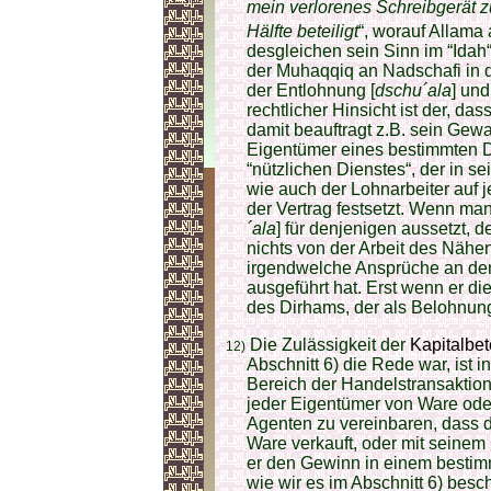
mein verlorenes Schreibgerät z
Hälfte beteiligt
“, worauf Allama a
desgleichen sein Sinn im “Idah“
der Muhaqqiq an Nadschafi in 
der Entlohnung [
dschu´ala
] un
rechtlicher Hinsicht ist der, 
damit beauftragt z.B. sein Gew
Eigentümer eines bestimmten D
“nützlichen Dienstes“, der in s
wie auch der Lohnarbeiter auf 
der Vertrag festsetzt. Wenn ma
´ala
] für denjenigen aussetzt,
nichts von der Arbeit des Näh
irgendwelche Ansprüche an den 
ausgeführt hat. Erst wenn er die
des Dirhams, der als Belohnung 
Die Zulässigkeit der
Kapitalbete
12)
Abschnitt 6) die Rede war, ist
Bereich der Handelstransaktion
jeder Eigentümer von Ware oder
Agenten zu vereinbaren, dass di
Ware verkauft, oder mit seinem
er den Gewinn in einem bestimm
wie wir es im Abschnitt 6) bes