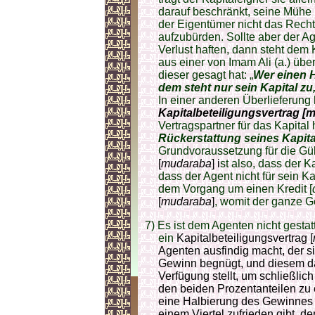
darauf beschränkt, seine Mühe 
der Eigentümer nicht das Recht
aufzubürden. Sollte aber der A
Verlust haften, dann steht dem
aus einer von Imam Ali (a.) übe
dieser gesagt hat: „
Wer einen H
dem steht nur sein Kapital 
In einer anderen Überlieferung h
Kapitalbeteiligungsvertrag [
Vertragspartner für das Kapital
Rückerstattung seines Kapita
Grundvoraussetzung für die Gül
[
mudaraba
] i
st also, dass der K
dass der Agent nicht für sein Ka
dem Vorgang um einen Kredit [
[
mudaraba
]
, womit der ganze G
7) Es ist dem Agenten nicht gesta
ein
Kapitalbeteiligungsvertrag [
Agenten ausfindig macht, der s
Gewinn begnügt, und diesem da
Verfügung stellt, um schließlic
den beiden Prozentanteilen zu 
eine Halbierung des Gewinnes v
einem Viertel zufrieden gibt, d