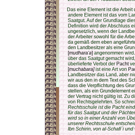
Das eine Element ist die Arbeit 
andere Element ist das vom Lan
Saatgut. Auf der Grundlage di
Definition wird der Abschluss e
ungesetzlich, wenn der Landbesi
der Arbeiter sowohl für die Arbei
da gemäß dem eben angeführten
den Landbesitzer als eine Gru
[
mudhara'a
]
angenommen wird. 
über das Saatgut gemacht wird
überlieferte Verbot der
Pacht
ve
[
muchabara]
ist eine Art von
Pac
Landbesitzer das Land, aber ni
wir aus den in dem Text des S
dass die Verpflichtung des Gru
stellen, als ein Grundelement e
der Vertrag nicht gültig ist. Zu
von Rechtsgelehrten. So schrei
Rechtsschule ist die Pacht eind
für das Saatgut und der Pächter
wird so in einer Anzahl von Übe
unserer Rechtsschule entscheid
Ibn Schirin, von al-Schafi´i und