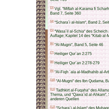
[3]
Vgl. “Miftah al-Karama fi Schar
Band 7, Seite 360
[4]
“Schara´i al-Islam“, Band 2, Se
[5]
“Wasa´il al-Schia“ des Scheich 
Auflage; Kapitel 14 des “Kitab al
[6]
“Al-Mugni“, Band 5, Seite 46
[7]
Heiliger Qur´an 2:275
[8]
Heiliger Qur´an 2:278-279
[9]
“Al-Fiqh ´ala al-Madhahib al-Ar
[10]
“Al-Mugni“ des Ibn Qudama, Ba
[11]
Tadhkirt al-Fuqaha“ des Allama a
Thema, und “Qawa´id al-Ahkam“, S
anderen Quellen
[12]
“Schara´i al-Islam“ des Muhaqqi