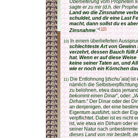
Überlieferung vom Propheten 
sagte er zu mir (d.h. der Proph
Land wo die Zinsnahme verbre
schuldet, und dir eine Last 
macht, dann sollst du es abe
[10]
Zinsnahme
.'“
In einem überlieferten Ausspruc
10)
schlechteste Art von Gewinn 
verzehrt, dessen Bauch füllt A
hat. Wenn er auf diese Weise
keine seiner Taten an, und Al
wie er noch ein Körnchen dav
Die Entlohnung [
dschu´ala
] is
11)
nämlich die Selbstverpflichtung
zu belohnen, etwa dass jemand 
bekommt einen Dinar
“, oder: „
W
Dirham
.“ Der Dinar oder der D
an denjenigen, der eine besti
Eigentum ausführt, sich der E
verpflichtet. Dabei ist es nicht 
ist, wie etwa ein Dirham oder e
seiner Natur nach unbestimmtes
dieses Land von mir bestellt, de