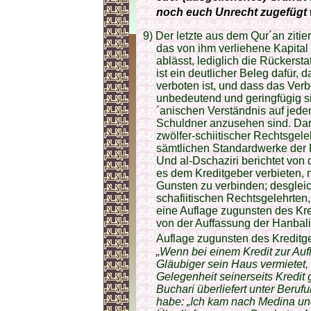
noch euch Unrecht zugefügt 
9) Der letzte aus dem Qur´an zitie
das von ihm verliehene Kapita
ablässt, lediglich die Rückersta
ist ein deutlicher Beleg dafür,
verboten ist, und dass das Verbo
unbedeutend und geringfügig s
´anischen Verständnis auf jede
Schuldner anzusehen sind. Darüb
zwölfer-schiitischer Rechtsgele
sämtlichen Standardwerke der 
Und al-Dschaziri berichtet von 
es dem Kreditgeber verbieten, 
Gunsten zu verbinden; desgleic
schafiitischen Rechtsgelehrten,
eine Auflage zugunsten des Kred
von der Auffassung der Hanbalit
Auflage zugunsten des Kreditgeb
„Wenn bei einem Kredit zur Au
Gläubiger sein Haus vermietet, 
Gelegenheit seinerseits Kredit 
Buchari überliefert unter Beru
habe: „Ich kam nach Medina und