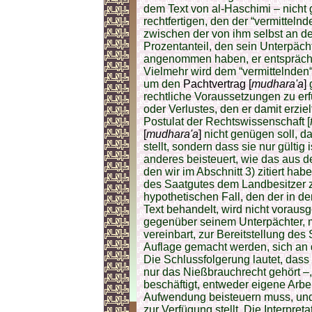
dem Text von al-Haschimi – nicht
rechtfertigen, den der “vermitteln
zwischen der von ihm selbst an d
Prozentanteil, den sein Unterpäch
angenommen haben, er entspräche z
Vielmehr wird dem “vermittelnden“
um den
Pachtvertrag [
mudhara'a
]
rechtliche Voraussetzungen zu er
oder Verlustes, den er damit erzie
Postulat der Rechtswissenschaft [
[
mudhara'a
]
nicht genügen soll, d
stellt, sondern dass sie nur gülti
anderes beisteuert, wie das aus d
den wir im Abschnitt 3) zitiert hab
des Saatgutes dem Landbesitzer 
hypothetischen Fall, den der in d
Text behandelt, wird nicht vorausg
gegenüber seinem Unterpächter, 
vereinbart, zur Bereitstellung des
Auflage gemacht werden, sich an d
Die Schlussfolgerung lautet, dass 
nur das Nießbrauchrecht gehört –,
beschäftigt, entweder eigene Arbe
Aufwendung beisteuern muss, und 
zur Verfügung stellt. Die Interpre