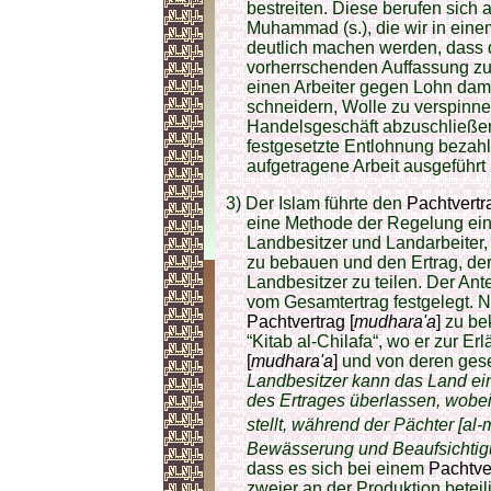
bestreiten. Diese berufen sich
Muhammad (s.), die wir in eine
deutlich machen werden, dass d
vorherrschenden Auffassung zu
einen Arbeiter gegen Lohn dami
schneidern, Wolle zu verspinne
Handelsgeschäft abzuschließen,
festgesetzte Entlohnung bezah
aufgetragene Arbeit ausgeführt 
3) Der Islam führte den
Pachtvertra
eine Methode der Regelung ein
Landbesitzer und Landarbeiter, b
zu bebauen und den Ertrag, der 
Landbesitzer zu teilen. Der Ant
vom Gesamtertrag festgelegt. 
Pachtvertrag [
mudhara'a
]
zu be
“Kitab al-Chilafa“, wo er zur Er
[
mudhara'a
]
und von deren gese
Landbesitzer kann das Land ei
des Ertrages überlassen, wobei
stellt, während der Pächter [al-
Bewässerung und Beaufsichtigun
dass es sich bei einem
Pachtver
zweier an der Produktion beteil