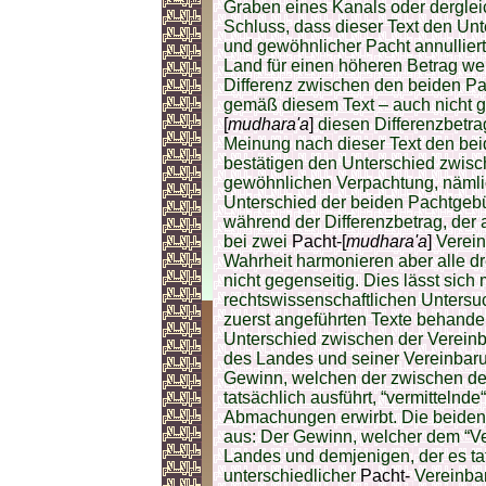
Graben eines Kanals oder dergle
Schluss, dass dieser Text den Un
und gewöhnlicher Pacht annullier
Land für einen höheren Betrag we
Differenz zwischen den beiden Pac
gemäß diesem Text – auch nicht ge
[
mudhara'a
]
diesen Differenzbetra
Meinung nach dieser Text den be
bestätigen den Unterschied zwis
gewöhnlichen Verpachtung, nämlic
Unterschied der beiden Pachtgebühr
während der Differenzbetrag, der 
bei zwei
Pacht-[
mudhara'a
]
Verein
Wahrheit harmonieren aber alle dr
nicht gegenseitig. Dies lässt sich
rechtswissenschaftlichen Untersu
zuerst angeführten Texte behande
Unterschied zwischen der Verein
des Landes und seiner Vereinbaru
Gewinn, welchen der zwischen de
tatsächlich ausführt, “vermittelnd
Abmachungen erwirbt. Die beiden
aus: Der Gewinn, welcher dem “Ve
Landes und demjenigen, der es tat
unterschiedlicher
Pacht-
Vereinba