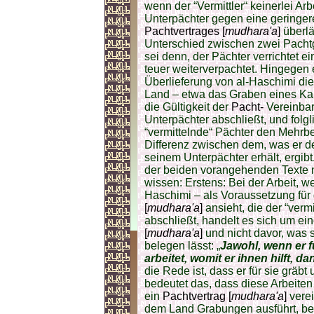
wenn der “Vermittler“ keinerlei A
Unterpächter gegen eine geringer
Pachtvertrages [
mudhara'a
]
überl
Unterschied zwischen zwei Pachtge
sei denn, der Pächter verrichtet 
teuer weiterverpachtet. Hingegen 
Überlieferung von al-Haschimi die
Land – etwa das Graben eines Kan
die Gültigkeit der
Pacht-
Vereinba
Unterpächter abschließt, und folgl
“vermittelnde“ Pächter den Mehrbe
Differenz zwischen dem, was er d
seinem Unterpächter erhält, ergi
der beiden vorangehenden Texte n
wissen: Erstens: Bei der Arbeit, we
Haschimi – als Voraussetzung für d
[
mudhara'a
]
ansieht, die der “ver
abschließt, handelt es sich um ei
[
mudhara'a
]
und nicht davor, was 
belegen lässt: „
Jawohl, wenn er f
arbeitet, womit er ihnen hilft, da
die Rede ist, dass er für sie gräbt 
bedeutet das, dass diese Arbeit
ein
Pachtvertrag [
mudhara'a
]
vere
dem Land Grabungen ausführt, bev