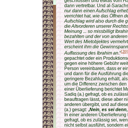
geschlossen und etwas vom Hau
dann vertretbar. Und al-Sarachs
nur dann einen Aufschlag erheb
verrichtet hat, wie das Öffnen
Aufschlag wird also durch die ge
die Altvorderen unserer Rechtss
Meinung ... so missbilligt Ibr
bezahlten und der von anderen 
Wert des Mietobjektes vermehr
erscheint ihm die Gewinnspanne
[20]
Auffassung des Ibrahim an
.“
gepachtet oder ein Produktionsge
gegen eine höhere Gebühr weit
Person vereinbaren, dass er ein
und dann für die Ausführung die
geringere Bezahlung erhält, als
um die Differenz zwischen den 
einer Überlieferung berichtet 
Sadiq (a.) gefragt, ob es zuläss
beauftragen lässt, diese aber n
anderen übergibt, und auf die
(a.) gesagt: „
Nein, es sei denn,
In einer anderen Überlieferung
gefragt, ob es zulässig sei, we
nicht selbst ausführt, sondern 