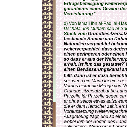
Ertragsbeteiligung weiterver
garantieren einen Gewinn de
Vereinbarung
.“
d) Von Ismail ibn al-Fadl al-Hasc
Dschafar ibn Muhammad al-Sadiq
Stück vom
Grundbesitzersatz
bestimmte Summe von Dirham
Naturalien verpachtet bekom
weiterverpachtet, dass derjen
einen geringeren oder einen 
so dass er aus der Weiterve
erhält, ist ihm das gestattet
?' 
einen Bewässerungskanal anle
hilft, dann ist er dazu berecht
sei, wenn ein Mann für eine b
Voraus bekannte Menge von Na
Grundbesitzersatzabgabe-Land 
Parzelle für Parzelle gegen ein
er ohne selbst etwas aufzuwen
die er dem Herrscher zahlt, erh
Voraussetzung weiterverpachtet,
Ausgrabung trägt, und so einen
wobei ihm der Boden des Landes
antwortete: „
Wenn man Land pac