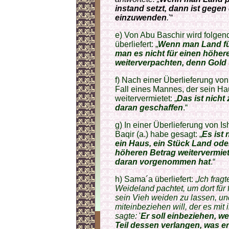
instand setzt, dann ist gegen
einzuwenden
.
'“
e) Von Abu Baschir wird folgen
überliefert: „
Wenn man Land für
man es nicht für einen höher
weiterverpachten, denn Gold 
f) Nach einer Überlieferung von
Fall eines Mannes, der sein Ha
weitervermietet: „
Das ist nicht
daran geschaffen
.“
g) In einer Überlieferung von
Baqir (a.) habe gesagt: „
Es ist
ein Haus, ein Stück Land oder
höheren Betrag weitervermiet
daran vorgenommen hat
.“
h) Sama´a überliefert: „
Ich frag
Weideland pachtet, um dort für
sein Vieh weiden zu lassen, un
miteinbeziehen will, der es mi
sagte:
'
Er soll einbeziehen, w
Teil dessen verlangen, was er