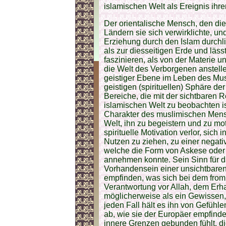
islamischen Welt als Ereignis ihre
Der orientalische Mensch, den die
Ländern sie sich verwirklichte, un
Erziehung durch den Islam durchli
als zur diesseitigen Erde und läs
faszinieren, als von der Materie u
die Welt des Verborgenen anstelle 
geistiger Ebene im Leben des Musl
geistigen (spirituellen) Sphäre de
Bereiche, die mit der sichtbaren R
islamischen Welt zu beobachten is
Charakter des muslimischen Mensc
Welt, ihn zu begeistern und zu moti
spirituelle Motivation verlor, sich
Nutzen zu ziehen, zu einer negati
welche die Form von Askese oder
annehmen konnte. Sein Sinn für 
Vorhandensein einer unsichtbaren
empfinden, was sich bei dem from
Verantwortung vor Allah, dem Erh
möglicherweise als ein Gewissen, 
jeden Fall hält es ihn von Gefühl
ab, wie sie der Europäer empfind
innere Grenzen gebunden fühlt, d