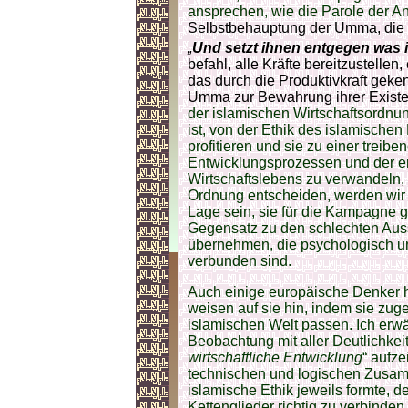
ansprechen, wie die Parole der A
Selbstbehauptung der Umma, die b
„
Und setzt ihnen entgegen was ih
befahl, alle Kräfte bereitzustellen,
das durch die Produktivkraft geke
Umma zur Bewahrung ihrer Existe
der islamischen Wirtschaftsordnun
ist, von der Ethik des islamische
profitieren und sie zu einer treib
Entwicklungsprozessen und der e
Wirtschaftslebens zu verwandeln, e
Ordnung entscheiden, werden wir 
Lage sein, sie für die Kampagne 
Gegensatz zu den schlechten Auss
übernehmen, die psychologisch un
verbunden sind.
Auch einige europäische Denker h
weisen auf sie hin, indem sie zuge
islamischen Welt passen. Ich erwä
Beobachtung mit aller Deutlichkei
wirtschaftliche Entwicklung
“ aufze
technischen und logischen Zusam
islamische Ethik jeweils formte, 
Kettenglieder richtig zu verbinde