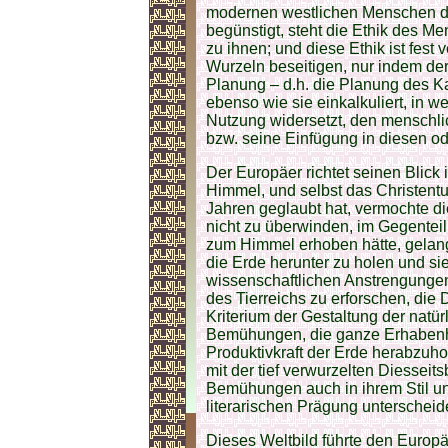
modernen westlichen Menschen di
begünstigt, steht die Ethik des M
zu ihnen; und diese Ethik ist fest 
Wurzeln beseitigen, nur indem der
Planung – d.h. die Planung des K
ebenso wie sie einkalkuliert, in 
Nutzung widersetzt, den menschli
bzw. seine Einfügung in diesen od
Der Europäer richtet seinen Blick
Himmel, und selbst das Christentu
Jahren geglaubt hat, vermochte d
nicht zu überwinden, im Gegenteil
zum Himmel erhoben hätte, gelang 
die Erde herunter zu holen und si
wissenschaftlichen Anstrengungen
des Tierreichs zu erforschen, di
Kriterium der Gestaltung der natü
Bemühungen, die ganze Erhabenh
Produktivkraft der Erde herabzuh
mit der tief verwurzelten Diessei
Bemühungen auch in ihrem Stil und
literarischen Prägung unterscheid
Dieses Weltbild führte den Europ