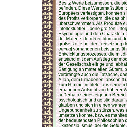
Besitz Werte beizumessen, die sic
befinden. Diese Wertemaßstäbe, d
Europäers verfestigten, konnten 
des Profits verkörpern, die das p
überschwemmten. Als Produkte eu
intellektueller Ebene großen Erfol
Psychologie und den Charakter de
der Materie, dem Reichtum und d
große Rolle bei der Freisetzung de
umma
] vorhandenen Leistungsfähi
Entwicklungsprozesses, die mit d
entstand mit dem Aufstieg der mod
der Gesellschaft eifrige und lebha
Sättigung an materiellen Gütern, 
verdrängte auch die Tatsache, da
Allah, dem Erhabenen, abschnitt u
zum Himmel richtete, aus seinem 
erhabenen Aufsicht von höherer W
außerhalb seines eigenen Bereich
psychologisch und geistig darauf v
glauben und sich in einen wahren
Ungebundenheit zu stürzen, was e
umsetzen konnte, bzw. es manifest
der bedeutendsten Philosophien 
Existenzialismus, der die Gefühl