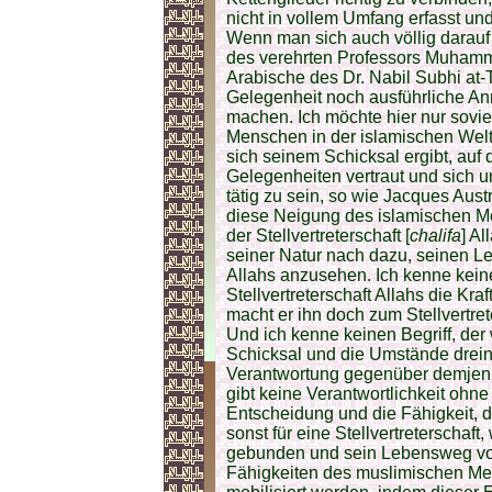
nicht in vollem Umfang erfasst un
Wenn man sich auch völlig darauf
des verehrten Professors Muhamm
Arabische des Dr. Nabil Subhi at-
Gelegenheit noch ausführliche 
machen. Ich möchte hier nur sovi
Menschen in der islamischen Welt
sich seinem Schicksal ergibt, auf
Gelegenheiten vertraut und sich un
tätig zu sein, so wie Jacques Austr
diese Neigung des islamischen M
der Stellvertreterschaft [
chalifa
] A
seiner Natur nach dazu, seinen Le
Allahs anzusehen. Ich kenne keinen
Stellvertreterschaft Allahs die Kr
macht er ihn doch zum Stellvertre
Und ich kenne keinen Begriff, der
Schicksal und die Umstände dreinz
Verantwortung gegenüber demjenige
gibt keine Verantwortlichkeit ohne
Entscheidung und die Fähigkeit,
sonst für eine Stellvertreterscha
gebunden und sein Lebensweg vor
Fähigkeiten des muslimischen Men