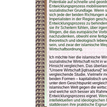
Potentiale auf schnelle und geord
Entwicklungsprozess mobilisieren,
sozialistischer Grundlage. Wenn sie
sich jede der beiden Richtungen a
Imperialisten in der Region gesch
Entwicklungsprozess zu behindern.
sie ihr Scheitern fühlen, über irge
Wegen, die das europäische Vorbi
nachzudenken, obwohl eine fertig
theoretisch und ideologisch lebend
sein, und zwar der islamische Weg
Wirtschaftsordnung.
Ich möchte hier die islamische Wir
sozialistische Wirtschaft nicht in 
Hinsicht vergleichen. Das überla
“Unsere Wirtschaft [
iqtisaduna
]“ l
vergleichende Studie. Vielmehr mö
beiden Formen – kapitalistisch und
unter dem Gesichtspunkt vergleic
islamischen Welt gegen die wirtsc
und welche sich besser als Rahmen
Entwicklungsprozess eignet.
Wenn
intellektuellen und ideologischen 
stattdessen ihre praktische Eignu