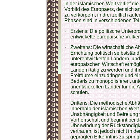
In der islamischen Welt verlief d
Vorbild des Europäers, der sich a
zu verkörpern, in drei zeitlich au
Phasen sind in verschiedenen Tei
·
Erstens: Die politische Unteror
entwickelte europäische Völker
·
Zweitens: Die wirtschaftliche A
Errichtung politisch selbststän
unterentwickelten Ländern, und 
europäischen Wirtschaft ermögl
Ländern tätig zu werden und ihr
Freiräume einzudringen und ein
Bedarfs zu monopolisieren, un
unentwickelten Länder für die 
schulen.
·
Drittens: Die methodische Abhä
innerhalb der islamischen Welt 
Unabhängigkeit und Befreiung v
Vorherrschaft und beginnt bei d
Überwindung der Rückständigkei
vertrauen, ist jedoch nicht in d
geprägten Erkenntnis zu spring