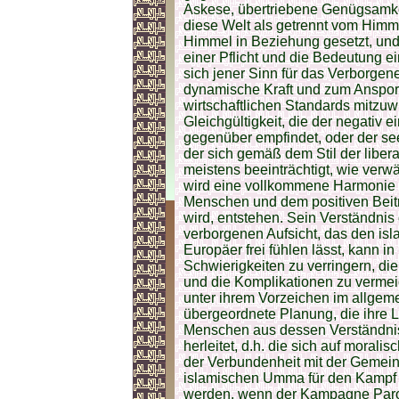
Askese, übertriebene Genügsamkeit
diese Welt als getrennt vom Himm
Himmel in Beziehung gesetzt, und 
einer Pflicht und die Bedeutung ei
sich jener Sinn für das Verborge
dynamische Kraft und zum Anspor
wirtschaftlichen Standards mitzuw
Gleichgültigkeit, die der negativ 
gegenüber empfindet, oder der see
der sich gemäß dem Stil der libera
meistens beeinträchtigt, wie verw
wird eine vollkommene Harmonie z
Menschen und dem positiven Beitr
wird, entstehen. Sein Verständni
verborgenen Aufsicht, das den is
Europäer frei fühlen lässt, kann i
Schwierigkeiten zu verringern, die
und die Komplikationen zu vermei
unter ihrem Vorzeichen im allgeme
übergeordnete Planung, die ihre L
Menschen aus dessen Verständnis 
herleitet, d.h. die sich auf moral
der Verbundenheit mit der Gemeins
islamischen Umma für den Kampf 
werden, wenn der Kampagne Paro