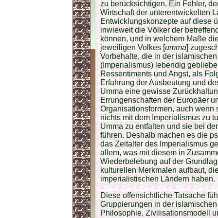
zu berücksichtigen. Ein Fehler, de
Wirtschaft der unterentwickelten 
Entwicklungskonzepte auf diese üb
inwieweit die Völker der betreffe
können, und in welchem Maße die
jeweiligen Volkes [
umma
] zugesch
Vorbehalte, die in der islamisch
(Imperialismus) lebendig gebliebe
Ressentiments und Angst, als Folg
Erfahrung der Ausbeutung und de
Umma eine gewisse Zurückhaltun
Errungenschaften der Europäer u
Organisationsformen, auch wenn si
nichts mit dem Imperialismus zu t
Umma zu entfalten und sie bei de
führen. Deshalb machen es die ps
das Zeitalter des Imperialismus g
allem, was mit diesem in Zusamm
Wiederbelebung auf der Grundlage
kulturellen Merkmalen aufbaut, di
imperialistischen Ländern haben.
Diese offensichtliche Tatsache füh
Gruppierungen in der islamischen
Philosophie, Zivilisationsmodell