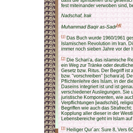
dass die spirituellen und gesells
fest miteinander verwoben sind, b
Nadschaf, Ira
[4]
Muhammad Baqir as-Sadr
[1]
Das Buch wurde 1960/1961 gesc
Islamischen Revolution im Iran. D
immer noch sieben Jahre vor der I
[2]
Die Schari'a, das islamische Re
ein Weg zur Tränke oder deutlicher
Gesetz bzw. Ritus. Der Begriff is
bzw. "vorschreiben" [
schara'a
]. D
Pflichtenlehre des Islam, in der 
Daseins integriert ist und ist gena
verschiedener Auslegungen. Sie u
juristische Komponenten, wie auch
Verpflichtungen [
wadschib
], reli
Begriffen wie auch das Strafrecht;
Kopplung aller dieser in der West
Lebensbereiche geht im Islam auf 
[3]
Heiliger Qur´an: Sure 8, Vers 6