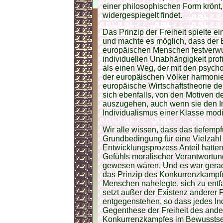
einer philosophischen Form krönt
widergespiegelt findet.
Das Prinzip der Freiheit spielte e
und machte es möglich, dass der
europäischen Menschen festverwur
individuellen Unabhängigkeit profi
als einen Weg, der mit den psyc
der europäischen Völker harmoniert
europäische Wirtschaftstheorie de
sich ebenfalls, von den Motiven 
auszugehen, auch wenn sie den I
Individualismus einer Klasse modif
Wir alle wissen, dass das tiefemp
Grundbedingung für eine Vielzahl v
Entwicklungsprozess Anteil hatte
Gefühls moralischer Verantwortung
gewesen wären. Und es war gerade 
das Prinzip des Konkurrenzkampfe
Menschen nahelegte, sich zu entf
setzt außer der Existenz anderer
entgegenstehen, so dass jedes In
Gegenthese der Freiheit des ander
Konkurrenzkampfes im Bewusstsein