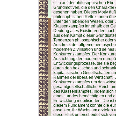
sich auf der philosophischen Eben
Grundmotiven, die den Charakter d
gesehen haben. Dieses Motiv äuße
philosophischen Reflektionen üb
unter den lebenden Wesen, oder ü
Klassenkampfes innerhalb der Gesel
Deutung alles Existierenden nach
aus dem Kampf dieser Grundsätze 
Tendenzen philosophischer oder wi
Ausdruck der allgemeinen psycho
modernen Zivilisation und seines
Konkurrenzkampfes. Der Konkurren
Ausrichtung der modernen europäi
Entwicklungsprozesse, die sie begl
durch den hektischen und schran
kapitalistischen Gesellschaften 
Rahmen der liberalen Wirtschaft,
Konkurrenzkampfes um das wirtsc
gesamtgesellschaftliche Reichtum 
des Klassenkampfes, indem sich r
eines Landes bemächtigten und all
Entwicklung mobilisierten. Die ist
diesem Fundament konnte die euro
ansetzen, ihr Wachstum erzielen 
diese Ethik unterscheidet sich von