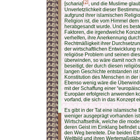
[2]
[
scharia
]
, und die Muslime glau
Unverletzlichkeit dieser Bestimmun
aufgrund ihrer islamischen Religi
Religion ist, die vom Himmel dem
herabgesandt wurde. Und es beste
Faktoren, die irgendwelche Konze
verhelfen, ihre Anerkennung durc
Rechtmäßigkeit ihrer Durchsetzun
der wirtschaftlichen Entwicklung
religiöse Problem und seinen die
überwinden, so wäre damit noch n
beseitigt, der durch diesen religi
langen Geschichte entstanden ist
Konstitution des Menschen in der
Ebenso wenig wäre die Überwindu
mit der Schaffung einer “europäis
Europäer erfolgreich anwenden ko
vorfand, die sich in das Konzept e
Es gibt in der Tat eine islamische
weniger ausgeprägt vorhanden ist,
Wirtschaftsethik, welche die moder
deren Geist im Einklang befindet u
den Weg bereitete. Die beiden Eth
Weltbild und ihren Wertemaßstäbe